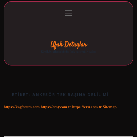
menüyü
Anasayfa
Gizlilik Politikası
Yasal Uyarı
aç
Hakkımızda
Ufak Detaylar
Küçük bilgilerin büyük fark yarattığı yazılar.
ETIKET:
ANKESÖR TEK BAŞINA DELIL MI
https://kagforum.com
https://omy.com.tr
https://eru.com.tr
Sitemap