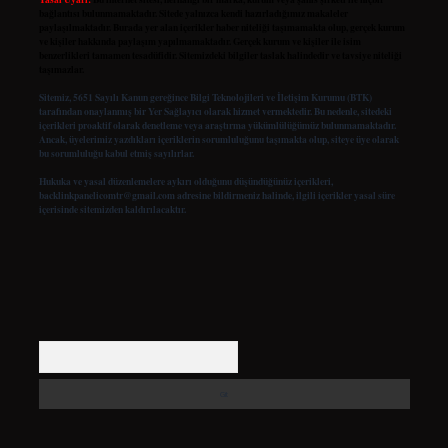
bağlantısı bulunmamaktadır. Sitede yalnızca kendi hazırladığımız makaleler
paylaşılmaktadır. Burada yer alan içerikler haber niteliği taşımamakta olup, gerçek kurum
ve kişiler hakkında paylaşım yapılmamaktadır. Gerçek kurum ve kişiler ile isim
benzerlikleri tamamen tesadüfidir. Sitemizdeki bilgiler taslak halindedir ve tavsiye niteliği
taşımazlar.
Sitemiz, 5651 Sayılı Kanun gereğince Bilgi Teknolojileri ve İletişim Kurumu (BTK)
tarafından onaylanmış bir Yer Sağlayıcı olarak hizmet vermektedir. Bu nedenle, sitedeki
içerikleri proaktif olarak denetleme veya araştırma yükümlülüğümüz bulunmamaktadır.
Ancak, üyelerimiz yazdıkları içeriklerin sorumluluğunu taşımakta olup, siteye üye olarak
bu sorumluluğu kabul etmiş sayılırlar.
Hukuka ve yasal düzenlemelere aykırı olduğunu düşündüğünüz içerikleri,
backlinkpanelicomtr@gmail.com
adresine bildirmeniz halinde, ilgili içerikler yasal süre
içerisinde sitemizden kaldırılacaktır.
Arama