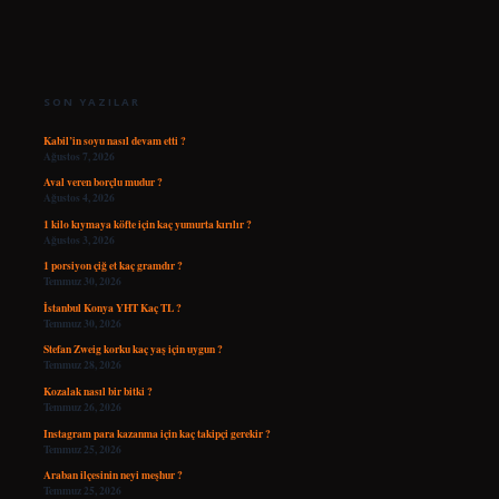
SIDEBAR
SON YAZILAR
Kabil’in soyu nasıl devam etti ?
Ağustos 7, 2026
Aval veren borçlu mudur ?
Ağustos 4, 2026
1 kilo kıymaya köfte için kaç yumurta kırılır ?
Ağustos 3, 2026
1 porsiyon çiğ et kaç gramdır ?
Temmuz 30, 2026
İstanbul Konya YHT Kaç TL ?
Temmuz 30, 2026
Stefan Zweig korku kaç yaş için uygun ?
Temmuz 28, 2026
Kozalak nasıl bir bitki ?
Temmuz 26, 2026
Instagram para kazanma için kaç takipçi gerekir ?
Temmuz 25, 2026
Araban ilçesinin neyi meşhur ?
Temmuz 25, 2026