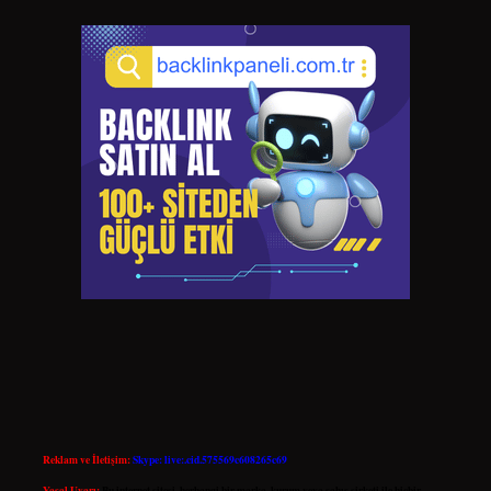
Reklam ve İletişim:
Skype: live:.cid.575569c608265c69
Yasal Uyarı:
Bu internet sitesi, herhangi bir marka, kurum veya şahıs şirketi ile hiçbir