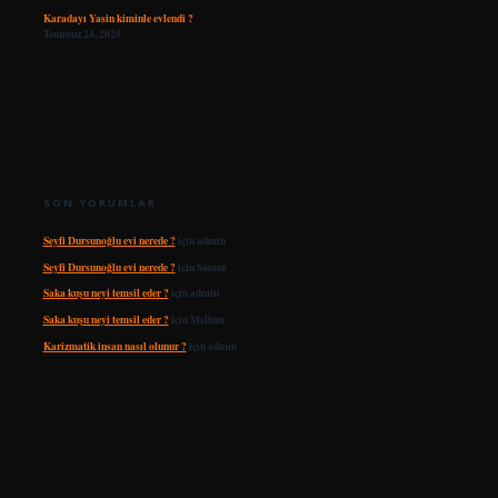
Karadayı Yasin kiminle evlendi ?
Temmuz 24, 2026
SON YORUMLAR
Seyfi Dursunoğlu evi nerede ?
için
admin
Seyfi Dursunoğlu evi nerede ?
için
Samur
Saka kuşu neyi temsil eder ?
için
admin
Saka kuşu neyi temsil eder ?
için
Meltem
Karizmatik insan nasıl olunur ?
için
admin