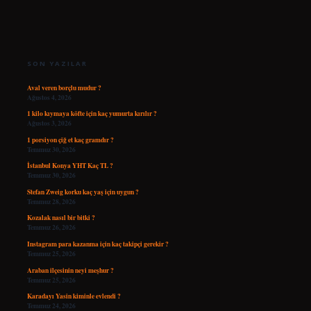
SIDEBAR
SON YAZILAR
Aval veren borçlu mudur ?
Ağustos 4, 2026
1 kilo kıymaya köfte için kaç yumurta kırılır ?
Ağustos 3, 2026
1 porsiyon çiğ et kaç gramdır ?
Temmuz 30, 2026
İstanbul Konya YHT Kaç TL ?
Temmuz 30, 2026
Stefan Zweig korku kaç yaş için uygun ?
Temmuz 28, 2026
Kozalak nasıl bir bitki ?
Temmuz 26, 2026
Instagram para kazanma için kaç takipçi gerekir ?
Temmuz 25, 2026
Araban ilçesinin neyi meşhur ?
Temmuz 25, 2026
Karadayı Yasin kiminle evlendi ?
Temmuz 24, 2026