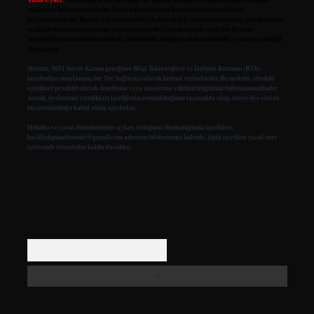
bağlantısı bulunmamaktadır. Sitede yalnızca kendi hazırladığımız makaleler
paylaşılmaktadır. Burada yer alan içerikler haber niteliği taşımamakta olup, gerçek kurum
ve kişiler hakkında paylaşım yapılmamaktadır. Gerçek kurum ve kişiler ile isim
benzerlikleri tamamen tesadüfidir. Sitemizdeki bilgiler taslak halindedir ve tavsiye niteliği
taşımazlar.
Sitemiz, 5651 Sayılı Kanun gereğince Bilgi Teknolojileri ve İletişim Kurumu (BTK)
tarafından onaylanmış bir Yer Sağlayıcı olarak hizmet vermektedir. Bu nedenle, sitedeki
içerikleri proaktif olarak denetleme veya araştırma yükümlülüğümüz bulunmamaktadır.
Ancak, üyelerimiz yazdıkları içeriklerin sorumluluğunu taşımakta olup, siteye üye olarak
bu sorumluluğu kabul etmiş sayılırlar.
Hukuka ve yasal düzenlemelere aykırı olduğunu düşündüğünüz içerikleri,
backlinkpanelicomtr@gmail.com
adresine bildirmeniz halinde, ilgili içerikler yasal süre
içerisinde sitemizden kaldırılacaktır.
Arama