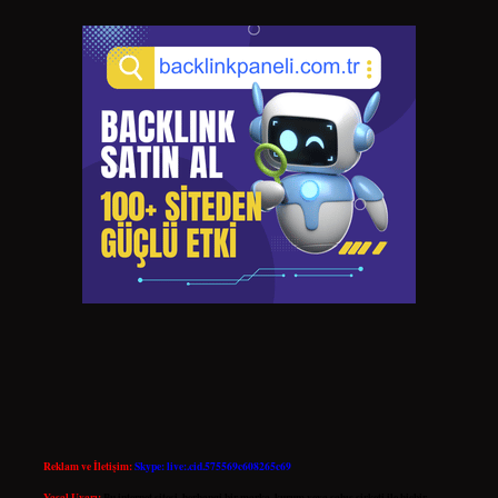
Reklam ve İletişim:
Skype: live:.cid.575569c608265c69
Yasal Uyarı:
Bu internet sitesi, herhangi bir marka, kurum veya şahıs şirketi ile hiçbir