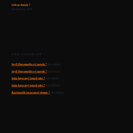
Göb ne demek ?
Temmuz 22, 2026
SON YORUMLAR
Seyfi Dursunoğlu evi nerede ?
için
admin
Seyfi Dursunoğlu evi nerede ?
için
Samur
Saka kuşu neyi temsil eder ?
için
admin
Saka kuşu neyi temsil eder ?
için
Meltem
Karizmatik insan nasıl olunur ?
için
admin