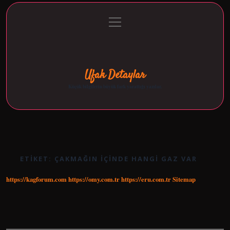
menüyü
Anasayfa
Gizlilik Politikası
Yasal Uyarı
aç
Hakkımızda
Ufak Detaylar
Küçük bilgilerin büyük fark yarattığı yazılar.
ETIKET:
ÇAKMAĞIN IÇINDE HANGI GAZ VAR
https://kagforum.com
https://omy.com.tr
https://eru.com.tr
Sitemap