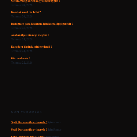
Stefan Zweig korku kaç yaş için uygun ?
Temmuz 28, 2026
Kozalak nasıl bir bitki ?
Temmuz 26, 2026
Instagram para kazanma için kaç takipçi gerekir ?
Temmuz 25, 2026
Araban ilçesinin neyi meşhur ?
Temmuz 25, 2026
Karadayı Yasin kiminle evlendi ?
Temmuz 24, 2026
Göb ne demek ?
Temmuz 22, 2026
SON YORUMLAR
Seyfi Dursunoğlu evi nerede ?
için
admin
Seyfi Dursunoğlu evi nerede ?
için
Samur
Saka kuşu neyi temsil eder ?
için
admin