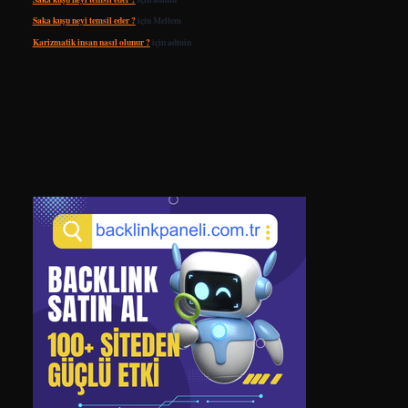
Saka kuşu neyi temsil eder ?
için
Meltem
Karizmatik insan nasıl olunur ?
için
admin