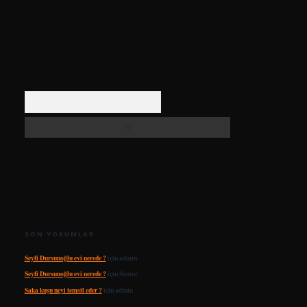
Arama
SON YORUMLAR
Seyfi Dursunoğlu evi nerede ?
için
admin
Seyfi Dursunoğlu evi nerede ?
için
Samur
Saka kuşu neyi temsil eder ?
için
admin