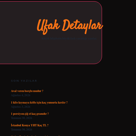
Ufak Detaylar
Küçük bilgilerin büyük fark yarattığı yazılar.
SIDEBAR
opera bet giriş
tulipbetgiris.org
SON YAZILAR
Aval veren borçlu mudur ?
Ağustos 4, 2026
1 kilo kıymaya köfte için kaç yumurta kırılır ?
Ağustos 3, 2026
1 porsiyon çiğ et kaç gramdır ?
Temmuz 30, 2026
İstanbul Konya YHT Kaç TL ?
Temmuz 30, 2026