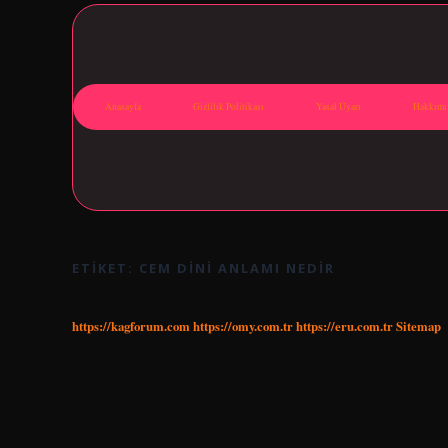
Anasayfa
Gizlilik Politikası
Yasal Uyarı
Hakkımı
ETIKET:
CEM DINI ANLAMI NEDIR
https://kagforum.com
https://omy.com.tr
https://eru.com.tr
Sitemap