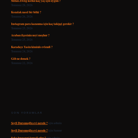
Stefan Zweig korku kaç yaş için uygun ?
Temmuz 28, 2026
Kozalak nasıl bir bitki ?
Temmuz 26, 2026
Instagram para kazanma için kaç takipçi gerekir ?
Temmuz 25, 2026
Araban ilçesinin neyi meşhur ?
Temmuz 25, 2026
Karadayı Yasin kiminle evlendi ?
Temmuz 24, 2026
Göb ne demek ?
Temmuz 22, 2026
SON YORUMLAR
Seyfi Dursunoğlu evi nerede ?
için
admin
Seyfi Dursunoğlu evi nerede ?
için
Samur
Saka kuşu neyi temsil eder ?
için
admin