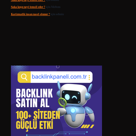
Saka kuşu neyi temsil eder ?
için
Meltem
Karizmatik insan nasıl olunur ?
için
admin