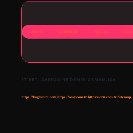
Anasayfa
Gizlilik Politikası
Yasal Uyarı
Hakkımı
ETIKET:
GARKAD NE DEMEK OSMANLICA
https://kagforum.com
https://omy.com.tr
https://eru.com.tr
Sitemap