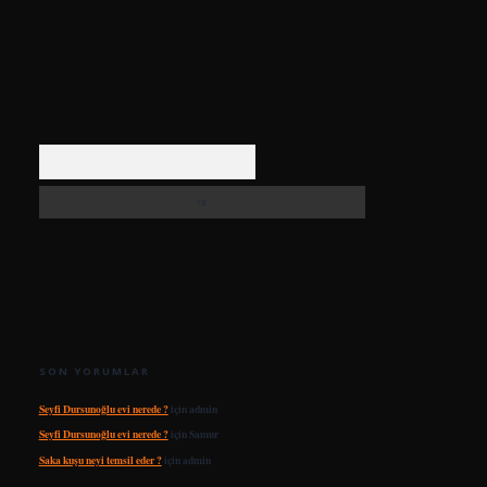
Arama
SON YORUMLAR
Seyfi Dursunoğlu evi nerede ?
için
admin
Seyfi Dursunoğlu evi nerede ?
için
Samur
Saka kuşu neyi temsil eder ?
için
admin