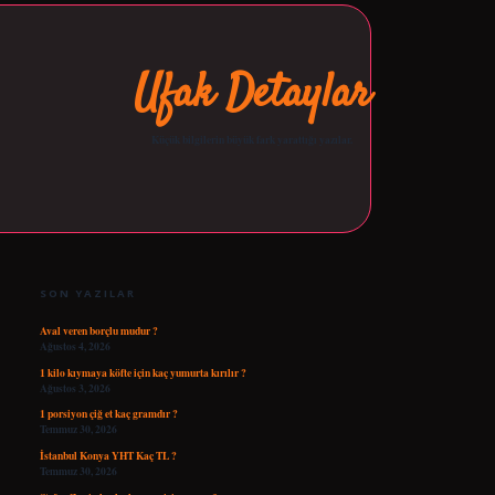
Ufak Detaylar
Küçük bilgilerin büyük fark yarattığı yazılar.
SIDEBAR
opera bet giriş
tulipbetgiris.org
SON YAZILAR
Aval veren borçlu mudur ?
Ağustos 4, 2026
1 kilo kıymaya köfte için kaç yumurta kırılır ?
Ağustos 3, 2026
1 porsiyon çiğ et kaç gramdır ?
Temmuz 30, 2026
İstanbul Konya YHT Kaç TL ?
Temmuz 30, 2026