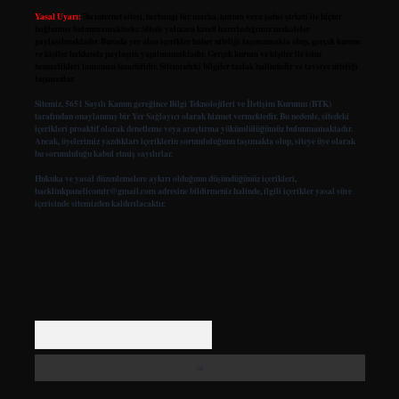
Yasal Uyarı:
Bu internet sitesi, herhangi bir marka, kurum veya şahıs şirketi ile hiçbir
bağlantısı bulunmamaktadır. Sitede yalnızca kendi hazırladığımız makaleler
paylaşılmaktadır. Burada yer alan içerikler haber niteliği taşımamakta olup, gerçek kurum
ve kişiler hakkında paylaşım yapılmamaktadır. Gerçek kurum ve kişiler ile isim
benzerlikleri tamamen tesadüfidir. Sitemizdeki bilgiler taslak halindedir ve tavsiye niteliği
taşımazlar.
Sitemiz, 5651 Sayılı Kanun gereğince Bilgi Teknolojileri ve İletişim Kurumu (BTK)
tarafından onaylanmış bir Yer Sağlayıcı olarak hizmet vermektedir. Bu nedenle, sitedeki
içerikleri proaktif olarak denetleme veya araştırma yükümlülüğümüz bulunmamaktadır.
Ancak, üyelerimiz yazdıkları içeriklerin sorumluluğunu taşımakta olup, siteye üye olarak
bu sorumluluğu kabul etmiş sayılırlar.
Hukuka ve yasal düzenlemelere aykırı olduğunu düşündüğünüz içerikleri,
backlinkpanelicomtr@gmail.com
adresine bildirmeniz halinde, ilgili içerikler yasal süre
içerisinde sitemizden kaldırılacaktır.
Arama