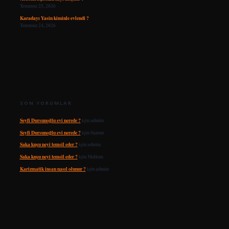
Temmuz 25, 2026
Karadayı Yasin kiminle evlendi ?
Temmuz 24, 2026
SON YORUMLAR
Seyfi Dursunoğlu evi nerede ?
için
admin
Seyfi Dursunoğlu evi nerede ?
için
Samur
Saka kuşu neyi temsil eder ?
için
admin
Saka kuşu neyi temsil eder ?
için
Meltem
Karizmatik insan nasıl olunur ?
için
admin