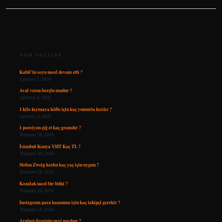
SIDEBAR
SON YAZILAR
Kabil’in soyu nasıl devam etti ?
Ağustos 7, 2026
Aval veren borçlu mudur ?
Ağustos 4, 2026
1 kilo kıymaya köfte için kaç yumurta kırılır ?
Ağustos 3, 2026
1 porsiyon çiğ et kaç gramdır ?
Temmuz 30, 2026
İstanbul Konya YHT Kaç TL ?
Temmuz 30, 2026
Stefan Zweig korku kaç yaş için uygun ?
Temmuz 28, 2026
Kozalak nasıl bir bitki ?
Temmuz 26, 2026
Instagram para kazanma için kaç takipçi gerekir ?
Temmuz 25, 2026
Araban ilçesinin neyi meşhur ?