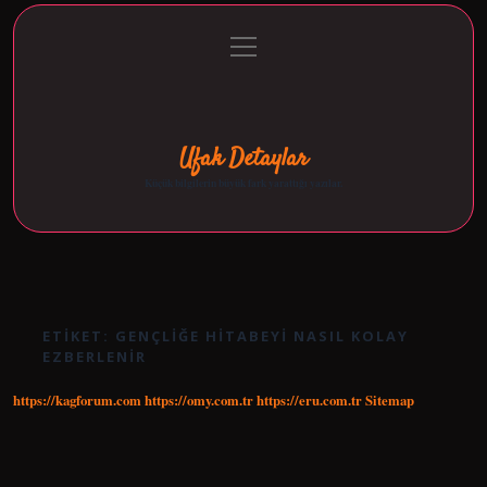
menüyü
Anasayfa
Gizlilik Politikası
Yasal Uyarı
aç
Hakkımızda
Ufak Detaylar
Küçük bilgilerin büyük fark yarattığı yazılar.
ETIKET:
GENÇLIĞE HITABEYI NASIL KOLAY
EZBERLENIR
https://kagforum.com
https://omy.com.tr
https://eru.com.tr
Sitemap