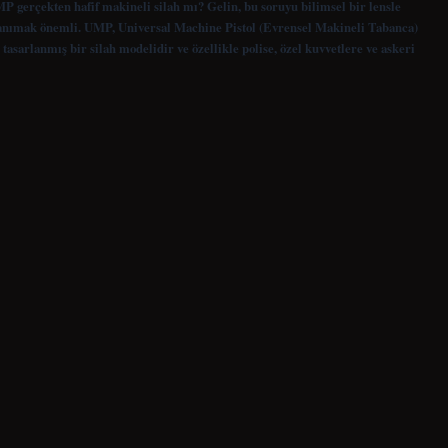
MP gerçekten hafif makineli silah mı? Gelin, bu soruyu bilimsel bir lensle
tanımak önemli. UMP, Universal Machine Pistol (Evrensel Makineli Tabanca)
arlanmış bir silah modelidir ve özellikle polise, özel kuvvetlere ve askeri