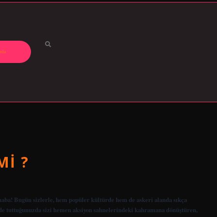
zda
MI ?
ba! Bugün sizlerle, hem popüler kültürde hem de askeri alanda sıkça
izde tuttuğunuzda sizi hemen aksiyon sahnelerindeki kahramana dönüştüren,