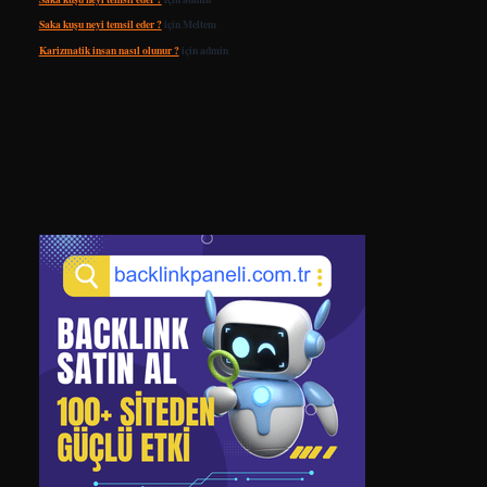
Saka kuşu neyi temsil eder ?
için
Meltem
Karizmatik insan nasıl olunur ?
için
admin