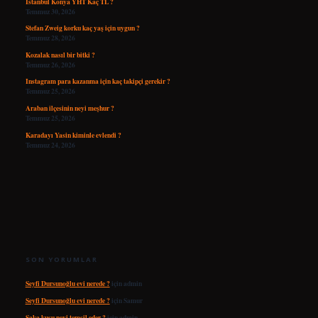
İstanbul Konya YHT Kaç TL ?
Temmuz 30, 2026
Stefan Zweig korku kaç yaş için uygun ?
Temmuz 28, 2026
Kozalak nasıl bir bitki ?
Temmuz 26, 2026
Instagram para kazanma için kaç takipçi gerekir ?
Temmuz 25, 2026
Araban ilçesinin neyi meşhur ?
Temmuz 25, 2026
Karadayı Yasin kiminle evlendi ?
Temmuz 24, 2026
SON YORUMLAR
Seyfi Dursunoğlu evi nerede ?
için
admin
Seyfi Dursunoğlu evi nerede ?
için
Samur
Saka kuşu neyi temsil eder ?
için
admin