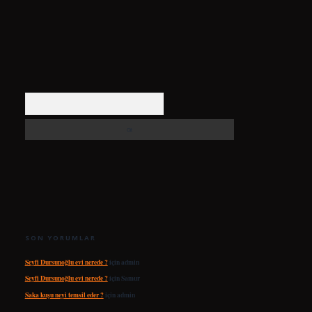
Arama
SON YORUMLAR
Seyfi Dursunoğlu evi nerede ?
için
admin
Seyfi Dursunoğlu evi nerede ?
için
Samur
Saka kuşu neyi temsil eder ?
için
admin