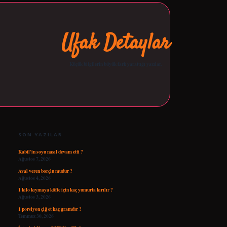
Ufak Detaylar
Küçük bilgilerin büyük fark yarattığı yazılar.
SIDEBAR
opera bet giriş
tulipbetgiris
SON YAZILAR
Kabil’in soyu nasıl devam etti ?
Ağustos 7, 2026
Aval veren borçlu mudur ?
Ağustos 4, 2026
1 kilo kıymaya köfte için kaç yumurta kırılır ?
Ağustos 3, 2026
1 porsiyon çiğ et kaç gramdır ?
Temmuz 30, 2026