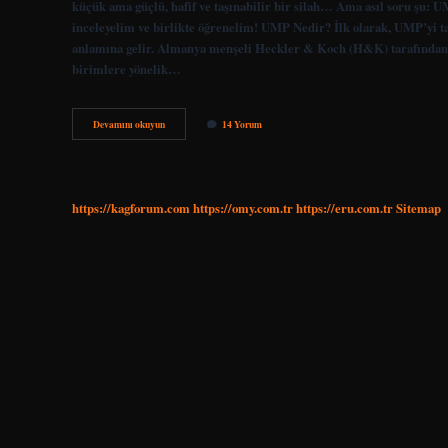
küçük ama güçlü, hafif ve taşınabilir bir silah… Ama asıl soru şu: U
inceleyelim ve birlikte öğrenelim! UMP Nedir? İlk olarak, UMP’yi 
anlamına gelir. Almanya menşeli Heckler & Koch (H&K) tarafından tas
birimlere yönelik…
UMP
Devamını okuyun
14 Yorum
hafif
makineli
mi
?
https://kagforum.com
https://omy.com.tr
https://eru.com.tr
Sitemap