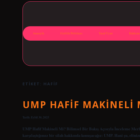
Anasayfa
Gizlilik Politikası
Yasal Uyarı
Hakkımı
ETIKET:
HAFIF
UMP HAFIF MAKINELI 
Tarih: Eylül 30, 2025
UMP Hafif Makineli Mi? Bilimsel Bir Bakış Açısıyla İnceleme Merha
karşılaştığımız bir silah hakkında konuşacağız: UMP. Hani şu, elin