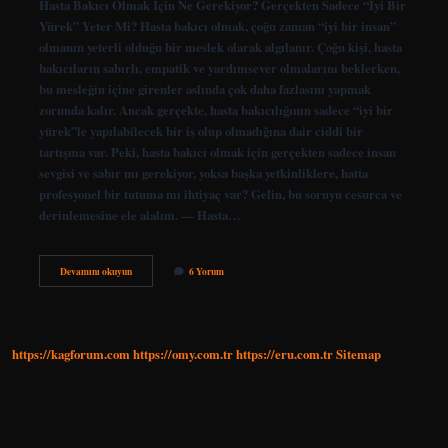
Hasta Bakıcı Olmak İçin Ne Gerekiyor? Gerçekten Sadece “İyi Bir
Yürek” Yeter Mi? Hasta bakıcı olmak, çoğu zaman “iyi bir insan”
olmanın yeterli olduğu bir meslek olarak algılanır. Çoğu kişi, hasta
bakıcıların sabırlı, empatik ve yardımsever olmalarını beklerken,
bu mesleğin içine girenler aslında çok daha fazlasını yapmak
zorunda kalır. Ancak gerçekte, hasta bakıcılığının sadece “iyi bir
yürek”le yapılabilecek bir iş olup olmadığına dair ciddi bir
tartışma var. Peki, hasta bakıcı olmak için gerçekten sadece insan
sevgisi ve sabır mı gerekiyor, yoksa başka yetkinliklere, hatta
profesyonel bir tutuma mı ihtiyaç var? Gelin, bu soruyu cesurca ve
derinlemesine ele alalım. — Hasta…
Hasta
Devamını okuyun
6 Yorum
bakıcı
olmak
için
ne
gerekiyor
https://kagforum.com
https://omy.com.tr
https://eru.com.tr
Sitemap
?