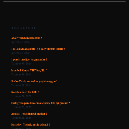
SIDEBAR
SON YAZILAR
Aval veren borçlu mudur ?
Ağustos 4, 2026
1 kilo kıymaya köfte için kaç yumurta kırılır ?
Ağustos 3, 2026
1 porsiyon çiğ et kaç gramdır ?
Temmuz 30, 2026
İstanbul Konya YHT Kaç TL ?
Temmuz 30, 2026
Stefan Zweig korku kaç yaş için uygun ?
Temmuz 28, 2026
Kozalak nasıl bir bitki ?
Temmuz 26, 2026
Instagram para kazanma için kaç takipçi gerekir ?
Temmuz 25, 2026
Araban ilçesinin neyi meşhur ?
Temmuz 25, 2026
Karadayı Yasin kiminle evlendi ?
Temmuz 24, 2026