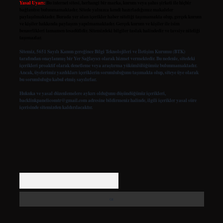
Yasal Uyarı:
Bu internet sitesi, herhangi bir marka, kurum veya şahıs şirketi ile hiçbir
bağlantısı bulunmamaktadır. Sitede yalnızca kendi hazırladığımız makaleler
paylaşılmaktadır. Burada yer alan içerikler haber niteliği taşımamakta olup, gerçek kurum
ve kişiler hakkında paylaşım yapılmamaktadır. Gerçek kurum ve kişiler ile isim
benzerlikleri tamamen tesadüfidir. Sitemizdeki bilgiler taslak halindedir ve tavsiye niteliği
taşımazlar.
Sitemiz, 5651 Sayılı Kanun gereğince Bilgi Teknolojileri ve İletişim Kurumu (BTK)
tarafından onaylanmış bir Yer Sağlayıcı olarak hizmet vermektedir. Bu nedenle, sitedeki
içerikleri proaktif olarak denetleme veya araştırma yükümlülüğümüz bulunmamaktadır.
Ancak, üyelerimiz yazdıkları içeriklerin sorumluluğunu taşımakta olup, siteye üye olarak
bu sorumluluğu kabul etmiş sayılırlar.
Hukuka ve yasal düzenlemelere aykırı olduğunu düşündüğünüz içerikleri,
backlinkpanelicomtr@gmail.com
adresine bildirmeniz halinde, ilgili içerikler yasal süre
içerisinde sitemizden kaldırılacaktır.
Arama