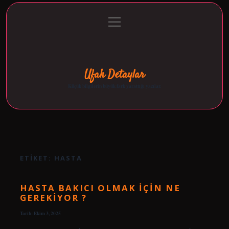
menüyü
Anasayfa
Gizlilik Politikası
Yasal Uyarı
aç
Hakkımızda
Ufak Detaylar
Küçük bilgilerin büyük fark yarattığı yazılar.
ETIKET:
HASTA
HASTA BAKICI OLMAK IÇIN NE
GEREKIYOR ?
Tarih: Ekim 3, 2025