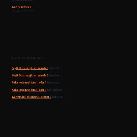
Göb ne demek ?
Temmuz 22, 2026
SON YORUMLAR
Seyfi Dursunoğlu evi nerede ?
için
admin
Seyfi Dursunoğlu evi nerede ?
için
Samur
Saka kuşu neyi temsil eder ?
için
admin
Saka kuşu neyi temsil eder ?
için
Meltem
Karizmatik insan nasıl olunur ?
için
admin