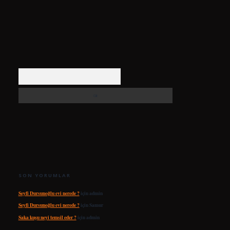
Arama
SON YORUMLAR
Seyfi Dursunoğlu evi nerede ?
için
admin
Seyfi Dursunoğlu evi nerede ?
için
Samur
Saka kuşu neyi temsil eder ?
için
admin