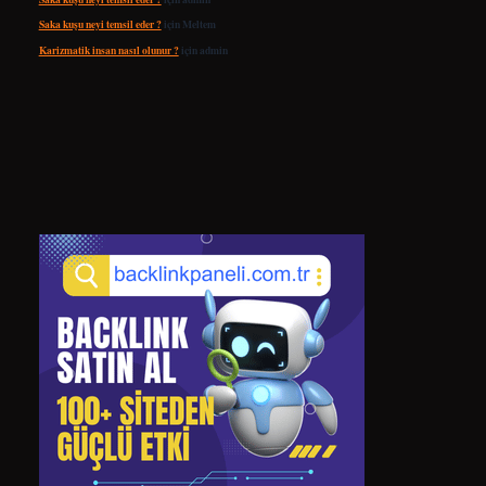
Saka kuşu neyi temsil eder ?
için
Meltem
Karizmatik insan nasıl olunur ?
için
admin