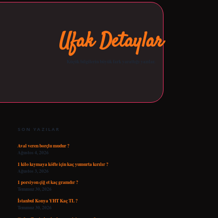
Ufak Detaylar
Küçük bilgilerin büyük fark yarattığı yazılar.
SIDEBAR
opera bet giriş
tulipbetgiris.org
SON YAZILAR
Aval veren borçlu mudur ?
Ağustos 4, 2026
1 kilo kıymaya köfte için kaç yumurta kırılır ?
Ağustos 3, 2026
1 porsiyon çiğ et kaç gramdır ?
Temmuz 30, 2026
İstanbul Konya YHT Kaç TL ?
Temmuz 30, 2026