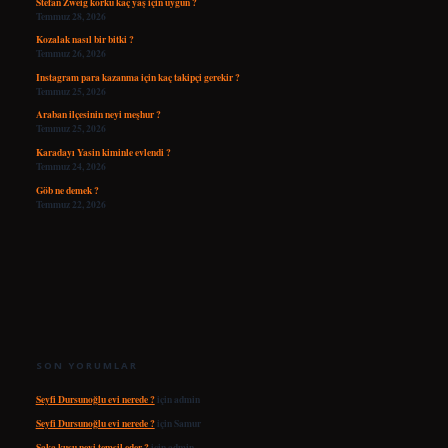
Stefan Zweig korku kaç yaş için uygun ?
Temmuz 28, 2026
Kozalak nasıl bir bitki ?
Temmuz 26, 2026
Instagram para kazanma için kaç takipçi gerekir ?
Temmuz 25, 2026
Araban ilçesinin neyi meşhur ?
Temmuz 25, 2026
Karadayı Yasin kiminle evlendi ?
Temmuz 24, 2026
Göb ne demek ?
Temmuz 22, 2026
SON YORUMLAR
Seyfi Dursunoğlu evi nerede ?
için
admin
Seyfi Dursunoğlu evi nerede ?
için
Samur
Saka kuşu neyi temsil eder ?
için
admin