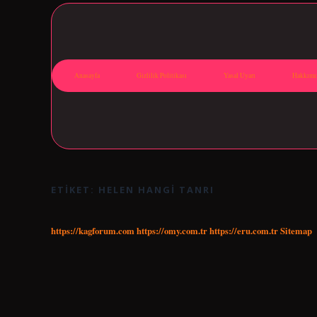
Anasayfa
Gizlilik Politikası
Yasal Uyarı
Hakkımı
ETIKET:
HELEN HANGI TANRI
https://kagforum.com
https://omy.com.tr
https://eru.com.tr
Sitemap