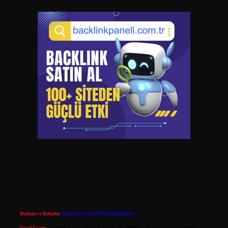
Reklam ve İletişim:
Skype: live:.cid.575569c608265c69
Yasal Uyarı:
Bu internet sitesi, herhangi bir marka, kurum veya şahıs şirketi ile hiçbir