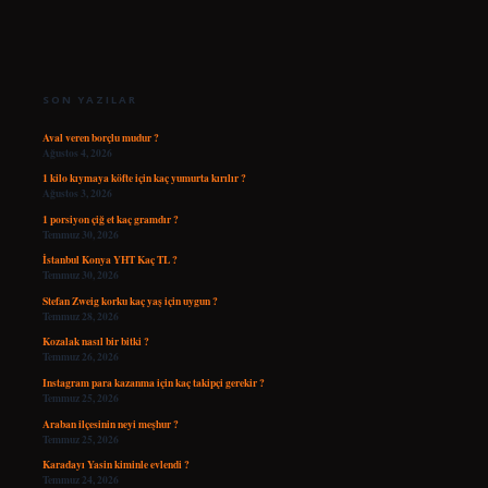
SIDEBAR
SON YAZILAR
Aval veren borçlu mudur ?
Ağustos 4, 2026
1 kilo kıymaya köfte için kaç yumurta kırılır ?
Ağustos 3, 2026
1 porsiyon çiğ et kaç gramdır ?
Temmuz 30, 2026
İstanbul Konya YHT Kaç TL ?
Temmuz 30, 2026
Stefan Zweig korku kaç yaş için uygun ?
Temmuz 28, 2026
Kozalak nasıl bir bitki ?
Temmuz 26, 2026
Instagram para kazanma için kaç takipçi gerekir ?
Temmuz 25, 2026
Araban ilçesinin neyi meşhur ?
Temmuz 25, 2026
Karadayı Yasin kiminle evlendi ?
Temmuz 24, 2026