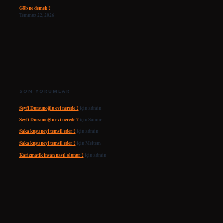
Göb ne demek ?
Temmuz 22, 2026
SON YORUMLAR
Seyfi Dursunoğlu evi nerede ?
için
admin
Seyfi Dursunoğlu evi nerede ?
için
Samur
Saka kuşu neyi temsil eder ?
için
admin
Saka kuşu neyi temsil eder ?
için
Meltem
Karizmatik insan nasıl olunur ?
için
admin