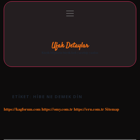
menüyü
Anasayfa
Gizlilik Politikası
Yasal Uyarı
aç
Hakkımızda
Ufak Detaylar
Küçük bilgilerin büyük fark yarattığı yazılar.
ETIKET:
HIBE NE DEMEK DIN
https://kagforum.com
https://omy.com.tr
https://eru.com.tr
Sitemap