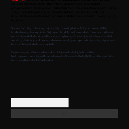
bağlantısı bulunmamaktadır. Sitede yalnızca kendi hazırladığımız makaleler
paylaşılmaktadır. Burada yer alan içerikler haber niteliği taşımamakta olup, gerçek kurum
ve kişiler hakkında paylaşım yapılmamaktadır. Gerçek kurum ve kişiler ile isim
benzerlikleri tamamen tesadüfidir. Sitemizdeki bilgiler taslak halindedir ve tavsiye niteliği
taşımazlar.
Sitemiz, 5651 Sayılı Kanun gereğince Bilgi Teknolojileri ve İletişim Kurumu (BTK)
tarafından onaylanmış bir Yer Sağlayıcı olarak hizmet vermektedir. Bu nedenle, sitedeki
içerikleri proaktif olarak denetleme veya araştırma yükümlülüğümüz bulunmamaktadır.
Ancak, üyelerimiz yazdıkları içeriklerin sorumluluğunu taşımakta olup, siteye üye olarak
bu sorumluluğu kabul etmiş sayılırlar.
Hukuka ve yasal düzenlemelere aykırı olduğunu düşündüğünüz içerikleri,
backlinkpanelicomtr@gmail.com
adresine bildirmeniz halinde, ilgili içerikler yasal süre
içerisinde sitemizden kaldırılacaktır.
Arama