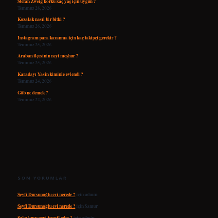
Stefan Zweig korku kaç yaş için uygun ?
Temmuz 28, 2026
Kozalak nasıl bir bitki ?
Temmuz 26, 2026
Instagram para kazanma için kaç takipçi gerekir ?
Temmuz 25, 2026
Araban ilçesinin neyi meşhur ?
Temmuz 25, 2026
Karadayı Yasin kiminle evlendi ?
Temmuz 24, 2026
Göb ne demek ?
Temmuz 22, 2026
SON YORUMLAR
Seyfi Dursunoğlu evi nerede ?
için
admin
Seyfi Dursunoğlu evi nerede ?
için
Samur
Saka kuşu neyi temsil eder ?
için
admin