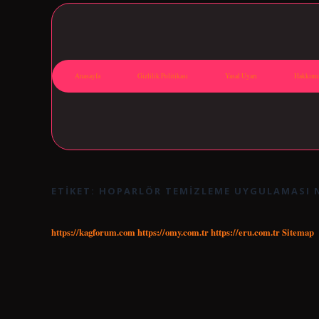
Anasayfa
Gizlilik Politikası
Yasal Uyarı
Hakkımı
ETIKET:
HOPARLÖR TEMIZLEME UYGULAMASI 
https://kagforum.com
https://omy.com.tr
https://eru.com.tr
Sitemap