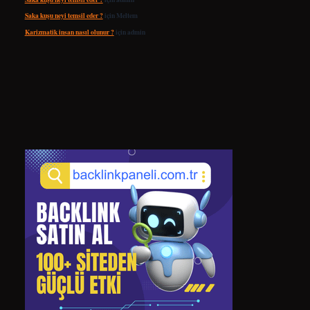
Saka kuşu neyi temsil eder ?
için
Meltem
Karizmatik insan nasıl olunur ?
için
admin