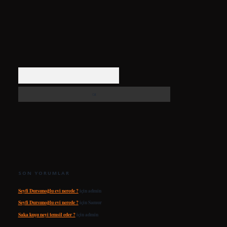
Arama
SON YORUMLAR
Seyfi Dursunoğlu evi nerede ?
için
admin
Seyfi Dursunoğlu evi nerede ?
için
Samur
Saka kuşu neyi temsil eder ?
için
admin