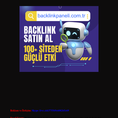
Reklam ve İletişim:
Skype: live:.cid.575569c608265c69
Yasal Uyarı:
Bu internet sitesi, herhangi bir marka, kurum veya şahıs şirketi ile hiçbir