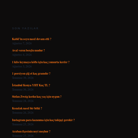
SIDEBAR
SON YAZILAR
Kabil’in soyu nasıl devam etti ?
Ağustos 7, 2026
Aval veren borçlu mudur ?
Ağustos 4, 2026
1 kilo kıymaya köfte için kaç yumurta kırılır ?
Ağustos 3, 2026
1 porsiyon çiğ et kaç gramdır ?
Temmuz 30, 2026
İstanbul Konya YHT Kaç TL ?
Temmuz 30, 2026
Stefan Zweig korku kaç yaş için uygun ?
Temmuz 28, 2026
Kozalak nasıl bir bitki ?
Temmuz 26, 2026
Instagram para kazanma için kaç takipçi gerekir ?
Temmuz 25, 2026
Araban ilçesinin neyi meşhur ?
Temmuz 25, 2026