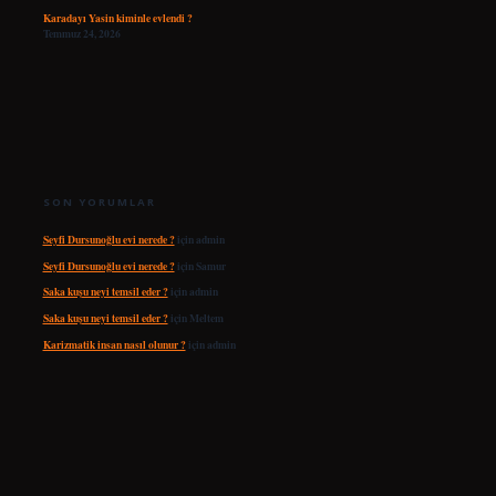
Karadayı Yasin kiminle evlendi ?
Temmuz 24, 2026
SON YORUMLAR
Seyfi Dursunoğlu evi nerede ?
için
admin
Seyfi Dursunoğlu evi nerede ?
için
Samur
Saka kuşu neyi temsil eder ?
için
admin
Saka kuşu neyi temsil eder ?
için
Meltem
Karizmatik insan nasıl olunur ?
için
admin