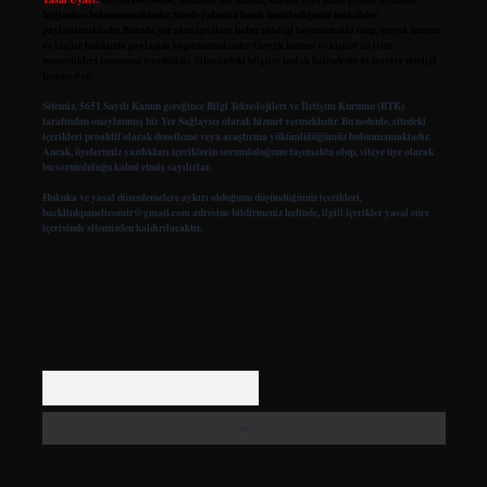
bağlantısı bulunmamaktadır. Sitede yalnızca kendi hazırladığımız makaleler
paylaşılmaktadır. Burada yer alan içerikler haber niteliği taşımamakta olup, gerçek kurum
ve kişiler hakkında paylaşım yapılmamaktadır. Gerçek kurum ve kişiler ile isim
benzerlikleri tamamen tesadüfidir. Sitemizdeki bilgiler taslak halindedir ve tavsiye niteliği
taşımazlar.
Sitemiz, 5651 Sayılı Kanun gereğince Bilgi Teknolojileri ve İletişim Kurumu (BTK)
tarafından onaylanmış bir Yer Sağlayıcı olarak hizmet vermektedir. Bu nedenle, sitedeki
içerikleri proaktif olarak denetleme veya araştırma yükümlülüğümüz bulunmamaktadır.
Ancak, üyelerimiz yazdıkları içeriklerin sorumluluğunu taşımakta olup, siteye üye olarak
bu sorumluluğu kabul etmiş sayılırlar.
Hukuka ve yasal düzenlemelere aykırı olduğunu düşündüğünüz içerikleri,
backlinkpanelicomtr@gmail.com
adresine bildirmeniz halinde, ilgili içerikler yasal süre
içerisinde sitemizden kaldırılacaktır.
Arama