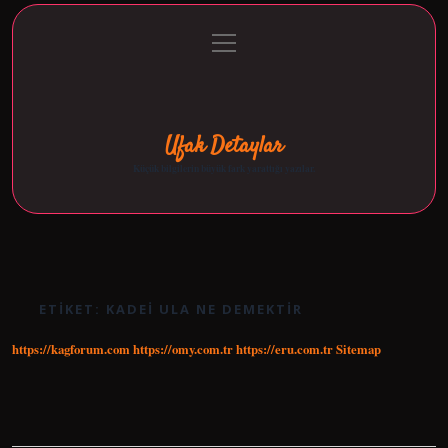
menüyü
Anasayfa
Gizlilik Politikası
Yasal Uyarı
aç
Hakkımızda
Ufak Detaylar
Küçük bilgilerin büyük fark yarattığı yazılar.
ETIKET:
KADEI ULA NE DEMEKTIR
https://kagforum.com
https://omy.com.tr
https://eru.com.tr
Sitemap