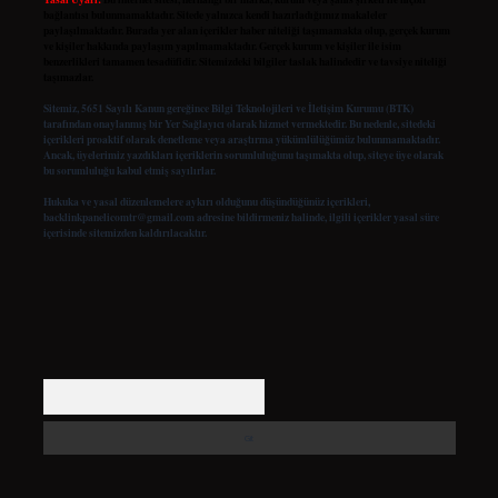
bağlantısı bulunmamaktadır. Sitede yalnızca kendi hazırladığımız makaleler
paylaşılmaktadır. Burada yer alan içerikler haber niteliği taşımamakta olup, gerçek kurum
ve kişiler hakkında paylaşım yapılmamaktadır. Gerçek kurum ve kişiler ile isim
benzerlikleri tamamen tesadüfidir. Sitemizdeki bilgiler taslak halindedir ve tavsiye niteliği
taşımazlar.
Sitemiz, 5651 Sayılı Kanun gereğince Bilgi Teknolojileri ve İletişim Kurumu (BTK)
tarafından onaylanmış bir Yer Sağlayıcı olarak hizmet vermektedir. Bu nedenle, sitedeki
içerikleri proaktif olarak denetleme veya araştırma yükümlülüğümüz bulunmamaktadır.
Ancak, üyelerimiz yazdıkları içeriklerin sorumluluğunu taşımakta olup, siteye üye olarak
bu sorumluluğu kabul etmiş sayılırlar.
Hukuka ve yasal düzenlemelere aykırı olduğunu düşündüğünüz içerikleri,
backlinkpanelicomtr@gmail.com
adresine bildirmeniz halinde, ilgili içerikler yasal süre
içerisinde sitemizden kaldırılacaktır.
Arama