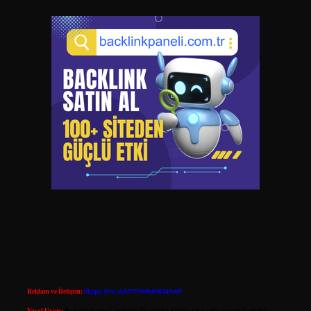
Reklam ve İletişim:
Skype: live:.cid.575569c608265c69
Yasal Uyarı:
Bu internet sitesi, herhangi bir marka, kurum veya şahıs şirketi ile hiçbir