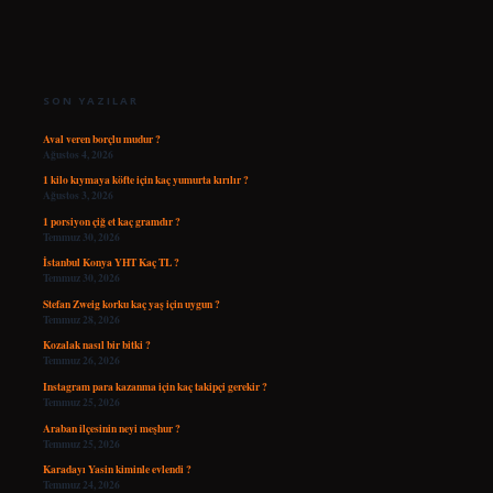
SIDEBAR
SON YAZILAR
Aval veren borçlu mudur ?
Ağustos 4, 2026
1 kilo kıymaya köfte için kaç yumurta kırılır ?
Ağustos 3, 2026
1 porsiyon çiğ et kaç gramdır ?
Temmuz 30, 2026
İstanbul Konya YHT Kaç TL ?
Temmuz 30, 2026
Stefan Zweig korku kaç yaş için uygun ?
Temmuz 28, 2026
Kozalak nasıl bir bitki ?
Temmuz 26, 2026
Instagram para kazanma için kaç takipçi gerekir ?
Temmuz 25, 2026
Araban ilçesinin neyi meşhur ?
Temmuz 25, 2026
Karadayı Yasin kiminle evlendi ?
Temmuz 24, 2026