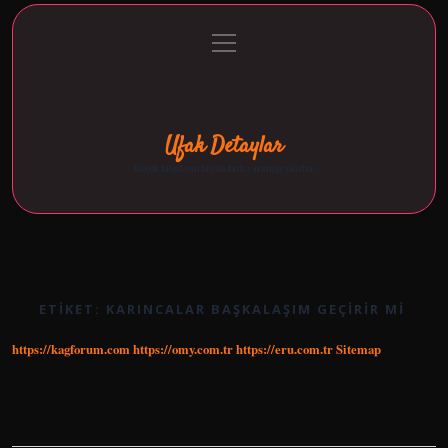
menüyü
Anasayfa
Gizlilik Politikası
Yasal Uyarı
aç
Hakkımızda
Ufak Detaylar
Küçük bilgilerin büyük fark yarattığı yazılar.
ETIKET:
KARINCALAR BAŞKALAŞIM GEÇIRIR MI
https://kagforum.com
https://omy.com.tr
https://eru.com.tr
Sitemap