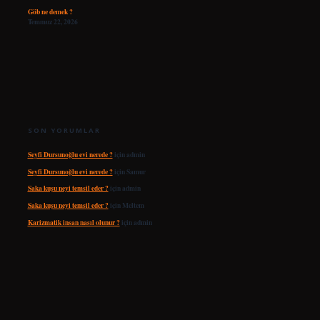
Göb ne demek ?
Temmuz 22, 2026
SON YORUMLAR
Seyfi Dursunoğlu evi nerede ?
için
admin
Seyfi Dursunoğlu evi nerede ?
için
Samur
Saka kuşu neyi temsil eder ?
için
admin
Saka kuşu neyi temsil eder ?
için
Meltem
Karizmatik insan nasıl olunur ?
için
admin