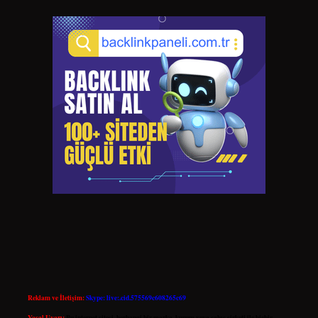
Reklam ve İletişim:
Skype: live:.cid.575569c608265c69
Yasal Uyarı:
Bu internet sitesi, herhangi bir marka, kurum veya şahıs şirketi ile hiçbir