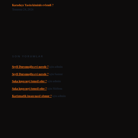
Karadayı Yasin kiminle evlendi ?
Temmuz 24, 2026
SON YORUMLAR
Seyfi Dursunoğlu evi nerede ?
için
admin
Seyfi Dursunoğlu evi nerede ?
için
Samur
Saka kuşu neyi temsil eder ?
için
admin
Saka kuşu neyi temsil eder ?
için
Meltem
Karizmatik insan nasıl olunur ?
için
admin