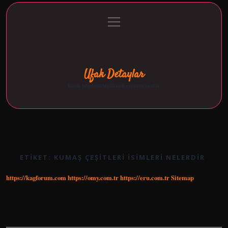
menüyü
Anasayfa
Gizlilik Politikası
Yasal Uyarı
aç
Hakkımızda
Ufak Detaylar
Küçük bilgilerin büyük fark yarattığı yazılar.
ETIKET:
KUMAŞ ÇEŞITLERI ISIMLERI NELERDIR
https://kagforum.com
https://omy.com.tr
https://eru.com.tr
Sitemap