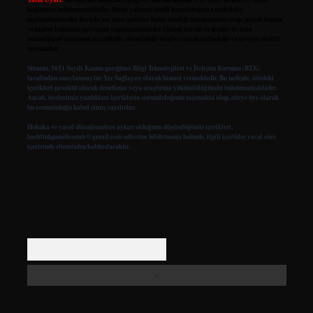
bağlantısı bulunmamaktadır. Sitede yalnızca kendi hazırladığımız makaleler
paylaşılmaktadır. Burada yer alan içerikler haber niteliği taşımamakta olup, gerçek kurum
ve kişiler hakkında paylaşım yapılmamaktadır. Gerçek kurum ve kişiler ile isim
benzerlikleri tamamen tesadüfidir. Sitemizdeki bilgiler taslak halindedir ve tavsiye niteliği
taşımazlar.
Sitemiz, 5651 Sayılı Kanun gereğince Bilgi Teknolojileri ve İletişim Kurumu (BTK)
tarafından onaylanmış bir Yer Sağlayıcı olarak hizmet vermektedir. Bu nedenle, sitedeki
içerikleri proaktif olarak denetleme veya araştırma yükümlülüğümüz bulunmamaktadır.
Ancak, üyelerimiz yazdıkları içeriklerin sorumluluğunu taşımakta olup, siteye üye olarak
bu sorumluluğu kabul etmiş sayılırlar.
Hukuka ve yasal düzenlemelere aykırı olduğunu düşündüğünüz içerikleri,
backlinkpanelicomtr@gmail.com
adresine bildirmeniz halinde, ilgili içerikler yasal süre
içerisinde sitemizden kaldırılacaktır.
Arama