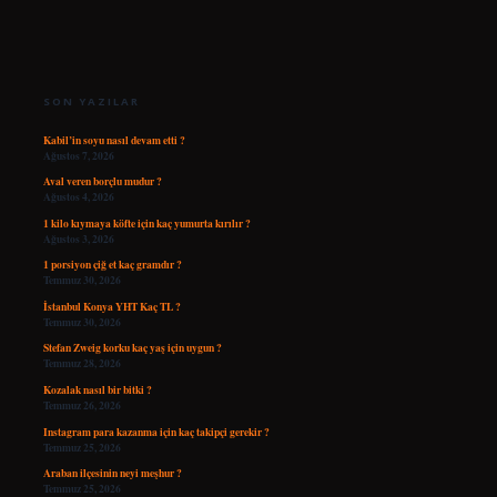
SIDEBAR
SON YAZILAR
Kabil’in soyu nasıl devam etti ?
Ağustos 7, 2026
Aval veren borçlu mudur ?
Ağustos 4, 2026
1 kilo kıymaya köfte için kaç yumurta kırılır ?
Ağustos 3, 2026
1 porsiyon çiğ et kaç gramdır ?
Temmuz 30, 2026
İstanbul Konya YHT Kaç TL ?
Temmuz 30, 2026
Stefan Zweig korku kaç yaş için uygun ?
Temmuz 28, 2026
Kozalak nasıl bir bitki ?
Temmuz 26, 2026
Instagram para kazanma için kaç takipçi gerekir ?
Temmuz 25, 2026
Araban ilçesinin neyi meşhur ?
Temmuz 25, 2026