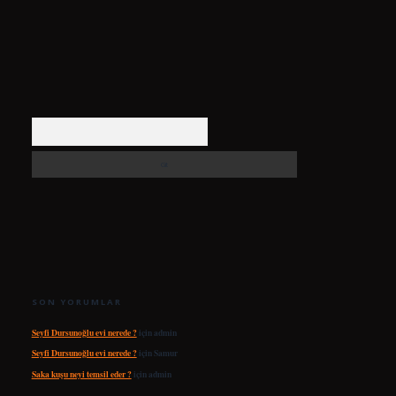
Arama
SON YORUMLAR
Seyfi Dursunoğlu evi nerede ?
için
admin
Seyfi Dursunoğlu evi nerede ?
için
Samur
Saka kuşu neyi temsil eder ?
için
admin