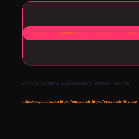
Anasayfa
Gizlilik Politikası
Yasal Uyarı
Hakkımı
ETIKET:
KÜNYE KELIMESININ KÖKENI NEDIR
https://kagforum.com
https://omy.com.tr
https://eru.com.tr
Sitemap