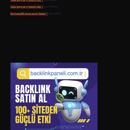
Saka kuşu neyi temsil eder ?
için
Meltem
Karizmatik insan nasıl olunur ?
için
admin