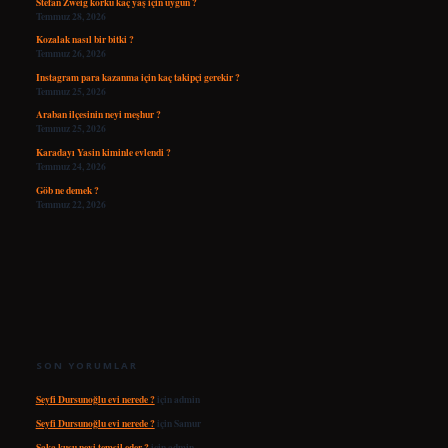
Stefan Zweig korku kaç yaş için uygun ?
Temmuz 28, 2026
Kozalak nasıl bir bitki ?
Temmuz 26, 2026
Instagram para kazanma için kaç takipçi gerekir ?
Temmuz 25, 2026
Araban ilçesinin neyi meşhur ?
Temmuz 25, 2026
Karadayı Yasin kiminle evlendi ?
Temmuz 24, 2026
Göb ne demek ?
Temmuz 22, 2026
SON YORUMLAR
Seyfi Dursunoğlu evi nerede ?
için
admin
Seyfi Dursunoğlu evi nerede ?
için
Samur
Saka kuşu neyi temsil eder ?
için
admin