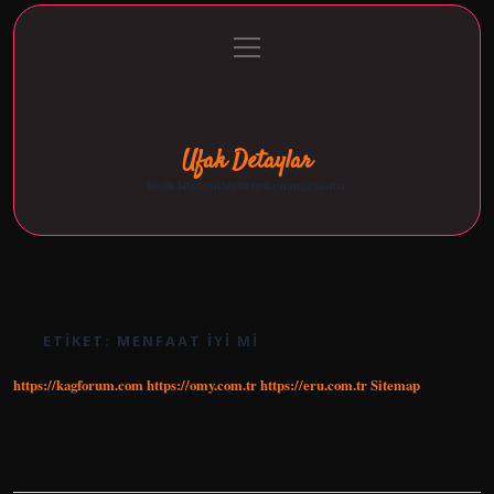
menüyü
Anasayfa
Gizlilik Politikası
Yasal Uyarı
aç
Hakkımızda
Ufak Detaylar
Küçük bilgilerin büyük fark yarattığı yazılar.
ETIKET:
MENFAAT IYI MI
https://kagforum.com
https://omy.com.tr
https://eru.com.tr
Sitemap