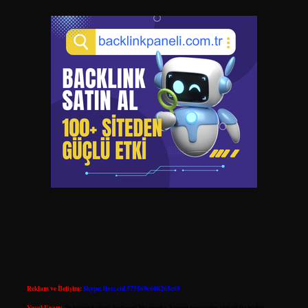
Reklam ve İletişim:
Skype: live:.cid.575569c608265c69
Yasal Uyarı:
Bu internet sitesi, herhangi bir marka, kurum veya şahıs şirketi ile hiçbir