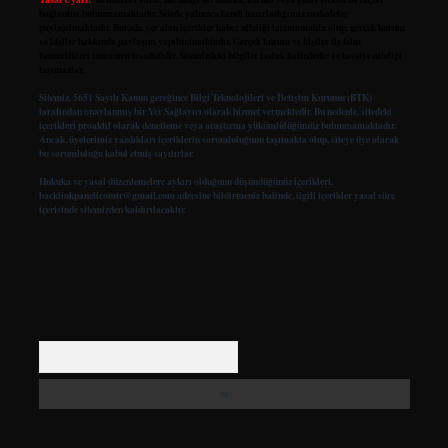
bağlantısı bulunmamaktadır. Sitede yalnızca kendi hazırladığımız makaleler
paylaşılmaktadır. Burada yer alan içerikler haber niteliği taşımamakta olup, gerçek kurum
ve kişiler hakkında paylaşım yapılmamaktadır. Gerçek kurum ve kişiler ile isim
benzerlikleri tamamen tesadüfidir. Sitemizdeki bilgiler taslak halindedir ve tavsiye niteliği
taşımazlar.
Sitemiz, 5651 Sayılı Kanun gereğince Bilgi Teknolojileri ve İletişim Kurumu (BTK)
tarafından onaylanmış bir Yer Sağlayıcı olarak hizmet vermektedir. Bu nedenle, sitedeki
içerikleri proaktif olarak denetleme veya araştırma yükümlülüğümüz bulunmamaktadır.
Ancak, üyelerimiz yazdıkları içeriklerin sorumluluğunu taşımakta olup, siteye üye olarak
bu sorumluluğu kabul etmiş sayılırlar.
Hukuka ve yasal düzenlemelere aykırı olduğunu düşündüğünüz içerikleri,
backlinkpanelicomtr@gmail.com
adresine bildirmeniz halinde, ilgili içerikler yasal süre
içerisinde sitemizden kaldırılacaktır.
Arama