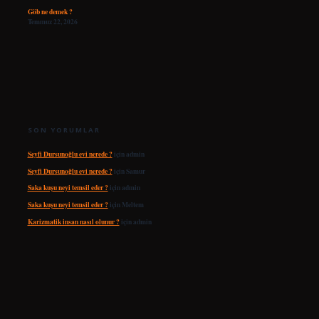
Göb ne demek ?
Temmuz 22, 2026
SON YORUMLAR
Seyfi Dursunoğlu evi nerede ?
için
admin
Seyfi Dursunoğlu evi nerede ?
için
Samur
Saka kuşu neyi temsil eder ?
için
admin
Saka kuşu neyi temsil eder ?
için
Meltem
Karizmatik insan nasıl olunur ?
için
admin