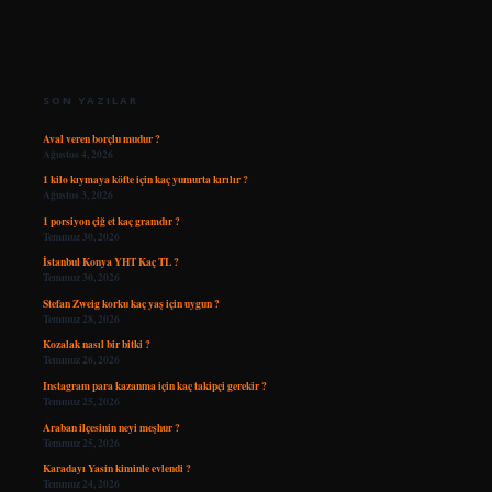
SIDEBAR
SON YAZILAR
Aval veren borçlu mudur ?
Ağustos 4, 2026
1 kilo kıymaya köfte için kaç yumurta kırılır ?
Ağustos 3, 2026
1 porsiyon çiğ et kaç gramdır ?
Temmuz 30, 2026
İstanbul Konya YHT Kaç TL ?
Temmuz 30, 2026
Stefan Zweig korku kaç yaş için uygun ?
Temmuz 28, 2026
Kozalak nasıl bir bitki ?
Temmuz 26, 2026
Instagram para kazanma için kaç takipçi gerekir ?
Temmuz 25, 2026
Araban ilçesinin neyi meşhur ?
Temmuz 25, 2026
Karadayı Yasin kiminle evlendi ?
Temmuz 24, 2026