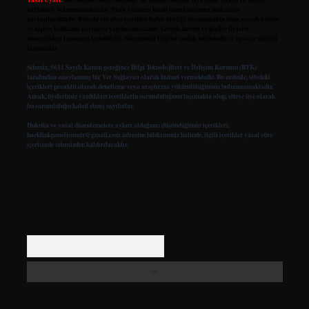
bağlantısı bulunmamaktadır. Sitede yalnızca kendi hazırladığımız makaleler
paylaşılmaktadır. Burada yer alan içerikler haber niteliği taşımamakta olup, gerçek kurum
ve kişiler hakkında paylaşım yapılmamaktadır. Gerçek kurum ve kişiler ile isim
benzerlikleri tamamen tesadüfidir. Sitemizdeki bilgiler taslak halindedir ve tavsiye niteliği
taşımazlar.
Sitemiz, 5651 Sayılı Kanun gereğince Bilgi Teknolojileri ve İletişim Kurumu (BTK)
tarafından onaylanmış bir Yer Sağlayıcı olarak hizmet vermektedir. Bu nedenle, sitedeki
içerikleri proaktif olarak denetleme veya araştırma yükümlülüğümüz bulunmamaktadır.
Ancak, üyelerimiz yazdıkları içeriklerin sorumluluğunu taşımakta olup, siteye üye olarak
bu sorumluluğu kabul etmiş sayılırlar.
Hukuka ve yasal düzenlemelere aykırı olduğunu düşündüğünüz içerikleri,
backlinkpanelicomtr@gmail.com
adresine bildirmeniz halinde, ilgili içerikler yasal süre
içerisinde sitemizden kaldırılacaktır.
Arama