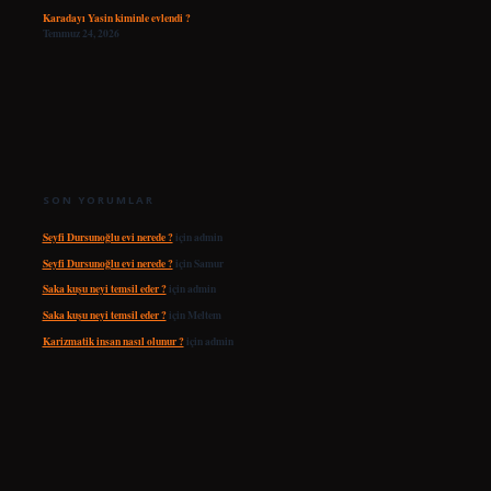
Karadayı Yasin kiminle evlendi ?
Temmuz 24, 2026
SON YORUMLAR
Seyfi Dursunoğlu evi nerede ?
için
admin
Seyfi Dursunoğlu evi nerede ?
için
Samur
Saka kuşu neyi temsil eder ?
için
admin
Saka kuşu neyi temsil eder ?
için
Meltem
Karizmatik insan nasıl olunur ?
için
admin