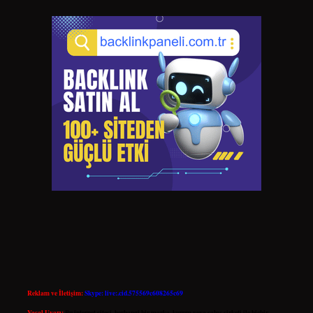
Reklam ve İletişim:
Skype: live:.cid.575569c608265c69
Yasal Uyarı:
Bu internet sitesi, herhangi bir marka, kurum veya şahıs şirketi ile hiçbir