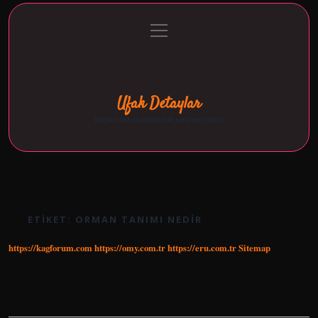
menüyü
Anasayfa
Gizlilik Politikası
Yasal Uyarı
aç
Hakkımızda
Ufak Detaylar
Küçük bilgilerin büyük fark yarattığı yazılar.
ETIKET:
ORMAN TANIMI NEDIR
https://kagforum.com
https://omy.com.tr
https://eru.com.tr
Sitemap