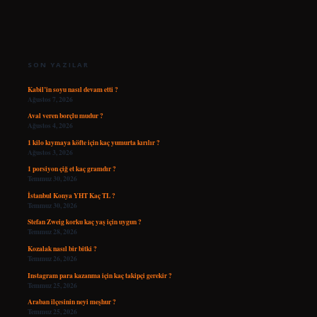
SIDEBAR
SON YAZILAR
Kabil’in soyu nasıl devam etti ?
Ağustos 7, 2026
Aval veren borçlu mudur ?
Ağustos 4, 2026
1 kilo kıymaya köfte için kaç yumurta kırılır ?
Ağustos 3, 2026
1 porsiyon çiğ et kaç gramdır ?
Temmuz 30, 2026
İstanbul Konya YHT Kaç TL ?
Temmuz 30, 2026
Stefan Zweig korku kaç yaş için uygun ?
Temmuz 28, 2026
Kozalak nasıl bir bitki ?
Temmuz 26, 2026
Instagram para kazanma için kaç takipçi gerekir ?
Temmuz 25, 2026
Araban ilçesinin neyi meşhur ?
Temmuz 25, 2026