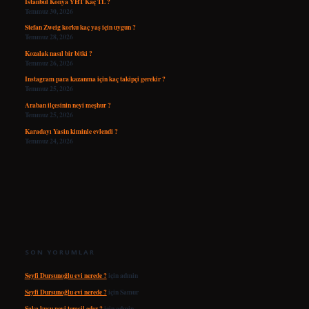
İstanbul Konya YHT Kaç TL ?
Temmuz 30, 2026
Stefan Zweig korku kaç yaş için uygun ?
Temmuz 28, 2026
Kozalak nasıl bir bitki ?
Temmuz 26, 2026
Instagram para kazanma için kaç takipçi gerekir ?
Temmuz 25, 2026
Araban ilçesinin neyi meşhur ?
Temmuz 25, 2026
Karadayı Yasin kiminle evlendi ?
Temmuz 24, 2026
SON YORUMLAR
Seyfi Dursunoğlu evi nerede ?
için
admin
Seyfi Dursunoğlu evi nerede ?
için
Samur
Saka kuşu neyi temsil eder ?
için
admin