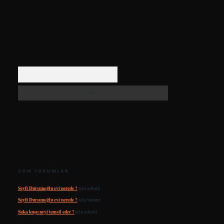
Arama
SON YORUMLAR
Seyfi Dursunoğlu evi nerede ?
için
admin
Seyfi Dursunoğlu evi nerede ?
için
Samur
Saka kuşu neyi temsil eder ?
için
admin