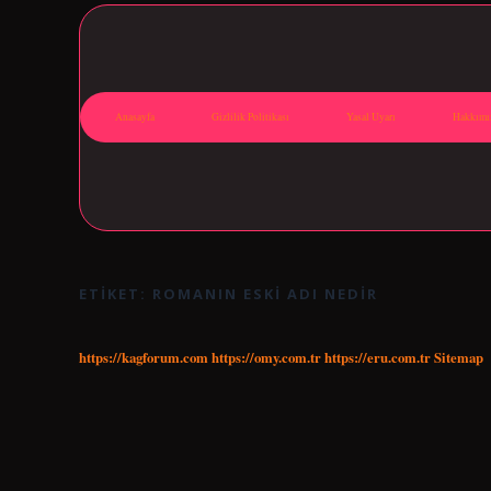
Anasayfa
Gizlilik Politikası
Yasal Uyarı
Hakkımı
ETIKET:
ROMANIN ESKI ADI NEDIR
https://kagforum.com
https://omy.com.tr
https://eru.com.tr
Sitemap