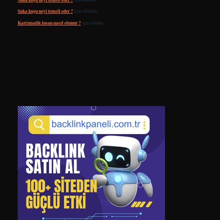
Saka kuşu neyi temsil eder ?
için
Meltem
Karizmatik insan nasıl olunur ?
için
admin