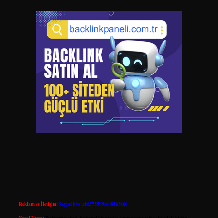
Reklam ve İletişim:
Skype: live:.cid.575569c608265c69
Yasal Uyarı:
Bu internet sitesi, herhangi bir marka, kurum veya şahıs şirketi ile hiçbir