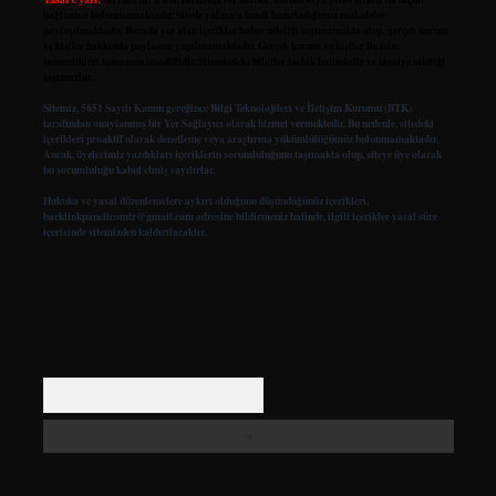
bağlantısı bulunmamaktadır. Sitede yalnızca kendi hazırladığımız makaleler
paylaşılmaktadır. Burada yer alan içerikler haber niteliği taşımamakta olup, gerçek kurum
ve kişiler hakkında paylaşım yapılmamaktadır. Gerçek kurum ve kişiler ile isim
benzerlikleri tamamen tesadüfidir. Sitemizdeki bilgiler taslak halindedir ve tavsiye niteliği
taşımazlar.
Sitemiz, 5651 Sayılı Kanun gereğince Bilgi Teknolojileri ve İletişim Kurumu (BTK)
tarafından onaylanmış bir Yer Sağlayıcı olarak hizmet vermektedir. Bu nedenle, sitedeki
içerikleri proaktif olarak denetleme veya araştırma yükümlülüğümüz bulunmamaktadır.
Ancak, üyelerimiz yazdıkları içeriklerin sorumluluğunu taşımakta olup, siteye üye olarak
bu sorumluluğu kabul etmiş sayılırlar.
Hukuka ve yasal düzenlemelere aykırı olduğunu düşündüğünüz içerikleri,
backlinkpanelicomtr@gmail.com
adresine bildirmeniz halinde, ilgili içerikler yasal süre
içerisinde sitemizden kaldırılacaktır.
Arama