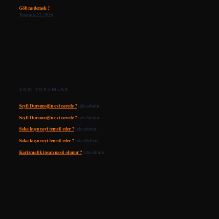
Göb ne demek ?
Temmuz 22, 2026
SON YORUMLAR
Seyfi Dursunoğlu evi nerede ?
için
admin
Seyfi Dursunoğlu evi nerede ?
için
Samur
Saka kuşu neyi temsil eder ?
için
admin
Saka kuşu neyi temsil eder ?
için
Meltem
Karizmatik insan nasıl olunur ?
için
admin