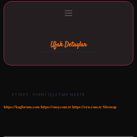
menüyü
Anasayfa
Gizlilik Politikası
Yasal Uyarı
aç
Hakkımızda
Ufak Detaylar
Küçük bilgilerin büyük fark yarattığı yazılar.
ETIKET:
SIHHI IŞLETME NEDIR
https://kagforum.com
https://omy.com.tr
https://eru.com.tr
Sitemap