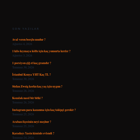
SIDEBAR
SON YAZILAR
Aval veren borçlu mudur ?
Ağustos 4, 2026
1 kilo kıymaya köfte için kaç yumurta kırılır ?
Ağustos 3, 2026
1 porsiyon çiğ et kaç gramdır ?
Temmuz 30, 2026
İstanbul Konya YHT Kaç TL ?
Temmuz 30, 2026
Stefan Zweig korku kaç yaş için uygun ?
Temmuz 28, 2026
Kozalak nasıl bir bitki ?
Temmuz 26, 2026
Instagram para kazanma için kaç takipçi gerekir ?
Temmuz 25, 2026
Araban ilçesinin neyi meşhur ?
Temmuz 25, 2026
Karadayı Yasin kiminle evlendi ?
Temmuz 24, 2026