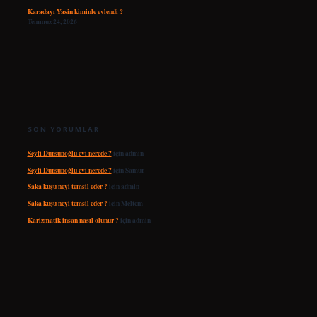
Karadayı Yasin kiminle evlendi ?
Temmuz 24, 2026
SON YORUMLAR
Seyfi Dursunoğlu evi nerede ?
için
admin
Seyfi Dursunoğlu evi nerede ?
için
Samur
Saka kuşu neyi temsil eder ?
için
admin
Saka kuşu neyi temsil eder ?
için
Meltem
Karizmatik insan nasıl olunur ?
için
admin