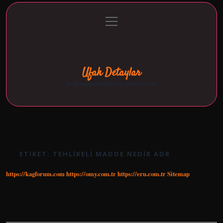
menüyü
Anasayfa
Gizlilik Politikası
Yasal Uyarı
aç
Hakkımızda
Ufak Detaylar
Küçük bilgilerin büyük fark yarattığı yazılar.
ETIKET:
TEHLIKELI MADDE NEDIR ADR
https://kagforum.com
https://omy.com.tr
https://eru.com.tr
Sitemap