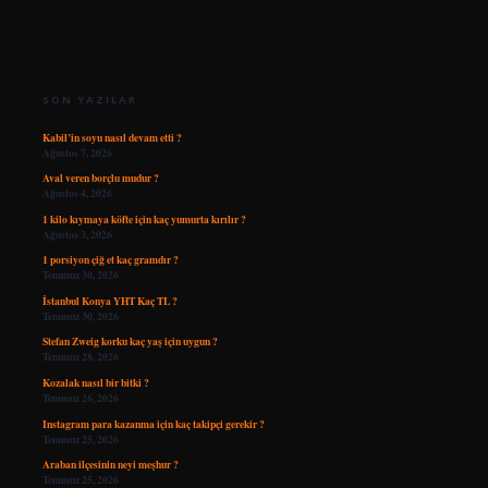
SIDEBAR
SON YAZILAR
Kabil’in soyu nasıl devam etti ?
Ağustos 7, 2026
Aval veren borçlu mudur ?
Ağustos 4, 2026
1 kilo kıymaya köfte için kaç yumurta kırılır ?
Ağustos 3, 2026
1 porsiyon çiğ et kaç gramdır ?
Temmuz 30, 2026
İstanbul Konya YHT Kaç TL ?
Temmuz 30, 2026
Stefan Zweig korku kaç yaş için uygun ?
Temmuz 28, 2026
Kozalak nasıl bir bitki ?
Temmuz 26, 2026
Instagram para kazanma için kaç takipçi gerekir ?
Temmuz 25, 2026
Araban ilçesinin neyi meşhur ?
Temmuz 25, 2026