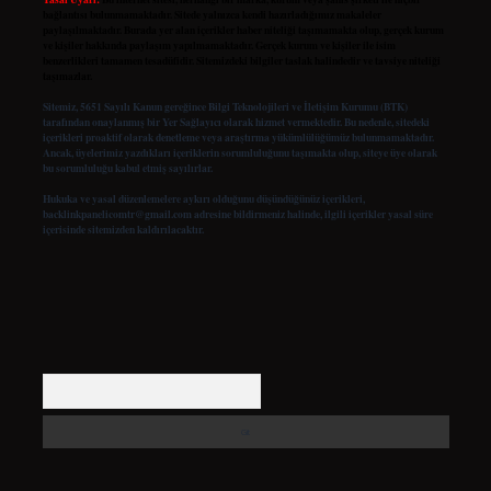
bağlantısı bulunmamaktadır. Sitede yalnızca kendi hazırladığımız makaleler
paylaşılmaktadır. Burada yer alan içerikler haber niteliği taşımamakta olup, gerçek kurum
ve kişiler hakkında paylaşım yapılmamaktadır. Gerçek kurum ve kişiler ile isim
benzerlikleri tamamen tesadüfidir. Sitemizdeki bilgiler taslak halindedir ve tavsiye niteliği
taşımazlar.
Sitemiz, 5651 Sayılı Kanun gereğince Bilgi Teknolojileri ve İletişim Kurumu (BTK)
tarafından onaylanmış bir Yer Sağlayıcı olarak hizmet vermektedir. Bu nedenle, sitedeki
içerikleri proaktif olarak denetleme veya araştırma yükümlülüğümüz bulunmamaktadır.
Ancak, üyelerimiz yazdıkları içeriklerin sorumluluğunu taşımakta olup, siteye üye olarak
bu sorumluluğu kabul etmiş sayılırlar.
Hukuka ve yasal düzenlemelere aykırı olduğunu düşündüğünüz içerikleri,
backlinkpanelicomtr@gmail.com
adresine bildirmeniz halinde, ilgili içerikler yasal süre
içerisinde sitemizden kaldırılacaktır.
Arama