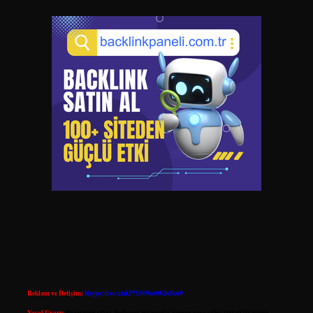
Reklam ve İletişim:
Skype: live:.cid.575569c608265c69
Yasal Uyarı:
Bu internet sitesi, herhangi bir marka, kurum veya şahıs şirketi ile hiçbir