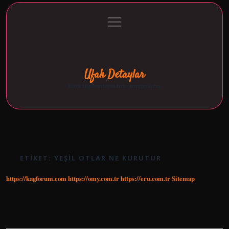
menüyü
Anasayfa
Gizlilik Politikası
Yasal Uyarı
aç
Hakkımızda
Ufak Detaylar
Küçük bilgilerin büyük fark yarattığı yazılar.
ETIKET:
YEŞIL OTLAR NE KURUTUR
https://kagforum.com
https://omy.com.tr
https://eru.com.tr
Sitemap