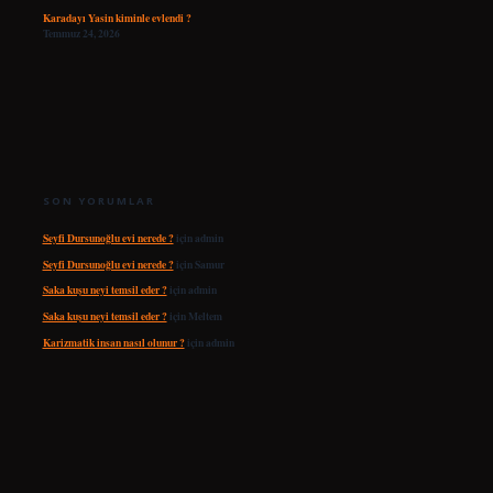
Karadayı Yasin kiminle evlendi ?
Temmuz 24, 2026
SON YORUMLAR
Seyfi Dursunoğlu evi nerede ?
için
admin
Seyfi Dursunoğlu evi nerede ?
için
Samur
Saka kuşu neyi temsil eder ?
için
admin
Saka kuşu neyi temsil eder ?
için
Meltem
Karizmatik insan nasıl olunur ?
için
admin