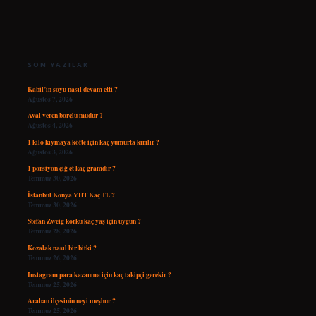
SIDEBAR
SON YAZILAR
Kabil’in soyu nasıl devam etti ?
Ağustos 7, 2026
Aval veren borçlu mudur ?
Ağustos 4, 2026
1 kilo kıymaya köfte için kaç yumurta kırılır ?
Ağustos 3, 2026
1 porsiyon çiğ et kaç gramdır ?
Temmuz 30, 2026
İstanbul Konya YHT Kaç TL ?
Temmuz 30, 2026
Stefan Zweig korku kaç yaş için uygun ?
Temmuz 28, 2026
Kozalak nasıl bir bitki ?
Temmuz 26, 2026
Instagram para kazanma için kaç takipçi gerekir ?
Temmuz 25, 2026
Araban ilçesinin neyi meşhur ?
Temmuz 25, 2026