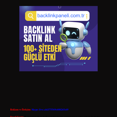
Reklam ve İletişim:
Skype: live:.cid.575569c608265c69
Yasal Uyarı:
Bu internet sitesi, herhangi bir marka, kurum veya şahıs şirketi ile hiçbir