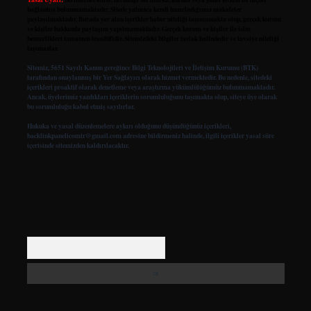
bağlantısı bulunmamaktadır. Sitede yalnızca kendi hazırladığımız makaleler
paylaşılmaktadır. Burada yer alan içerikler haber niteliği taşımamakta olup, gerçek kurum
ve kişiler hakkında paylaşım yapılmamaktadır. Gerçek kurum ve kişiler ile isim
benzerlikleri tamamen tesadüfidir. Sitemizdeki bilgiler taslak halindedir ve tavsiye niteliği
taşımazlar.
Sitemiz, 5651 Sayılı Kanun gereğince Bilgi Teknolojileri ve İletişim Kurumu (BTK)
tarafından onaylanmış bir Yer Sağlayıcı olarak hizmet vermektedir. Bu nedenle, sitedeki
içerikleri proaktif olarak denetleme veya araştırma yükümlülüğümüz bulunmamaktadır.
Ancak, üyelerimiz yazdıkları içeriklerin sorumluluğunu taşımakta olup, siteye üye olarak
bu sorumluluğu kabul etmiş sayılırlar.
Hukuka ve yasal düzenlemelere aykırı olduğunu düşündüğünüz içerikleri,
backlinkpanelicomtr@gmail.com
adresine bildirmeniz halinde, ilgili içerikler yasal süre
içerisinde sitemizden kaldırılacaktır.
Arama