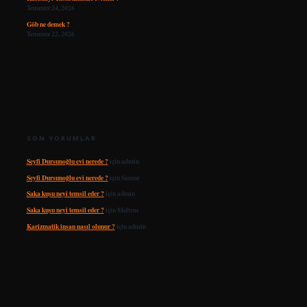
Temmuz 24, 2026
Göb ne demek ?
Temmuz 22, 2026
SON YORUMLAR
Seyfi Dursunoğlu evi nerede ?
için
admin
Seyfi Dursunoğlu evi nerede ?
için
Samur
Saka kuşu neyi temsil eder ?
için
admin
Saka kuşu neyi temsil eder ?
için
Meltem
Karizmatik insan nasıl olunur ?
için
admin