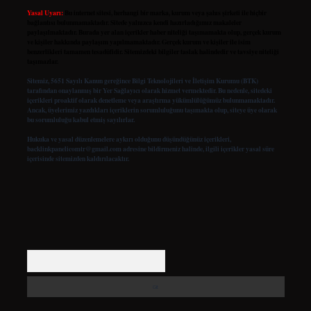
Yasal Uyarı:
Bu internet sitesi, herhangi bir marka, kurum veya şahıs şirketi ile hiçbir
bağlantısı bulunmamaktadır. Sitede yalnızca kendi hazırladığımız makaleler
paylaşılmaktadır. Burada yer alan içerikler haber niteliği taşımamakta olup, gerçek kurum
ve kişiler hakkında paylaşım yapılmamaktadır. Gerçek kurum ve kişiler ile isim
benzerlikleri tamamen tesadüfidir. Sitemizdeki bilgiler taslak halindedir ve tavsiye niteliği
taşımazlar.
Sitemiz, 5651 Sayılı Kanun gereğince Bilgi Teknolojileri ve İletişim Kurumu (BTK)
tarafından onaylanmış bir Yer Sağlayıcı olarak hizmet vermektedir. Bu nedenle, sitedeki
içerikleri proaktif olarak denetleme veya araştırma yükümlülüğümüz bulunmamaktadır.
Ancak, üyelerimiz yazdıkları içeriklerin sorumluluğunu taşımakta olup, siteye üye olarak
bu sorumluluğu kabul etmiş sayılırlar.
Hukuka ve yasal düzenlemelere aykırı olduğunu düşündüğünüz içerikleri,
backlinkpanelicomtr@gmail.com
adresine bildirmeniz halinde, ilgili içerikler yasal süre
içerisinde sitemizden kaldırılacaktır.
Arama