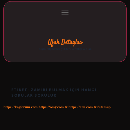
menüyü
Anasayfa
Gizlilik Politikası
Yasal Uyarı
aç
Hakkımızda
Ufak Detaylar
Küçük bilgilerin büyük fark yarattığı yazılar.
ETIKET:
ZAMIRI BULMAK IÇIN HANGI
SORULAR SORULUR
https://kagforum.com
https://omy.com.tr
https://eru.com.tr
Sitemap