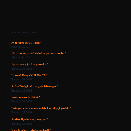
SIDEBAR
SON YAZILAR
Aval veren borçlu mudur ?
Ağustos 4, 2026
1 kilo kıymaya köfte için kaç yumurta kırılır ?
Ağustos 3, 2026
1 porsiyon çiğ et kaç gramdır ?
Temmuz 30, 2026
İstanbul Konya YHT Kaç TL ?
Temmuz 30, 2026
Stefan Zweig korku kaç yaş için uygun ?
Temmuz 28, 2026
Kozalak nasıl bir bitki ?
Temmuz 26, 2026
Instagram para kazanma için kaç takipçi gerekir ?
Temmuz 25, 2026
Araban ilçesinin neyi meşhur ?
Temmuz 25, 2026
Karadayı Yasin kiminle evlendi ?