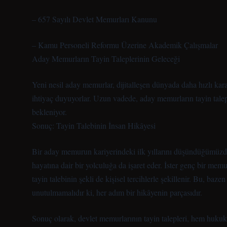
– 657 Sayılı Devlet Memurları Kanunu
– Kamu Personeli Reformu Üzerine Akademik Çalışmalar
Aday Memurların Tayin Taleplerinin Geleceği
Yeni nesil aday memurlar, dijitalleşen dünyada daha hızlı kara
ihtiyaç duyuyorlar. Uzun vadede, aday memurların tayin talep
bekleniyor.
Sonuç: Tayin Talebinin İnsan Hikâyesi
Bir aday memurun kariyerindeki ilk yıllarını düşündüğümüzde, 
hayatına dair bir yolculuğa da işaret eder. İster genç bir memur
tayin talebinin şekli de kişisel tercihlerle şekillenir. Bu, ba
unutulmamalıdır ki, her adım bir hikâyenin parçasıdır.
Sonuç olarak, devlet memurlarının tayin talepleri, hem hukuk