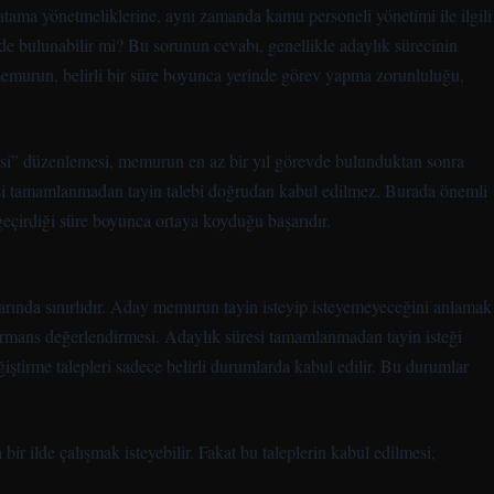
tama yönetmeliklerine, aynı zamanda kamu personeli yönetimi ile ilgili
de bulunabilir mi? Bu sorunun cevabı, genellikle adaylık sürecinin
emurun, belirli bir süre boyunca yerinde görev yapma zorunluluğu,
esi” düzenlemesi, memurun en az bir yıl görevde bulunduktan sonra
süresi tamamlanmadan tayin talebi doğrudan kabul edilmez. Burada önemli
eçirdiği süre boyunca ortaya koyduğu başarıdır.
ıllarında sınırlıdır. Aday memurun tayin isteyip isteyemeyeceğini anlamak
formans değerlendirmesi. Adaylık süresi tamamlanmadan tayin isteği
tirme talepleri sadece belirli durumlarda kabul edilir. Bu durumlar
ir ilde çalışmak isteyebilir. Fakat bu taleplerin kabul edilmesi,