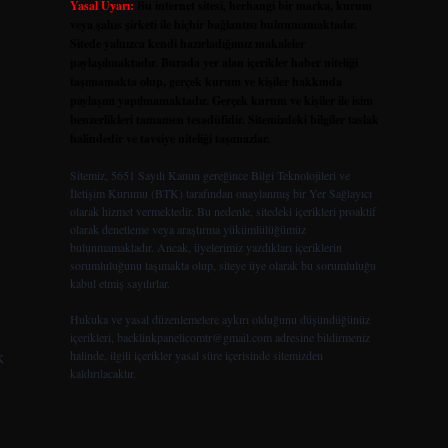
Yasal Uyarı:
Bu internet sitesi, herhangi bir marka, kurum
veya şahıs şirketi ile hiçbir bağlantısı bulunmamaktadır.
Sitede yalnızca kendi hazırladığımız makaleler
paylaşılmaktadır. Burada yer alan içerikler haber niteliği
taşımamakta olup, gerçek kurum ve kişiler hakkında
paylaşım yapılmamaktadır. Gerçek kurum ve kişiler ile isim
benzerlikleri tamamen tesadüfidir. Sitemizdeki bilgiler taslak
halindedir ve tavsiye niteliği taşımazlar.
Sitemiz, 5651 Sayılı Kanun gereğince Bilgi Teknolojileri ve
İletişim Kurumu (BTK) tarafından onaylanmış bir Yer Sağlayıcı
olarak hizmet vermektedir. Bu nedenle, sitedeki içerikleri proaktif
olarak denetleme veya araştırma yükümlülüğümüz
bulunmamaktadır. Ancak, üyelerimiz yazdıkları içeriklerin
sorumluluğunu taşımakta olup, siteye üye olarak bu sorumluluğu
kabul etmiş sayılırlar.
Hukuka ve yasal düzenlemelere aykırı olduğunu düşündüğünüz
içerikleri,
backlinkpanelicomtr@gmail.com
adresine bildirmeniz
k
halinde, ilgili içerikler yasal süre içerisinde sitemizden
kaldırılacaktır.