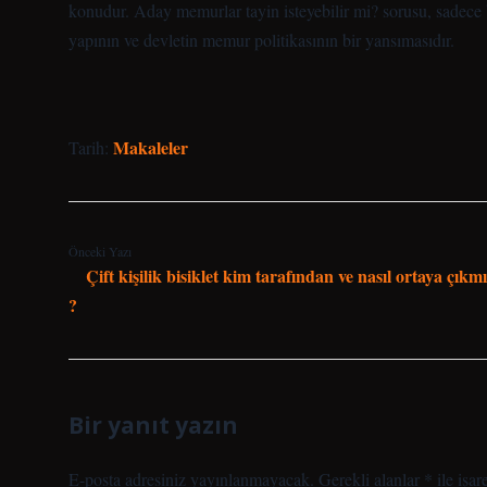
konudur. Aday memurlar tayin isteyebilir mi? sorusu, sadece 
yapının ve devletin memur politikasının bir yansımasıdır.
Makaleler
Tarih:
Önceki Yazı
Çift kişilik bisiklet kim tarafından ve nasıl ortaya çıkmı
?
Bir yanıt yazın
E-posta adresiniz yayınlanmayacak.
Gerekli alanlar
*
ile işar