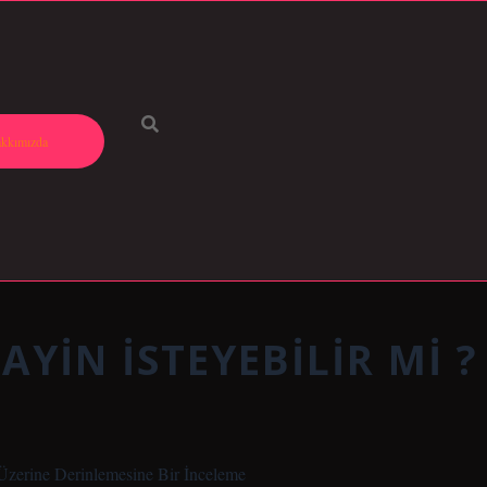
kkımızda
YIN ISTEYEBILIR MI ?
 Üzerine Derinlemesine Bir İnceleme