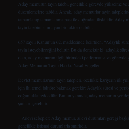
Aday memurun tayin talebi, genellikle görevde yükselme ve a
düzenlemelere tabidir. Ancak, aday memurlar tayin taleplerin
tamamlanıp tamamlanmaması ile doğrudan ilişkilidir. Aday m
tayin talebini sınırlayan bir faktör olabilir.
657 sayılı Kanun’un 62. maddesinde belirtilen, “Adaylık sür
tayin isteyebileceğini belirtir. Bu da demektir ki, adaylık 
olan, aday memurun ilgili birimdeki performansı ve görevde g
Aday Memurun Tayin Hakkı: Yasal Engeller
Devlet memurlarının tayin talepleri, özellikle kariyerin ilk y
için iki temel faktöre bakmak gerekir: Adaylık süresi ve per
çoğunlukla reddedilir. Bunun yanında, aday memurun yer değiş
şunları içerebilir:
– Ailevi sebepler: Aday memur, ailevi durumları gereği başka b
genellikle istisnai durumlarla sınırlıdır.