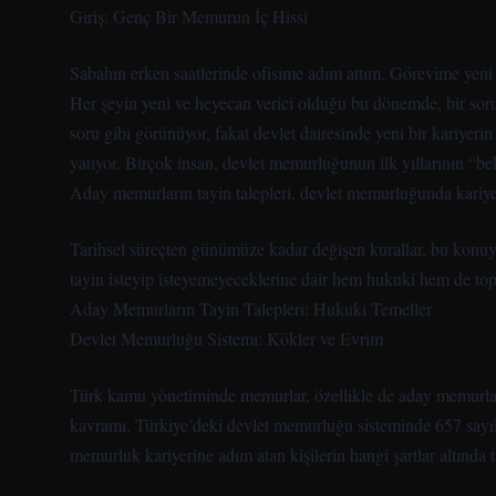
Giriş: Genç Bir Memurun İç Hissi
Sabahın erken saatlerinde ofisime adım attım. Görevime yeni
Her şeyin yeni ve heyecan verici olduğu bu dönemde, bir soruy
soru gibi görünüyor, fakat devlet dairesinde yeni bir kariyerin
yatıyor. Birçok insan, devlet memurluğunun ilk yıllarının “
Aday memurların tayin talepleri, devlet memurluğunda kariyer
Tarihsel süreçten günümüze kadar değişen kurallar, bu konuya
tayin isteyip isteyemeyeceklerine dair hem hukuki hem de top
Aday Memurların Tayin Talepleri: Hukuki Temeller
Devlet Memurluğu Sistemi: Kökler ve Evrim
Türk kamu yönetiminde memurlar, özellikle de aday memurlar,
kavramı, Türkiye’deki devlet memurluğu sisteminde 657 sayıl
memurluk kariyerine adım atan kişilerin hangi şartlar altında t