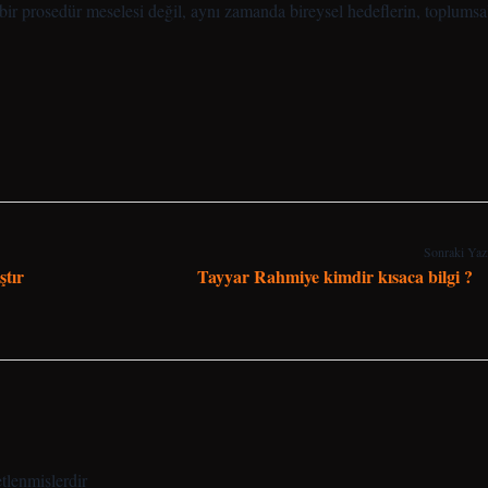
bir prosedür meselesi değil, aynı zamanda bireysel hedeflerin, toplumsa
Sonraki Yaz
ştır
Tayyar Rahmiye kimdir kısaca bilgi ?
etlenmişlerdir