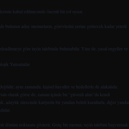
erinin kabul edilmesinde önemli bir rol oynar.
evde bulunan aday memurların, görevlerini yerine getirecek kadar yeterli
ndirmeye göre tayin talebinde bulunabilir. Yine de, yasal engeller ve
lojik Yansımalar
eğildir; aynı zamanda, kişisel hayaller ve hedeflerle de alakalıdır.
rsatı olarak görse de, zaman içinde bu “güvenli alan”da kendi
ak, adaylık sürecinde kariyerin bir yandan belirli kurallarla, diğer yanda
dırlar.
bir dönüm noktasını gösterir. Genç bir memur, tayin talebini başvurmak