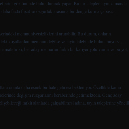
hedeflerini göz önünde bulundurarak yapar. Bu tür talepler, aynı zamanda
le daha fazla fırsat ve özgürlük arasında bir denge kurma çabası.
yerindeki memnuniyetsizliklerini artırabilir. Bu durum, onların
rimdeki koşullardan memnun değilse ve tayin talebinde bulunamıyorsa,
lmamalıdır ki, her aday memurun farklı bir kariyer yolu vardır ve bu yol,
lara oranla daha esnek bir hale gelmesi bekleniyor. Özellikle kamu
airelerinde değişim rüzgarlarını beraberinde getirmektedir. Genç aday
işebileceği farklı alanlarda çalışabilmesi adına, tayin taleplerine yöneli