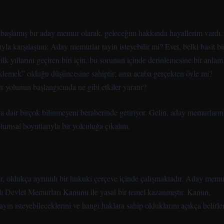
 başlamış bir aday memur olarak, geleceğim hakkında hayallerim vardı.
la karşılaştım: Aday memurlar tayin isteyebilir mi? Evet, belki basit bi
 ilk yıllarını geçiren biri için, bu sorunun içinde derinlemesine bir anlam
beklemek” olduğu düşüncesine sahiptir; ama acaba gerçekten öyle mi?
 yolunun başlangıcında ne gibi etkiler yaratır?
 dair birçok bilinmeyeni beraberinde getiriyor. Gelin, aday memurların
lumsal boyutlarıyla bir yolculuğa çıkalım.
 oldukça ayrıntılı bir hukuki çerçeve içinde çalışmaktadır. Aday memu
ı Devlet Memurları Kanunu ile yasal bir temel kazanmıştır. Kanun,
ayin isteyebileceklerini ve hangi haklara sahip olduklarını açıkça belirler