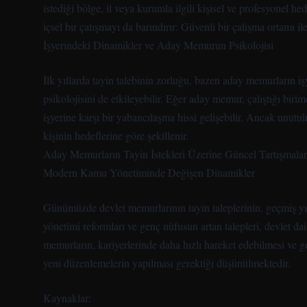
istediği bölge, il veya kurumla ilgili kişisel ve profesyonel 
içsel bir çatışmayı da barındırır: Güvenli bir çalışma ortamı i
İşyerindeki Dinamikler ve Aday Memurun Psikolojisi
İlk yıllarda tayin talebinin zorluğu, bazen aday memurların iş
psikolojisini de etkileyebilir. Eğer aday memur, çalıştığı bi
işyerine karşı bir yabancılaşma hissi gelişebilir. Ancak unutu
kişinin hedeflerine göre şekillenir.
Aday Memurların Tayin İstekleri Üzerine Güncel Tartışmalar
Modern Kamu Yönetiminde Değişen Dinamikler
Günümüzde devlet memurlarının tayin taleplerinin, geçmiş yıl
yönetimi reformları ve genç nüfusun artan talepleri, devlet d
memurların, kariyerlerinde daha hızlı hareket edebilmesi ve gel
yeni düzenlemelerin yapılması gerektiği düşünülmektedir.
Kaynaklar: