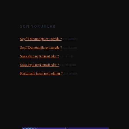
SON YORUMLAR
Seyfi Dursunoğlu evi nerede ?
için
admin
Seyfi Dursunoğlu evi nerede ?
için
Samur
Saka kuşu neyi temsil eder ?
için
admin
Saka kuşu neyi temsil eder ?
için
Meltem
Karizmatik insan nasıl olunur ?
için
admin