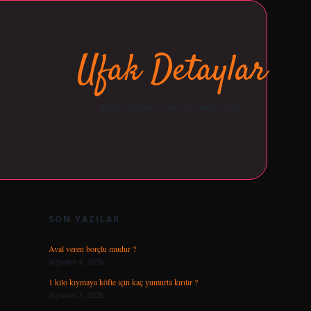
Ufak Detaylar
Küçük bilgilerin büyük fark yarattığı yazılar.
SIDEBAR
opera bet g
SON YAZILAR
Aval veren borçlu mudur ?
Ağustos 4, 2026
1 kilo kıymaya köfte için kaç yumurta kırılır ?
Ağustos 3, 2026