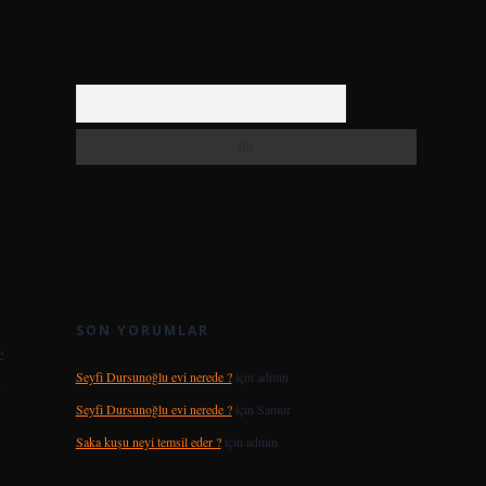
Arama
SON YORUMLAR
e
Seyfi Dursunoğlu evi nerede ?
için
admin
a
Seyfi Dursunoğlu evi nerede ?
için
Samur
Saka kuşu neyi temsil eder ?
için
admin