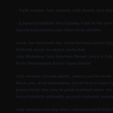
– Sağlık sorunları: Aday memurun sağlık durumu, tayin talepl
– İç hizmet gereklilikleri: Bazı kurumlar, belirli bir süre gör
deneyim kazandığından emin olmayı tercih edebilirler.
Ancak, bazı durumlarda aday memur da kurum içindeki değerle
bürokratik süreçler bu talepleri sınırlayabilir.
Aday Memurların Tayin İsteyebilme İhtimali: Sosyal ve Psiko
Devlet Memurluğunda Kariyer Yapma İstekleri
Aday memurlar için tayin talepleri, yalnızca yasal bir mesele d
Birçok genç, devlet memurluğunu, güvenli bir iş ve kariyer fı
potansiyellerini daha geniş bir şekilde keşfetmek isterler. Anc
bireysel tercihlerle şekillendiği gerçeğiyle yüzleşmek zorunda
Aday memurun tayin talep etmesi, onun kariyerindeki belirli 