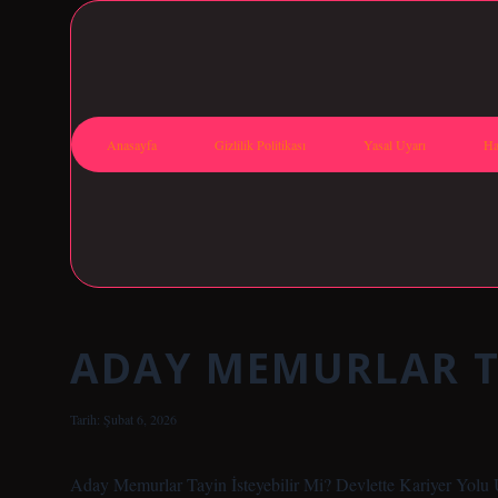
Anasayfa
Gizlilik Politikası
Yasal Uyarı
Ha
ADAY MEMURLAR TA
Tarih: Şubat 6, 2026
Aday Memurlar Tayin İsteyebilir Mi? Devlette Kariyer Yolu