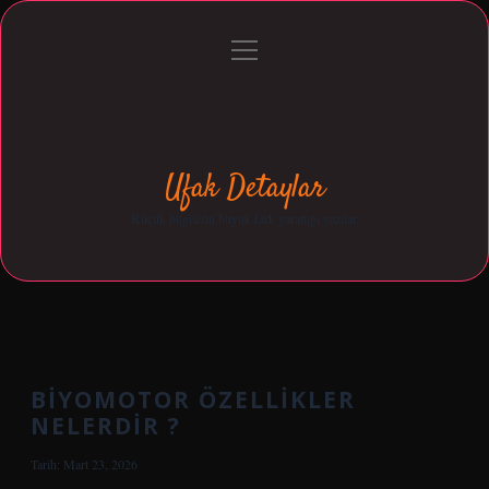
menüyü
Anasayfa
Gizlilik Politikası
Yasal Uyarı
aç
Hakkımızda
Ufak Detaylar
Küçük bilgilerin büyük fark yarattığı yazılar.
BIYOMOTOR ÖZELLIKLER
NELERDIR ?
Tarih: Mart 23, 2026