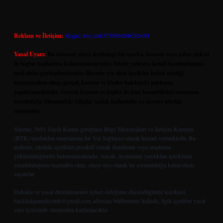
Reklam ve İletişim:
Skype: live:.cid.575569c608265c69
Yasal Uyarı:
Bu internet sitesi, herhangi bir marka, kurum veya şahıs şirketi
ile hiçbir bağlantısı bulunmamaktadır. Sitede yalnızca kendi hazırladığımız
makaleler paylaşılmaktadır. Burada yer alan içerikler haber niteliği
taşımamakta olup, gerçek kurum ve kişiler hakkında paylaşım
yapılmamaktadır. Gerçek kurum ve kişiler ile isim benzerlikleri tamamen
tesadüfidir. Sitemizdeki bilgiler taslak halindedir ve tavsiye niteliği
taşımazlar.
Sitemiz, 5651 Sayılı Kanun gereğince Bilgi Teknolojileri ve İletişim Kurumu
(BTK) tarafından onaylanmış bir Yer Sağlayıcı olarak hizmet vermektedir. Bu
nedenle, sitedeki içerikleri proaktif olarak denetleme veya araştırma
yükümlülüğümüz bulunmamaktadır. Ancak, üyelerimiz yazdıkları içeriklerin
sorumluluğunu taşımakta olup, siteye üye olarak bu sorumluluğu kabul etmiş
sayılırlar.
Hukuka ve yasal düzenlemelere aykırı olduğunu düşündüğünüz içerikleri,
backlinkpanelicomtr@gmail.com
adresine bildirmeniz halinde, ilgili içerikler yasal
süre içerisinde sitemizden kaldırılacaktır.