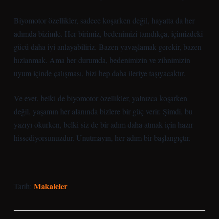
Biyomotor özellikler, sadece koşarken değil, hayatta da her
adımda bizimle. Her birimiz, bedenimizi tanıdıkça, içimizdeki
gücü daha iyi anlayabiliriz. Bazen yavaşlamak gerekir, bazen
hızlanmak. Ama her durumda, bedenimizin ve zihnimizin
uyum içinde çalışması, bizi hep daha ileriye taşıyacaktır.
Ve evet, belki de biyomotor özellikler, yalnızca koşarken
değil, yaşamın her alanında bizlere bir güç verir. Şimdi, bu
yazıyı okurken, belki siz de bir adım daha atmak için hazır
hissediyorsunuzdur. Unutmayın, her adım bir başlangıçtır.
Makaleler
Tarih: