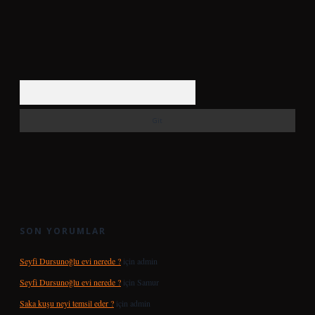
Arama
SON YORUMLAR
Seyfi Dursunoğlu evi nerede ?
için
admin
Seyfi Dursunoğlu evi nerede ?
için
Samur
Saka kuşu neyi temsil eder ?
için
admin