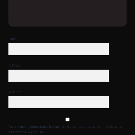
İsim*
E-Posta*
Web Sitesi
Daha sonraki yorumlarımda kullanılması için adım, e-posta adresim ve site adresim
bu tarayıcıya kaydedilsin.