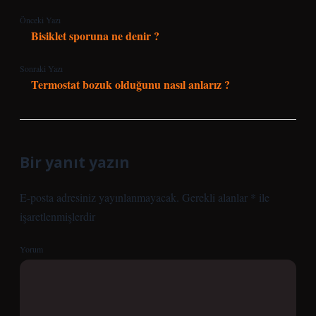
Önceki Yazı
Bisiklet sporuna ne denir ?
Sonraki Yazı
Termostat bozuk olduğunu nasıl anlarız ?
Bir yanıt yazın
E-posta adresiniz yayınlanmayacak.
Gerekli alanlar
*
ile
işaretlenmişlerdir
Yorum