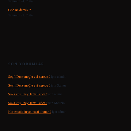
Temmuz 24, 2026
Göb ne demek ?
Temmuz 22, 2026
SON YORUMLAR
Seyfi Dursunoğlu evi nerede ?
için
admin
Seyfi Dursunoğlu evi nerede ?
için
Samur
Saka kuşu neyi temsil eder ?
için
admin
Saka kuşu neyi temsil eder ?
için
Meltem
Karizmatik insan nasıl olunur ?
için
admin