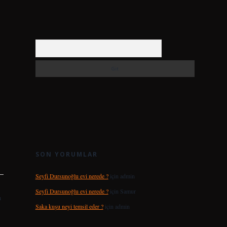
Arama
SON YORUMLAR
Seyfi Dursunoğlu evi nerede ?
için
admin
Seyfi Dursunoğlu evi nerede ?
için
Samur
ı
Saka kuşu neyi temsil eder ?
için
admin