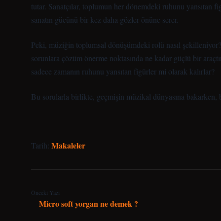
tutar. Sanatçılar, toplumun her dönemdeki ruhunu yansıtan f
sanatın gücünü bir kez daha gözler önüne serer.
Peki, müziğin toplumsal dönüşümdeki rolü nasıl şekilleniyor?
sorunlara çözüm önerme noktasında ne kadar güçlü bir araçtır
sadece zamanın ruhunu yansıtan figürler mi olarak kalırlar?
Bu sorularla birlikte, geçmişin müzikal dünyasına bakarken, 
Makaleler
Tarih:
Önceki Yazı
Micro soft yorgan ne demek ?