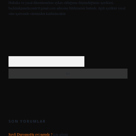
Hukuka ve yasal düzenlemelere aykırı olduğunu düşündüğünüz içerikleri,
backlinkpanelicomtr@gmail.com
adresine bildirmeniz halinde, ilgili içerikler yasal
süre içerisinde sitemizden kaldırılacaktır.
Arama
SON YORUMLAR
Seyfi Dursunoğlu evi nerede ?
için
admin