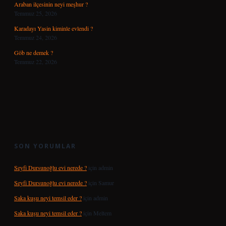
Araban ilçesinin neyi meşhur ?
Temmuz 25, 2026
Karadayı Yasin kiminle evlendi ?
Temmuz 24, 2026
Göb ne demek ?
Temmuz 22, 2026
SON YORUMLAR
Seyfi Dursunoğlu evi nerede ?
için
admin
Seyfi Dursunoğlu evi nerede ?
için
Samur
Saka kuşu neyi temsil eder ?
için
admin
Saka kuşu neyi temsil eder ?
için
Meltem