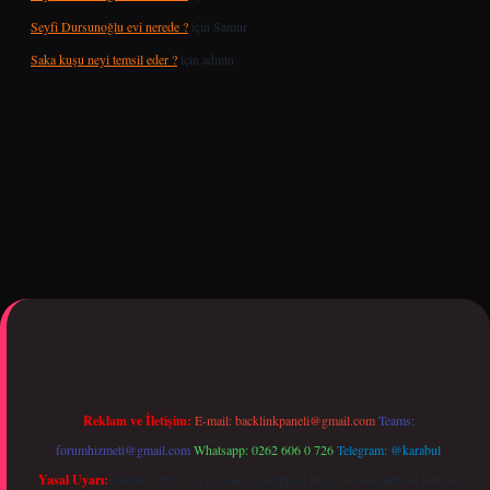
Seyfi Dursunoğlu evi nerede ?
için
Samur
Saka kuşu neyi temsil eder ?
için
admin
opera bet giriş
tulipbetgiris.org
Reklam ve İletişim:
E-mail:
backlinkpaneli@gmail.com
Teams:
forumhizmeti@gmail.com
Whatsapp: 0262 606 0 726
Telegram: @karabul
Yasal Uyarı:
Sitemiz, 5651 Sayılı Kanun gereğince Bilgi Teknolojileri ve İletişim