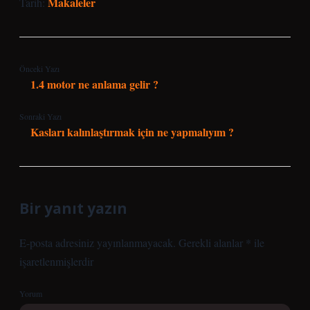
Makaleler
Tarih:
Önceki Yazı
1.4 motor ne anlama gelir ?
Sonraki Yazı
Kasları kalınlaştırmak için ne yapmalıyım ?
Bir yanıt yazın
E-posta adresiniz yayınlanmayacak.
Gerekli alanlar
*
ile
işaretlenmişlerdir
Yorum