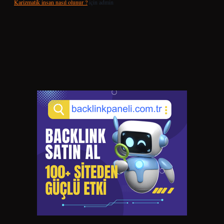
Karizmatik insan nasıl olunur ?
için
admin