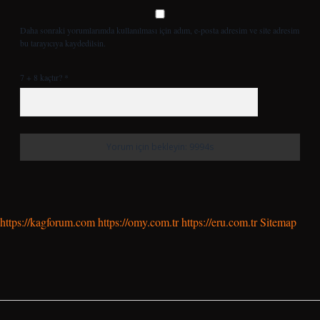
Daha sonraki yorumlarımda kullanılması için adım, e-posta adresim ve site adresim
bu tarayıcıya kaydedilsin.
7 + 8 kaçtır?
*
https://kagforum.com
https://omy.com.tr
https://eru.com.tr
Sitemap