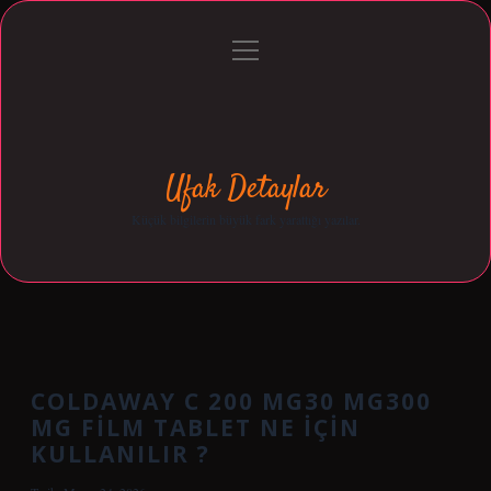
menüyü
Anasayfa
Gizlilik Politikası
Yasal Uyarı
aç
Hakkımızda
Ufak Detaylar
Küçük bilgilerin büyük fark yarattığı yazılar.
COLDAWAY C 200 MG30 MG300
MG FILM TABLET NE IÇIN
KULLANILIR ?