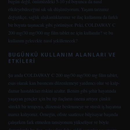
bugün değil, önümüzdeki 5-10 yıl boyunca da nasıl
etkileyebileceğini sık sık düşünüyorum. Yaşam tarzımız
değiştikçe, sağlık alışkanlıklarımız ve ilaç kullanımı da farklı
bir boyuta taşınacak gibi görünüyor. Peki, COLDAWAY C
200 mg/30 mg/300 mg film tablet ne için kullanılır? ve bu
kullanım gelecekte nasıl şekillenecek?
BUGÜNKÜ KULLANIM ALANLARI VE
ETKILERI
Şu anda COLDAWAY C 200 mg/30 mg/300 mg film tablet,
esas olarak kan basıncını düzenlemeye yardımcı olur ve kalp-
damar hastalıkları riskini azaltır. Benim gibi şehir hayatında
yaşayan gençler için bu tip ilaçların önemi artıyor çünkü
sürekli bir tempoya, düzensiz beslenmeye ve stresli iş hayatına
maruz kalıyoruz. Örneğin, ofiste saatlerce bilgisayar başında
çalışırken fark etmeden tansiyonum yükseliyor ve böyle
durumlarda bu ilaç, gelecekte daha ciddi sorunlar yaşamamı