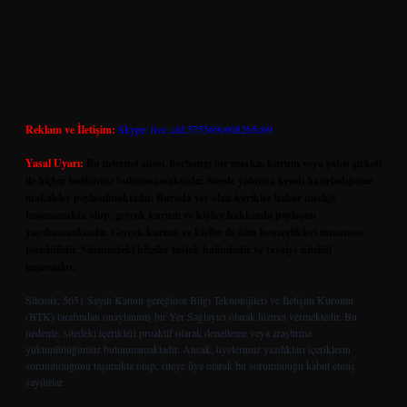
Reklam ve İletişim:
Skype: live:.cid.575569c608265c69
Yasal Uyarı:
Bu internet sitesi, herhangi bir marka, kurum veya şahıs şirketi
ile hiçbir bağlantısı bulunmamaktadır. Sitede yalnızca kendi hazırladığımız
makaleler paylaşılmaktadır. Burada yer alan içerikler haber niteliği
taşımamakta olup, gerçek kurum ve kişiler hakkında paylaşım
yapılmamaktadır. Gerçek kurum ve kişiler ile isim benzerlikleri tamamen
tesadüfidir. Sitemizdeki bilgiler taslak halindedir ve tavsiye niteliği
taşımazlar.
Sitemiz, 5651 Sayılı Kanun gereğince Bilgi Teknolojileri ve İletişim Kurumu
(BTK) tarafından onaylanmış bir Yer Sağlayıcı olarak hizmet vermektedir. Bu
nedenle, sitedeki içerikleri proaktif olarak denetleme veya araştırma
yükümlülüğümüz bulunmamaktadır. Ancak, üyelerimiz yazdıkları içeriklerin
sorumluluğunu taşımakta olup, siteye üye olarak bu sorumluluğu kabul etmiş
sayılırlar.