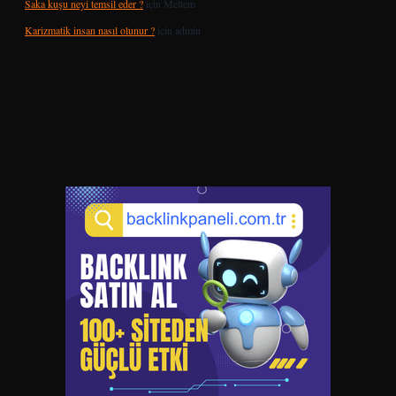
Saka kuşu neyi temsil eder ?
için
Meltem
Karizmatik insan nasıl olunur ?
için
admin