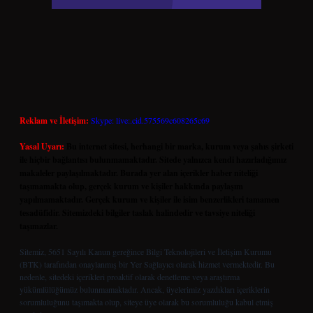
Reklam ve İletişim:
Skype: live:.cid.575569c608265c69
Yasal Uyarı:
Bu internet sitesi, herhangi bir marka, kurum veya şahıs şirketi
ile hiçbir bağlantısı bulunmamaktadır. Sitede yalnızca kendi hazırladığımız
makaleler paylaşılmaktadır. Burada yer alan içerikler haber niteliği
taşımamakta olup, gerçek kurum ve kişiler hakkında paylaşım
yapılmamaktadır. Gerçek kurum ve kişiler ile isim benzerlikleri tamamen
tesadüfidir. Sitemizdeki bilgiler taslak halindedir ve tavsiye niteliği
taşımazlar.
Sitemiz, 5651 Sayılı Kanun gereğince Bilgi Teknolojileri ve İletişim Kurumu
(BTK) tarafından onaylanmış bir Yer Sağlayıcı olarak hizmet vermektedir. Bu
nedenle, sitedeki içerikleri proaktif olarak denetleme veya araştırma
yükümlülüğümüz bulunmamaktadır. Ancak, üyelerimiz yazdıkları içeriklerin
sorumluluğunu taşımakta olup, siteye üye olarak bu sorumluluğu kabul etmiş