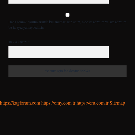
Daha sonraki yorumlarımda kullanılması için adım, e-posta adresim ve site adresim
bu tarayıcıya kaydedilsin.
10 - 4 kaçtır?
*
https://kagforum.com
https://omy.com.tr
https://eru.com.tr
Sitemap