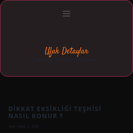
menüyü
Anasayfa
Gizlilik Politikası
Yasal Uyarı
aç
Hakkımızda
Ufak Detaylar
Küçük bilgilerin büyük fark yarattığı yazılar.
DIKKAT EKSIKLIĞI TEŞHISI
NASIL KONUR ?
Tarih: Şubat 11, 2026