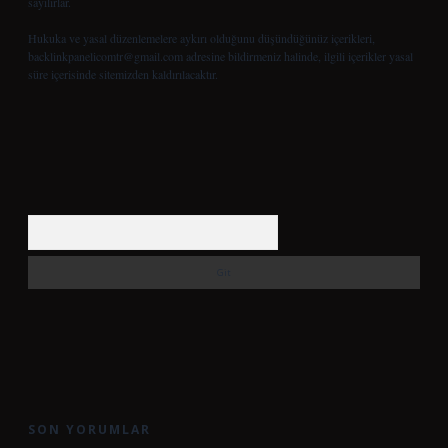
sayılırlar.
Hukuka ve yasal düzenlemelere aykırı olduğunu düşündüğünüz içerikleri,
backlinkpanelicomtr@gmail.com
adresine bildirmeniz halinde, ilgili içerikler yasal
süre içerisinde sitemizden kaldırılacaktır.
Arama
SON YORUMLAR