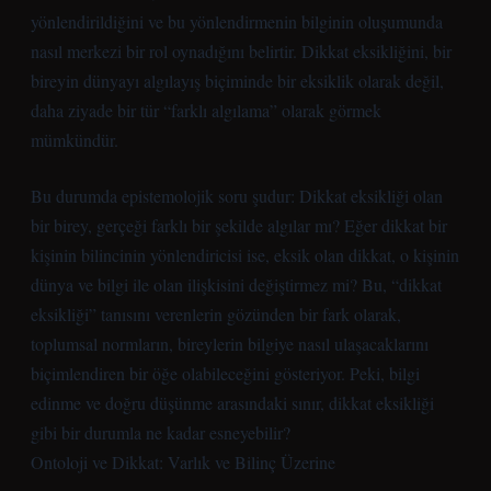
yönlendirildiğini ve bu yönlendirmenin bilginin oluşumunda
nasıl merkezi bir rol oynadığını belirtir. Dikkat eksikliğini, bir
bireyin dünyayı algılayış biçiminde bir eksiklik olarak değil,
daha ziyade bir tür “farklı algılama” olarak görmek
mümkündür.
Bu durumda epistemolojik soru şudur: Dikkat eksikliği olan
bir birey, gerçeği farklı bir şekilde algılar mı? Eğer dikkat bir
kişinin bilincinin yönlendiricisi ise, eksik olan dikkat, o kişinin
dünya ve bilgi ile olan ilişkisini değiştirmez mi? Bu, “dikkat
eksikliği” tanısını verenlerin gözünden bir fark olarak,
toplumsal normların, bireylerin bilgiye nasıl ulaşacaklarını
biçimlendiren bir öğe olabileceğini gösteriyor. Peki, bilgi
edinme ve doğru düşünme arasındaki sınır, dikkat eksikliği
gibi bir durumla ne kadar esneyebilir?
Ontoloji ve Dikkat: Varlık ve Bilinç Üzerine