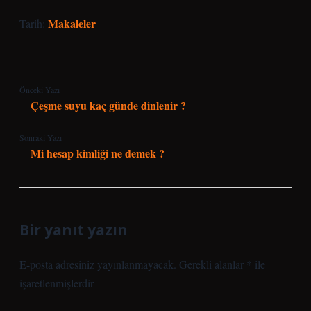
Makaleler
Tarih:
Önceki Yazı
Çeşme suyu kaç günde dinlenir ?
Sonraki Yazı
Mi hesap kimliği ne demek ?
Bir yanıt yazın
E-posta adresiniz yayınlanmayacak.
Gerekli alanlar
*
ile
işaretlenmişlerdir