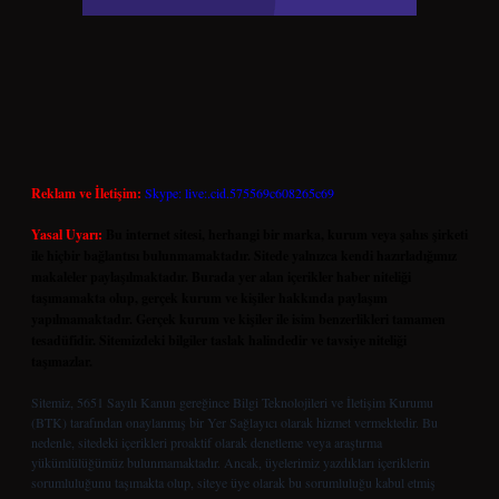
Reklam ve İletişim:
Skype: live:.cid.575569c608265c69
Yasal Uyarı:
Bu internet sitesi, herhangi bir marka, kurum veya şahıs şirketi
ile hiçbir bağlantısı bulunmamaktadır. Sitede yalnızca kendi hazırladığımız
makaleler paylaşılmaktadır. Burada yer alan içerikler haber niteliği
taşımamakta olup, gerçek kurum ve kişiler hakkında paylaşım
yapılmamaktadır. Gerçek kurum ve kişiler ile isim benzerlikleri tamamen
tesadüfidir. Sitemizdeki bilgiler taslak halindedir ve tavsiye niteliği
taşımazlar.
Sitemiz, 5651 Sayılı Kanun gereğince Bilgi Teknolojileri ve İletişim Kurumu
(BTK) tarafından onaylanmış bir Yer Sağlayıcı olarak hizmet vermektedir. Bu
nedenle, sitedeki içerikleri proaktif olarak denetleme veya araştırma
yükümlülüğümüz bulunmamaktadır. Ancak, üyelerimiz yazdıkları içeriklerin
sorumluluğunu taşımakta olup, siteye üye olarak bu sorumluluğu kabul etmiş