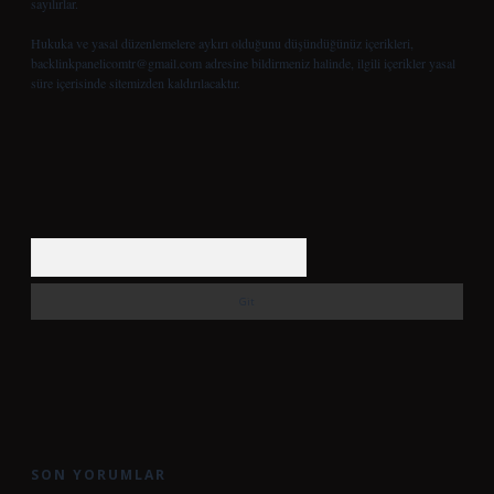
sayılırlar.
Hukuka ve yasal düzenlemelere aykırı olduğunu düşündüğünüz içerikleri,
backlinkpanelicomtr@gmail.com
adresine bildirmeniz halinde, ilgili içerikler yasal
süre içerisinde sitemizden kaldırılacaktır.
Arama
SON YORUMLAR