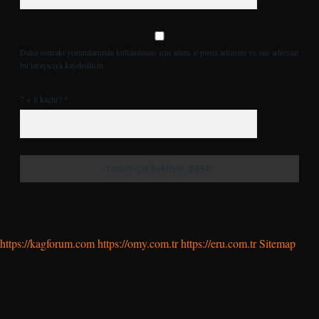
Daha sonraki yorumlarımda kullanılması için adım, e-posta adresim ve site adresim
bu tarayıcıya kaydedilsin.
7 + 8 kaçtır?
*
https://kagforum.com
https://omy.com.tr
https://eru.com.tr
Sitemap