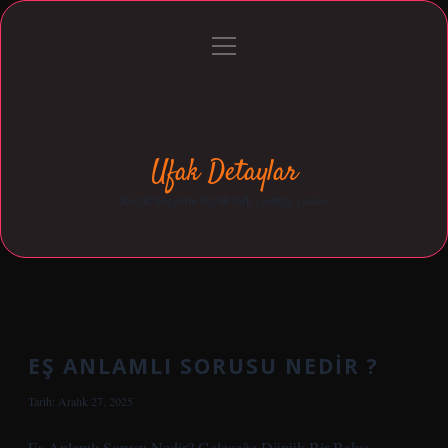
menüyü
Anasayfa
Gizlilik Politikası
Yasal Uyarı
aç
Hakkımızda
Ufak Detaylar
Küçük bilgilerin büyük fark yarattığı yazılar.
EŞ ANLAMLI SORUSU NEDIR ?
Tarih: Aralık 27, 2025
Eş Anlamlı Sorusu Nedir? Geleceğe Dönük Bir Bakış