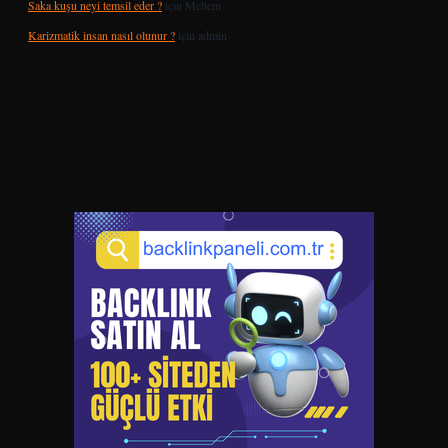
Saka kuşu neyi temsil eder ?
için
Meltem
Karizmatik insan nasıl olunur ?
için
admin