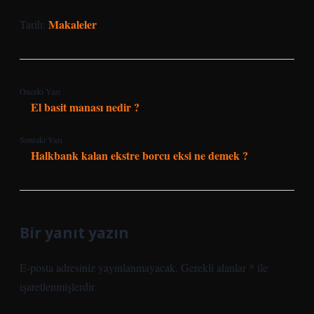
Makaleler
Tarih:
Önceki Yazı
El basit manası nedir ?
Sonraki Yazı
Halkbank kalan ekstre borcu eksi ne demek ?
Bir yanıt yazın
E-posta adresiniz yayınlanmayacak.
Gerekli alanlar
*
ile
işaretlenmişlerdir