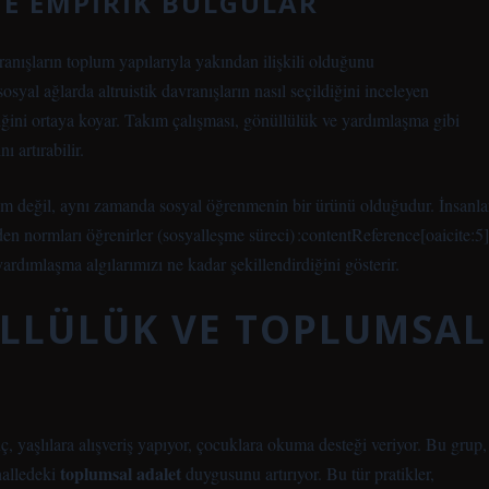
E EMPIRIK BULGULAR
vranışların toplum yapılarıyla yakından ilişkili olduğunu
syal ağlarda altruistik davranışların nasıl seçildiğini inceleyen
diğini ortaya koyar. Takım çalışması, gönüllülük ve yardımlaşma gibi
ı artırabilir.
ilim değil, aynı zamanda sosyal öğrenmenin bir ürünü olduğudur. İnsanla
n normları öğrenirler (sosyalleşme süreci) :contentReference[oaicite:5]
rdımlaşma algılarımızı ne kadar şekillendirdiğini gösterir.
LLÜLÜK VE TOPLUMSAL
, yaşlılara alışveriş yapıyor, çocuklara okuma desteği veriyor. Bu grup,
toplumsal adalet
halledeki
duygusunu artırıyor. Bu tür pratikler,