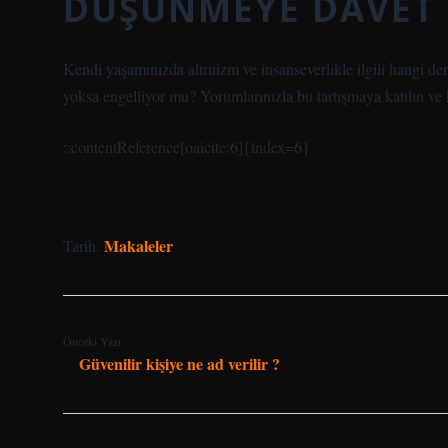
DÜŞÜNMEYE DAVET
Kendi yaşamınızda altruizm ve insanseverlikle ilgili hangi d
yoksa engelliyor mu? Yorumlarınızla bu tartışmaya katılın ve 
::contentReference[oaicite:6]{index=6}
Makaleler
Tarih:
Önceki Yazı
Güvenilir kişiye ne ad verilir ?