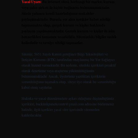
Yasal Uyarı:
Bu internet sitesi, herhangi bir marka, kurum
veya şahıs şirketi ile hiçbir bağlantısı bulunmamaktadır.
Sitede yalnızca kendi hazırladığımız makaleler
paylaşılmaktadır. Burada yer alan içerikler haber niteliği
taşımamakta olup, gerçek kurum ve kişiler hakkında
paylaşım yapılmamaktadır. Gerçek kurum ve kişiler ile isim
benzerlikleri tamamen tesadüfidir. Sitemizdeki bilgiler taslak
halindedir ve tavsiye niteliği taşımazlar.
Sitemiz, 5651 Sayılı Kanun gereğince Bilgi Teknolojileri ve
İletişim Kurumu (BTK) tarafından onaylanmış bir Yer Sağlayıcı
olarak hizmet vermektedir. Bu nedenle, sitedeki içerikleri proaktif
olarak denetleme veya araştırma yükümlülüğümüz
bulunmamaktadır. Ancak, üyelerimiz yazdıkları içeriklerin
sorumluluğunu taşımakta olup, siteye üye olarak bu sorumluluğu
kabul etmiş sayılırlar.
Hukuka ve yasal düzenlemelere aykırı olduğunu düşündüğünüz
içerikleri,
backlinkpanelicomtr@gmail.com
adresine bildirmeniz
halinde, ilgili içerikler yasal süre içerisinde sitemizden
kaldırılacaktır.