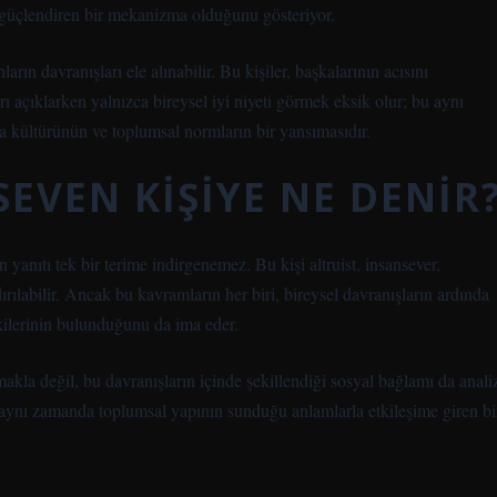
 güçlendiren bir mekanizma olduğunu gösteriyor.
arın davranışları ele alınabilir. Bu kişiler, başkalarının acısını
rı açıklarken yalnızca bireysel iyi niyeti görmek eksik olur; bu aynı
 kültürünün ve toplumsal normların bir yansımasıdır.
SEVEN KIŞIYE NE DENIR
yanıtı tek bir terime indirgenemez. Bu kişi altruist, insansever,
ırılabilir. Ancak bu kavramların her biri, bireysel davranışların ardında
işkilerinin bulunduğunu da ima eder.
kla değil, bu davranışların içinde şekillendiği sosyal bağlamı da anali
ir; aynı zamanda toplumsal yapının sunduğu anlamlarla etkileşime giren bi