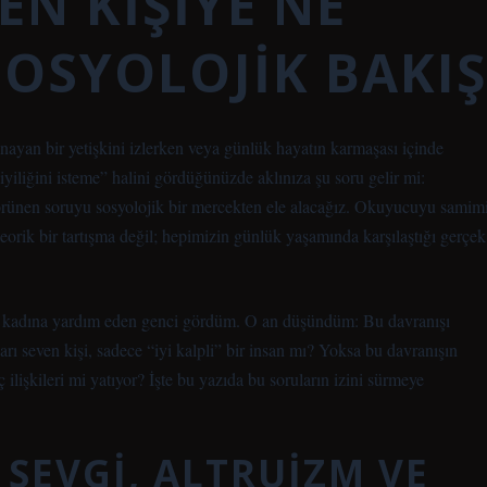
EN KIŞIYE NE
SOSYOLOJIK BAKIŞ
nayan bir yetişkini izlerken veya günlük hayatın karmaşası içinde
iyiliğini isteme” halini gördüğünüzde aklınıza şu soru gelir mi:
örünen soruyu sosyolojik bir mercekten ele alacağız. Okuyucuyu samim
orik bir tartışma değil; hepimizin günlük yaşamında karşılaştığı gerçek
ir kadına yardım eden genci gördüm. O an düşündüm: Bu davranışı
arı seven kişi, sadece “iyi kalpli” bir insan mı? Yoksa bu davranışın
 ilişkileri mi yatıyor? İşte bu yazıda bu soruların izini sürmeye
SEVGI, ALTRUIZM VE