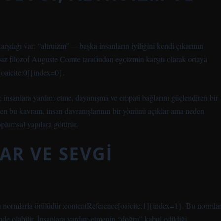
karşılığı var: “altruizm” — başka insanların iyiliğini kendi çıkarının
sız filozof Auguste Comte tarafından egoizmin karşıtı olarak ortaya
e[oaicite:0]{index=0}.
r; insanlara yardım etme, dayanışma ve empati bağlarını güçlendiren bir
enen bu kavram, insan davranışlarının bir yönünü açıklar ama neden
oplumsal yapılara götürür.
R VE SEVGI
en normlarla örülüdür :contentReference[oaicite:1]{index=1}. Bu normlar
inde olabilir. İnsanlara yardım etmenin “doğru” kabul edildiği