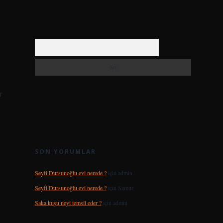
Arama
r
SON YORUMLAR
Seyfi Dursunoğlu evi nerede ?
için
admin
Seyfi Dursunoğlu evi nerede ?
için
Samur
Saka kuşu neyi temsil eder ?
için
admin