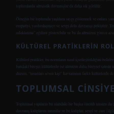
toplumlarda altruistik davranışlar da daha sık görülür.
Örneğin bir toplumda yaşlılara saygı göstermek ve onlara yar
empatiyi, yardımlaşmayı ve sevgi dolu davranışı pekiştirir. T
odaklanma” eğilimi gösterebilir ve bu da altruizmi görece azalt
KÜLTÜREL PRATIKLERIN RO
Kültürel pratikler, bu normların nasıl içselleştirildiğini belirl
batıdaki bireyci kültürlerde ise altruizm daha bireysel tatmin
durum, “insanları seven kişi” kavramının farklı kültürlerde değ
TOPLUMSAL CINSIYE
Toplumsal yapıların bu alandaki bir başka önemli unsuru da cin
davranış kalıplarını tanımlar ve bu kalıplar, sevgi ve care (ilg