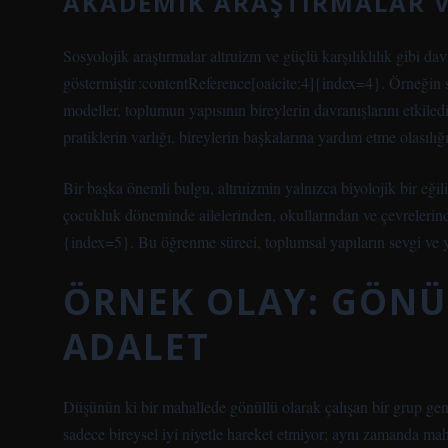
AKADEMIK ARAŞTIRMALAR V
Sosyolojik araştırmalar altruizm ve güçlü karşılıklılık gibi da
göstermiştir :contentReference[oaicite:4]{index=4}. Örneğin so
modeller, toplumun yapısının bireylerin davranışlarını etkile
pratiklerin varlığı, bireylerin başkalarına yardım etme olasılığın
Bir başka önemli bulgu, altruizmin yalnızca biyolojik bir eğ
çocukluk döneminde ailelerinden, okullarından ve çevrelerinde
{index=5}. Bu öğrenme süreci, toplumsal yapıların sevgi ve ya
ÖRNEK OLAY: GÖNÜ
ADALET
Düşünün ki bir mahallede gönüllü olarak çalışan bir grup genç
sadece bireysel iyi niyetle hareket etmiyor; aynı zamanda ma