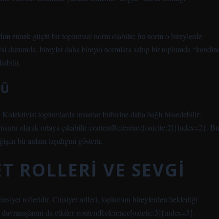
dım etmek güçlü bir toplumsal norm olabilir; bu norm o bireylerde
ersi durumda, bireyler daha bireyci normlara sahip bir toplumda “kendin
abilir.
LÜ
er. Kolektivist toplumlarda insanlar birbirine daha bağlı hissedebilir;
 unsuru olarak ortaya çıkabilir :contentReference[oaicite:2]{index=2}. B
işen bir anlam taşıdığını gösterir.
T ROLLERI VE SEVGI
siyet rolleridir. Cinsiyet rolleri, toplumun bireylerden beklediği
i) davranışlarını da etkiler :contentReference[oaicite:3]{index=3}.