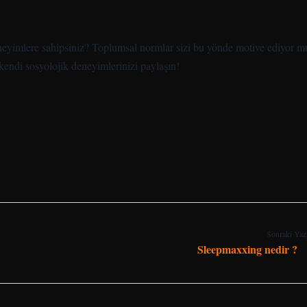
eneyimlere sahipsiniz? Toplumsal normlar sizi bu yönde motive ediyor m
kendi sosyolojik deneyimlerinizi paylaşın!
Sonraki Yaz
Sleepmaxxing nedir ?