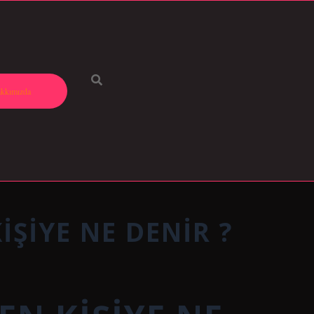
kkımızda
IŞIYE NE DENIR ?