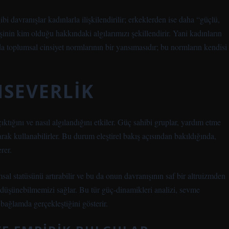
davranışlar kadınlarla ilişkilendirilir; erkeklerden ise daha “güçlü,
işinin kim olduğu hakkındaki algılarımızı şekillendirir. Yani kadınların
nda toplumsal cinsiyet normlarının bir yansımasıdır; bu normların kendisi
NSEVERLIK
çıktığını ve nasıl algılandığını etkiler. Güç sahibi gruplar, yardım etme
arak kullanabilirler. Bu durum eleştirel bakış açısından bakıldığında,
rer.
al statüsünü artırabilir ve bu da onun davranışının saf bir altruizmden
 düşünebilmemizi sağlar. Bu tür güç-dinamikleri analizi, sevme
 bağlamda gerçekleştiğini gösterir.