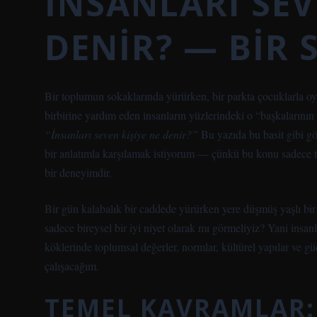
İNSANLARI SEV
DENIR? — BIR 
Bir toplumun sokaklarında yürürken, bir parkta çocuklarla oy
birbirine yardım eden insanların yüzlerindeki o “başkalarının 
“İnsanları seven kişiye ne denir?”
Bu yazıda bu basit gibi g
bir anlatımla karşılamak istiyorum — çünkü bu konu sadece te
bir deneyimdir.
Bir gün kalabalık bir caddede yürürken yere düşmüş yaşlı b
sadece bireysel bir iyi niyet olarak mı görmeliyiz? Yani insanl
köklerinde toplumsal değerler, normlar, kültürel yapılar ve güç
çalışacağım.
TEMEL KAVRAMLAR: 