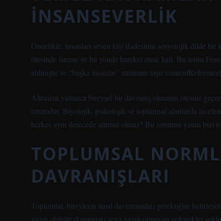
İNSANSEVERLIK
Öncelikle, insanları seven kişi ifadesinin sosyolojik dilde bir 
ötesinde isteme ve bu yönde hareket etme hali. Bu terim Fran
atılmıştır ve “başka insanlar” anlamını taşır :contentReferenc
Altruizm yalnızca bireysel bir davranış olmanın ötesine geçe
tutumdur. Biyolojik, psikolojik ve toplumsal alanlarda incel
herkes aynı derecede altruist olmaz? Bu sorunun yanıtı bizi t
TOPLUMSAL NORMLA
DAVRANIŞLARI
Toplumlar, bireylerin nasıl davranmaları gerektiğini belirley
yazılı olabilir (kanunlar) veya yazılı olmayan gelenekler şekl