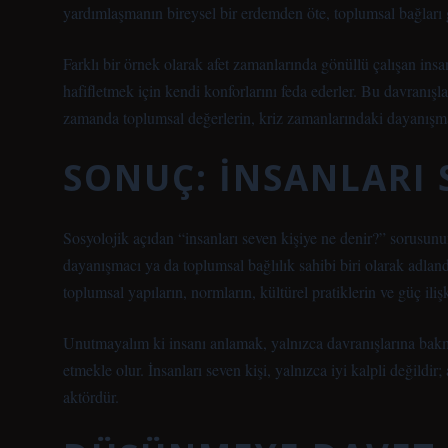
yardımlaşmanın bireysel bir erdemden öte, toplumsal bağları
Farklı bir örnek olarak afet zamanlarında gönüllü çalışan insanl
hafifletmek için kendi konforlarını feda ederler. Bu davranışla
zamanda toplumsal değerlerin, kriz zamanlarındaki dayanışma
SONUÇ: İNSANLARI 
Sosyolojik açıdan “insanları seven kişiye ne denir?” sorusunun 
dayanışmacı ya da toplumsal bağlılık sahibi biri olarak adland
toplumsal yapıların, normların, kültürel pratiklerin ve güç il
Unutmayalım ki insanı anlamak, yalnızca davranışlarına bakma
etmekle olur. İnsanları seven kişi, yalnızca iyi kalpli değild
aktördür.