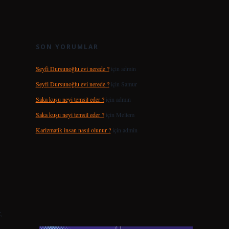
SON YORUMLAR
Seyfi Dursunoğlu evi nerede ?
için
admin
Seyfi Dursunoğlu evi nerede ?
için
Samur
Saka kuşu neyi temsil eder ?
için
admin
Saka kuşu neyi temsil eder ?
için
Meltem
Karizmatik insan nasıl olunur ?
için
admin
,