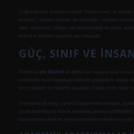
Çoğu toplumda geleneksel olarak “bakım verme” ve empati gibi 
bağımsız” olmaları beklenir. Bu beklentiler, insanları seven k
daha “insansever” olduğu gibi basitleştirilmiş bir görüş, aslı
tarihsel ve kültürel süreçlerle inşa edilmiştir.
GÜÇ, SINIF VE İNSA
güç ilişkileri
Toplumsal
de altruist davranışların nasıl ortaya 
eylemlerini bazen toplumsal statülerini güçlendiren araçlar ol
sevgi eylemleri ile
eşitsizlik
arasındaki ilişkiyi gözler önüne se
Örneğin büyük bağış yapan bir hayırseverin eylemleri, toplums
ziyade hem bireysel hem de toplumsal çıkarları hedeflediğini
davranışlarının basit bir duygusal tepkinin ötesinde sosyal bir