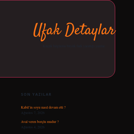
Ufak Detaylar
Küçük bilgilerin büyük fark yarattığı yazılar.
SIDEBAR
opera bet gi
SON YAZILAR
Kabil’in soyu nasıl devam etti ?
Ağustos 7, 2026
Aval veren borçlu mudur ?
Ağustos 4, 2026