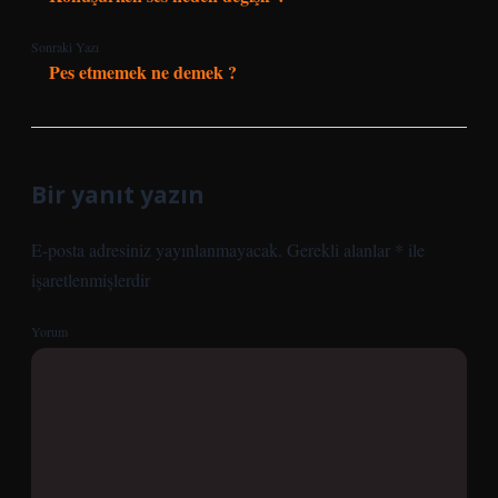
Sonraki Yazı
Pes etmemek ne demek ?
Bir yanıt yazın
E-posta adresiniz yayınlanmayacak.
Gerekli alanlar
*
ile
işaretlenmişlerdir
Yorum