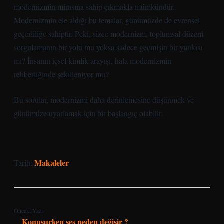
modernizmin mirasına sahip çıkmakla mümkündür.
Modernizmin ele aldığı bu temalar, günümüzde de evrensel
geçerliliğe sahiptir. Peki, sizce modernizm, toplumsal düzeni
sorgulamanın bir yolu mu yoksa sadece geçmişin bir yankısı
mı? İnsanın içsel kimlik arayışı, hala modernizmin
rehberliğinde şekilleniyor mu?
Bu sorular, modernizmi daha derinlemesine düşünmek ve
günümüze uyarlamak için bir başlangıç olabilir.
Makaleler
Tarih:
Önceki Yazı
Konuşurken ses neden değişir ?