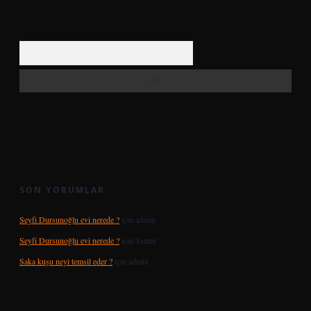
Arama
SON YORUMLAR
Seyfi Dursunoğlu evi nerede ?
için
admin
Seyfi Dursunoğlu evi nerede ?
için
Samur
Saka kuşu neyi temsil eder ?
için
admin