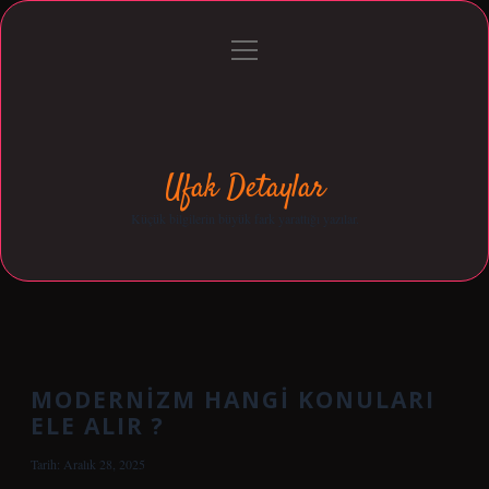
menüyü
Anasayfa
Gizlilik Politikası
Yasal Uyarı
aç
Hakkımızda
Ufak Detaylar
Küçük bilgilerin büyük fark yarattığı yazılar.
MODERNIZM HANGI KONULARI
ELE ALIR ?
Tarih: Aralık 28, 2025