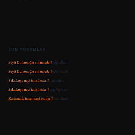
SON YORUMLAR
Seyfi Dursunoğlu evi nerede ?
için
admin
Seyfi Dursunoğlu evi nerede ?
için
Samur
Saka kuşu neyi temsil eder ?
için
admin
Saka kuşu neyi temsil eder ?
için
Meltem
Karizmatik insan nasıl olunur ?
için
admin