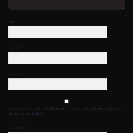
İsim*
E-Posta*
Web Sitesi
Daha sonraki yorumlarımda kullanılması için adım, e-posta adresim ve site adresim
bu tarayıcıya kaydedilsin.
7 + 8 kaçtır?
*