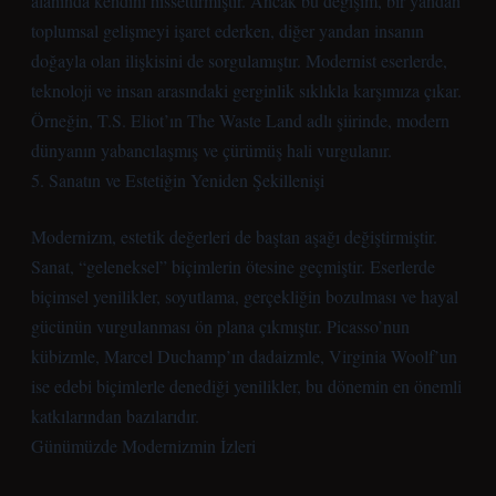
alanında kendini hissettirmiştir. Ancak bu değişim, bir yandan
toplumsal gelişmeyi işaret ederken, diğer yandan insanın
doğayla olan ilişkisini de sorgulamıştır. Modernist eserlerde,
teknoloji ve insan arasındaki gerginlik sıklıkla karşımıza çıkar.
Örneğin, T.S. Eliot’ın The Waste Land adlı şiirinde, modern
dünyanın yabancılaşmış ve çürümüş hali vurgulanır.
5. Sanatın ve Estetiğin Yeniden Şekillenişi
Modernizm, estetik değerleri de baştan aşağı değiştirmiştir.
Sanat, “geleneksel” biçimlerin ötesine geçmiştir. Eserlerde
biçimsel yenilikler, soyutlama, gerçekliğin bozulması ve hayal
gücünün vurgulanması ön plana çıkmıştır. Picasso’nun
kübizmle, Marcel Duchamp’ın dadaizmle, Virginia Woolf’un
ise edebi biçimlerle denediği yenilikler, bu dönemin en önemli
katkılarından bazılarıdır.
Günümüzde Modernizmin İzleri