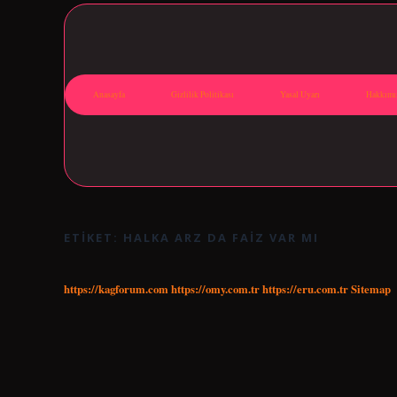
Anasayfa
Gizlilik Politikası
Yasal Uyarı
Hakkımı
ETIKET:
HALKA ARZ DA FAIZ VAR MI
https://kagforum.com
https://omy.com.tr
https://eru.com.tr
Sitemap