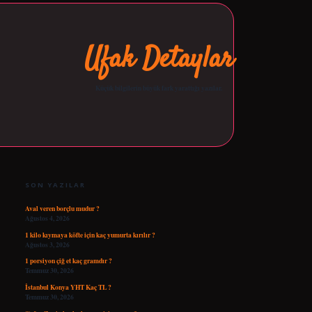
Ufak Detaylar
Küçük bilgilerin büyük fark yarattığı yazılar.
SIDEBAR
opera bet giriş
tulipbetgiris.org
SON YAZILAR
Aval veren borçlu mudur ?
Ağustos 4, 2026
1 kilo kıymaya köfte için kaç yumurta kırılır ?
Ağustos 3, 2026
1 porsiyon çiğ et kaç gramdır ?
Temmuz 30, 2026
İstanbul Konya YHT Kaç TL ?
Temmuz 30, 2026