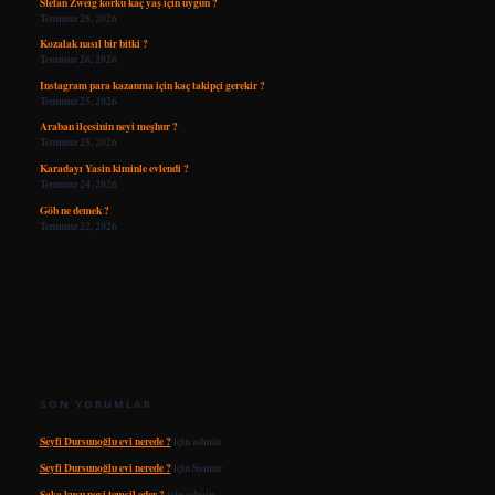
Stefan Zweig korku kaç yaş için uygun ?
Temmuz 28, 2026
Kozalak nasıl bir bitki ?
Temmuz 26, 2026
Instagram para kazanma için kaç takipçi gerekir ?
Temmuz 25, 2026
Araban ilçesinin neyi meşhur ?
Temmuz 25, 2026
Karadayı Yasin kiminle evlendi ?
Temmuz 24, 2026
Göb ne demek ?
Temmuz 22, 2026
SON YORUMLAR
Seyfi Dursunoğlu evi nerede ?
için
admin
Seyfi Dursunoğlu evi nerede ?
için
Samur
Saka kuşu neyi temsil eder ?
için
admin