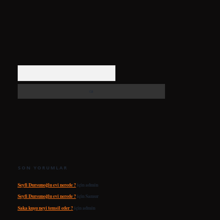
Arama
SON YORUMLAR
Seyfi Dursunoğlu evi nerede ?
için
admin
Seyfi Dursunoğlu evi nerede ?
için
Samur
Saka kuşu neyi temsil eder ?
için
admin