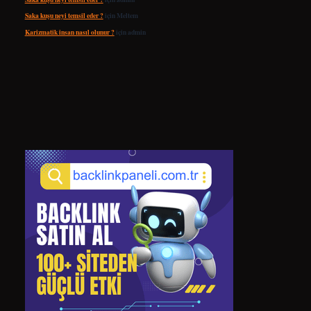
Saka kuşu neyi temsil eder ?
için
Meltem
Karizmatik insan nasıl olunur ?
için
admin