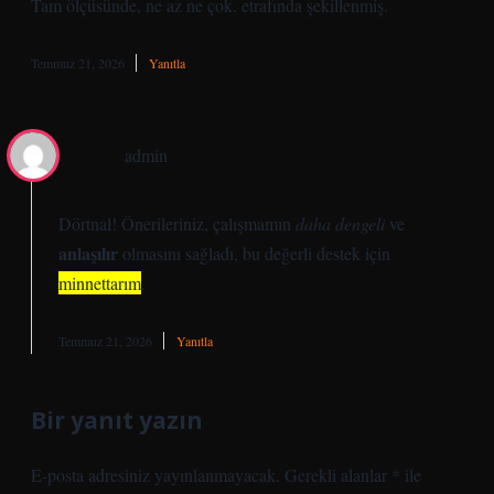
Tam ölçüsünde, ne az ne çok. etrafında şekillenmiş.
Temmuz 21, 2026
Yanıtla
admin
Dörtnal!
Önerileriniz
, çalışmamın
daha dengeli
ve
anlaşılır
olmasını sağladı, bu değerli destek için
minnettarım
.
Temmuz 21, 2026
Yanıtla
Bir yanıt yazın
E-posta adresiniz yayınlanmayacak.
Gerekli alanlar
*
ile