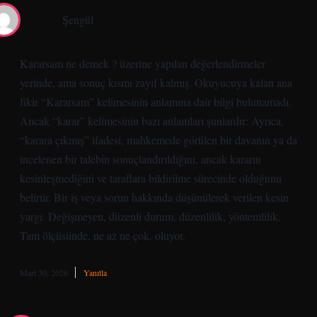
Şengül
Kararsam ne demek ? üzerine yapılan değerlendirmeler
yerinde, ama sonuç kısmı zayıf kalmış. Okuyucuya kalan ana
fikir “Kararsam” kelimesinin anlamına dair bilgi bulunamadı.
Ancak “karar” kelimesinin bazı anlamları şunlardır: Ayrıca,
“karara çıkmış” ifadesi, mahkemede görülen bir davanın ya da
incelenen bir talebin sonuçlandırıldığını, ancak kararın
kesinleşmediğini ve taraflara bildirilme sürecinde olduğunu
belirtir. Bir iş veya sorun hakkında düşünülerek verilen kesin
yargı. Değişmeyen, düzenli durum, düzenlilik, yöntemlilik.
Tam ölçüsünde, ne az ne çok. oluyor.
Mart 30, 2026
Yanıtla