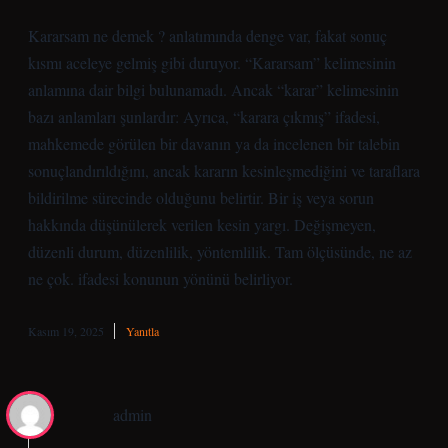
Kararsam ne demek ? anlatımında denge var, fakat sonuç
kısmı aceleye gelmiş gibi duruyor. “Kararsam” kelimesinin
anlamına dair bilgi bulunamadı. Ancak “karar” kelimesinin
bazı anlamları şunlardır: Ayrıca, “karara çıkmış” ifadesi,
mahkemede görülen bir davanın ya da incelenen bir talebin
sonuçlandırıldığını, ancak kararın kesinleşmediğini ve taraflara
bildirilme sürecinde olduğunu belirtir. Bir iş veya sorun
hakkında düşünülerek verilen kesin yargı. Değişmeyen,
düzenli durum, düzenlilik, yöntemlilik. Tam ölçüsünde, ne az
ne çok. ifadesi konunun yönünü belirliyor.
Kasım 19, 2025
Yanıtla
admin