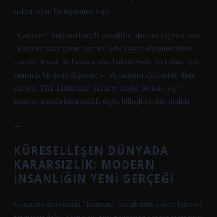
erdem sayan bir toplumsal yapı.
“Kararsam” kelimesi burada genellikle olumsuz çağrışım taşır.
“Kararsız insan güven vermez” gibi yaygın söylemler bunu
yansıtır. Ancak bir başka açıdan bakıldığında, bu kelime aynı
zamanda bir derin düşünme ve olgunlaşma sürecini de ifade
edebilir. Türk kültüründe “iki kere düşün, bir kere yap”
anlayışı, aslında kararsızlıkla değil, bilinçli tercihle ilgilidir.
—
KÜRESELLEŞEN DÜNYADA
KARARSIZLIK: MODERN
İNSANLIĞIN YENI GERÇEĞI
Günümüz dünyasında “kararsam” olmak artık sadece bireysel
bir mesele değil. Teknoloji, bilgi bolluğu ve sonsuz seçenekler