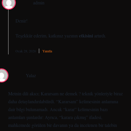
admin
Denir!
etkisini
Teşekkür ederim, katkınız yazının
artırdı.
Ocak 28, 2026
Yanıtla
Yalaz
Metnin dili akıcı; Kararsam ne demek ? teknik yönleriyle biraz
daha detaylandırılabilirdi. “Kararsam” kelimesinin anlamına
dair bilgi bulunamadı. Ancak “karar” kelimesinin bazı
anlamları şunlardır: Ayrıca, “karara çıkmış” ifadesi,
mahkemede görülen bir davanın ya da incelenen bir talebin