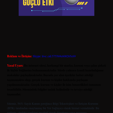
Reklam ve İletişim:
Skype: live:.cid.575569c608265c69
Yasal Uyarı:
Bu internet sitesi, herhangi bir marka, kurum veya şahıs şirketi
ile hiçbir bağlantısı bulunmamaktadır. Sitede yalnızca kendi hazırladığımız
makaleler paylaşılmaktadır. Burada yer alan içerikler haber niteliği
taşımamakta olup, gerçek kurum ve kişiler hakkında paylaşım
yapılmamaktadır. Gerçek kurum ve kişiler ile isim benzerlikleri tamamen
tesadüfidir. Sitemizdeki bilgiler taslak halindedir ve tavsiye niteliği
taşımazlar.
Sitemiz, 5651 Sayılı Kanun gereğince Bilgi Teknolojileri ve İletişim Kurumu
(BTK) tarafından onaylanmış bir Yer Sağlayıcı olarak hizmet vermektedir. Bu
nedenle, sitedeki içerikleri proaktif olarak denetleme veya araştırma