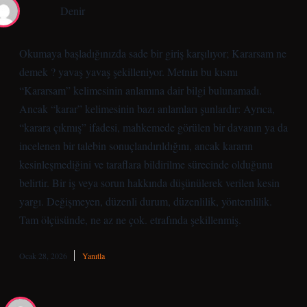
Denir
Okumaya başladığınızda sade bir giriş karşılıyor; Kararsam ne
demek ? yavaş yavaş şekilleniyor. Metnin bu kısmı
“Kararsam” kelimesinin anlamına dair bilgi bulunamadı.
Ancak “karar” kelimesinin bazı anlamları şunlardır: Ayrıca,
“karara çıkmış” ifadesi, mahkemede görülen bir davanın ya da
incelenen bir talebin sonuçlandırıldığını, ancak kararın
kesinleşmediğini ve taraflara bildirilme sürecinde olduğunu
belirtir. Bir iş veya sorun hakkında düşünülerek verilen kesin
yargı. Değişmeyen, düzenli durum, düzenlilik, yöntemlilik.
Tam ölçüsünde, ne az ne çok. etrafında şekillenmiş.
Ocak 28, 2026
Yanıtla