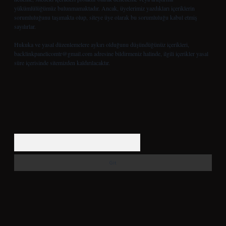
yükümlülüğümüz bulunmamaktadır. Ancak, üyelerimiz yazdıkları içeriklerin
sorumluluğunu taşımakta olup, siteye üye olarak bu sorumluluğu kabul etmiş
sayılırlar.
Hukuka ve yasal düzenlemelere aykırı olduğunu düşündüğünüz içerikleri,
backlinkpanelicomtr@gmail.com
adresine bildirmeniz halinde, ilgili içerikler yasal
süre içerisinde sitemizden kaldırılacaktır.
Arama