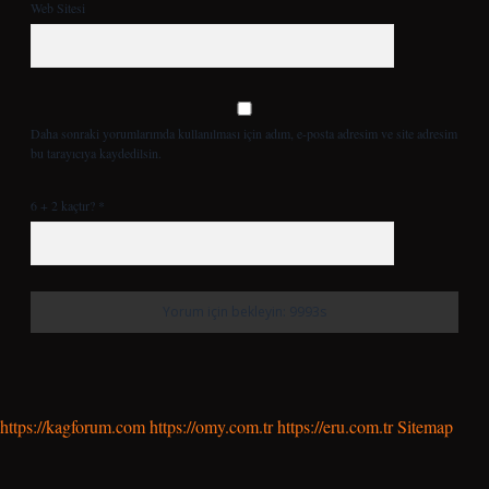
Web Sitesi
Daha sonraki yorumlarımda kullanılması için adım, e-posta adresim ve site adresim
bu tarayıcıya kaydedilsin.
6 + 2 kaçtır?
*
https://kagforum.com
https://omy.com.tr
https://eru.com.tr
Sitemap