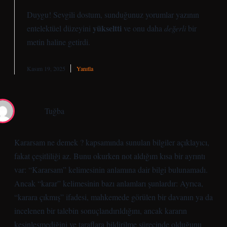
Duygu! Sevgili dostum, sunduğunuz yorumlar yazının
yükseltti
entelektüel düzeyini
ve onu daha
değerli
bir
metin haline getirdi.
Kasım 19, 2025
Yanıtla
Tuğba
Kararsam ne demek ? kapsamında sunulan bilgiler açıklayıcı,
fakat çeşitliliği az. Bunu okurken not aldığım kısa bir ayrıntı
var: “Kararsam” kelimesinin anlamına dair bilgi bulunamadı.
Ancak “karar” kelimesinin bazı anlamları şunlardır: Ayrıca,
“karara çıkmış” ifadesi, mahkemede görülen bir davanın ya da
incelenen bir talebin sonuçlandırıldığını, ancak kararın
kesinleşmediğini ve taraflara bildirilme sürecinde olduğunu