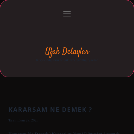
menüyü
Anasayfa
Gizlilik Politikası
Yasal Uyarı
aç
Hakkımızda
Ufak Detaylar
Küçük bilgilerin büyük fark yarattığı yazılar.
KARARSAM NE DEMEK ?
Tarih: Ekim 28, 2025
Kararsam Ne Demek? Küresel ve Yerel Dünyalar Arasında