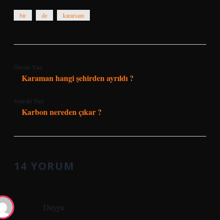
bir
de
kararsam
Önceki Yazı
Karaman hangi şehirden ayrıldı ?
Sonraki Yazı
Karbon nereden çıkar ?
14 YORUM
Duygu