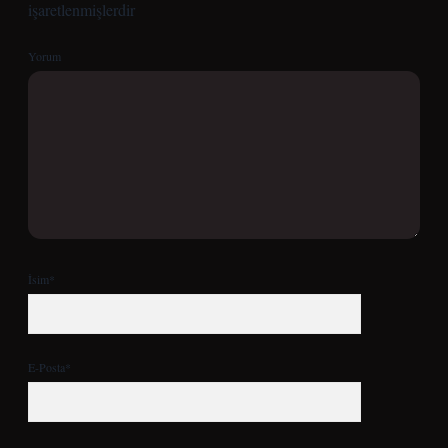
işaretlenmişlerdir
Yorum
İsim*
E-Posta*