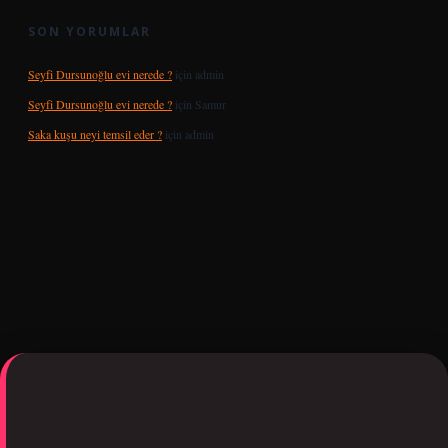
SON YORUMLAR
Seyfi Dursunoğlu evi nerede ?
için
admin
Seyfi Dursunoğlu evi nerede ?
için
Samur
Saka kuşu neyi temsil eder ?
için
admin
opera bet giriş
tulipbetgiris.org