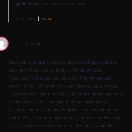
güçlü
bir akademik çerçeveye kavuştu.
Nisan 7, 2026
Yanıtla
Dörtnal
Kararsam ne demek ? çerçevesinde verilen bilgiler düzenli,
fakat metin biraz tekdüze ilerliyor. Metnin bu kısmı
“Kararsam” kelimesinin anlamına dair bilgi bulunamadı.
Ancak “karar” kelimesinin bazı anlamları şunlardır: Ayrıca,
“karara çıkmış” ifadesi, mahkemede görülen bir davanın ya da
incelenen bir talebin sonuçlandırıldığını, ancak kararın
kesinleşmediğini ve taraflara bildirilme sürecinde olduğunu
belirtir. Bir iş veya sorun hakkında düşünülerek verilen kesin
yargı. Değişmeyen, düzenli durum, düzenlilik, yöntemlilik.