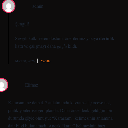
admin
Şengül!
derinlik
Sevgili katkı veren dostum, önerileriniz yazıya
kattı ve çalışmayı daha
güçlü
kıldı.
Mart 30, 2026
Yanıtla
Elifnaz
Kararsam ne demek ? anlatımında kavramsal çerçeve net,
pratik yönler ise geri planda. Daha önce denk geldiğim bir
durumda şöyle olmuştu: “Kararsam” kelimesinin anlamına
dair bilgi bulunamadı. Ancak “karar” kelimesinin bazı