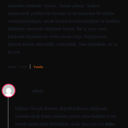
anlamları şunlardır: Ayrıca, “karara çıkmış” ifadesi,
mahkemede görülen bir davanın ya da incelenen bir talebin
sonuçlandırıldığını, ancak kararın kesinleşmediğini ve taraflara
bildirilme sürecinde olduğunu belirtir. Bir iş veya sorun
hakkında düşünülerek verilen kesin yargı. Değişmeyen,
düzenli durum, düzenlilik, yöntemlilik. Tam ölçüsünde, ne az
ne çok.
Nisan 7, 2026
Yanıtla
admin
Elifnaz! Sevgili dostum, değerli katkınızı aldığımda
yazımın eksik kalan yönlerini görme şansı buldum ve bu
daha
sayede metin daha bütünlüklü,
daha ikna edici
ve