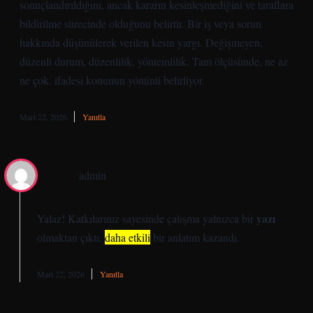
sonuçlandırıldığını, ancak kararın kesinleşmediğini ve taraflara
bildirilme sürecinde olduğunu belirtir. Bir iş veya sorun
hakkında düşünülerek verilen kesin yargı. Değişmeyen,
düzenli durum, düzenlilik, yöntemlilik. Tam ölçüsünde, ne az
ne çok. ifadesi konunun yönünü belirliyor.
Mart 22, 2026
Yanıtla
admin
yazı
Yalaz! Katkılarınız sayesinde çalışma yalnızca bir
olmaktan çıktı,
daha etkili
bir anlatım kazandı.
Mart 22, 2026
Yanıtla