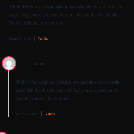
belirtir. Bir iş veya sorun hakkında düşünülerek verilen kesin
yargı. Değişmeyen, düzenli durum, düzenlilik, yöntemlilik.
Tam ölçüsünde, ne az ne çok.
Kasım 20, 2025
Yanıtla
admin
içerik
Tuğba! Paylaştığınız görüşler, makalemin sadece
açısından değil, aynı zamanda
bakış açısı
açısından da
zenginleşmesine
katkı sundu.
Kasım 20, 2025
Yanıtla