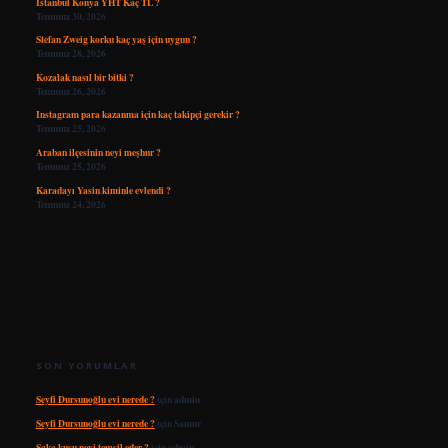
İstanbul Konya YHT Kaç TL ?
Temmuz 30, 2026
Stefan Zweig korku kaç yaş için uygun ?
Temmuz 28, 2026
Kozalak nasıl bir bitki ?
Temmuz 26, 2026
Instagram para kazanma için kaç takipçi gerekir ?
Temmuz 25, 2026
Araban ilçesinin neyi meşhur ?
Temmuz 25, 2026
Karadayı Yasin kiminle evlendi ?
Temmuz 24, 2026
SON YORUMLAR
Seyfi Dursunoğlu evi nerede ?
için
admin
Seyfi Dursunoğlu evi nerede ?
için
Samur
Saka kuşu neyi temsil eder ?
için
admin