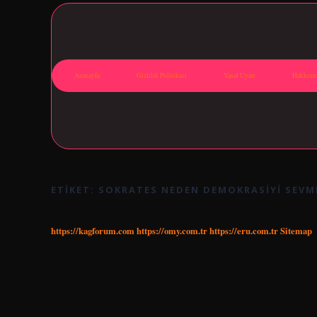
Anasayfa
Gizlilik Politikası
Yasal Uyarı
Hakkımı
ETIKET:
SOKRATES NEDEN DEMOKRASIYI SEVM
https://kagforum.com
https://omy.com.tr
https://eru.com.tr
Sitemap