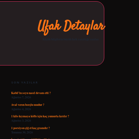
Ufak Detaylar
Küçük bilgilerin büyük fark yarattığı yazılar.
SIDEBAR
opera bet giriş
tulipbetgiris.org
SON YAZILAR
Kabil’in soyu nasıl devam etti ?
Ağustos 7, 2026
Aval veren borçlu mudur ?
Ağustos 4, 2026
1 kilo kıymaya köfte için kaç yumurta kırılır ?
Ağustos 3, 2026
1 porsiyon çiğ et kaç gramdır ?
Temmuz 30, 2026