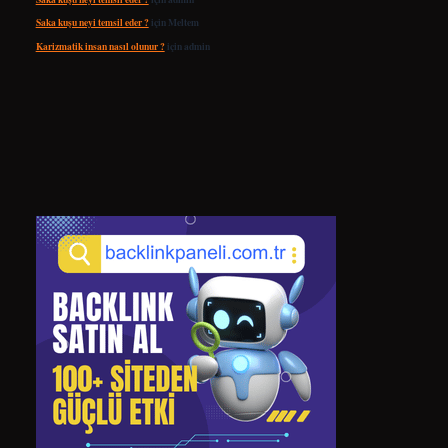
Saka kuşu neyi temsil eder ?
için
Meltem
Karizmatik insan nasıl olunur ?
için
admin