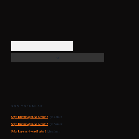
Arama
SON YORUMLAR
Seyfi Dursunoğlu evi nerede ?
için
admin
Seyfi Dursunoğlu evi nerede ?
için
Samur
Saka kuşu neyi temsil eder ?
için
admin