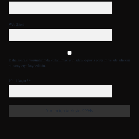
Web Sitesi
Daha sonraki yorumlarımda kullanılması için adım, e-posta adresim ve site adresim
bu tarayıcıya kaydedilsin.
10 - 4 kaçtır?
*