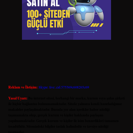
Reklam ve İletişim:
Skype: live:.cid.575569c608265c69
Yasal Uyarı:
Bu internet sitesi, herhangi bir marka, kurum veya şahıs şirketi
ile hiçbir bağlantısı bulunmamaktadır. Sitede yalnızca kendi hazırladığımız
makaleler paylaşılmaktadır. Burada yer alan içerikler haber niteliği
taşımamakta olup, gerçek kurum ve kişiler hakkında paylaşım
yapılmamaktadır. Gerçek kurum ve kişiler ile isim benzerlikleri tamamen
tesadüfidir. Sitemizdeki bilgiler taslak halindedir ve tavsiye niteliği
taşımazlar.