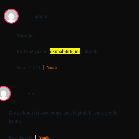
admin
Mustafa!
Katkınız yazının
okunabilirliğini
yükseltti.
Kasım 15, 2025
Yanıtla
Efe
Girişte konu iyi özetlenmiş, ama özgünlük azıcık geride
kalmış.
Kasım 22, 2025
Yanıtla