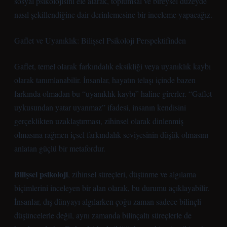
sosyal psikolojisini ele alarak, toplumsal ve bireysel düzeyde
nasıl şekillendiğine dair derinlemesine bir inceleme yapacağız.
Gaflet ve Uyanıklık: Bilişsel Psikoloji Perspektifinden
Gaflet, temel olarak farkındalık eksikliği veya uyanıklık kaybı
olarak tanımlanabilir. İnsanlar, hayatın telaşı içinde bazen
farkında olmadan bu “uyanıklık kaybı” haline girerler. “Gaflet
uykusundan yatar uyanmaz” ifadesi, insanın kendisini
gerçeklikten uzaklaştırması, zihinsel olarak dinlenmiş
olmasına rağmen içsel farkındalık seviyesinin düşük olmasını
anlatan güçlü bir metafordur.
Bilişsel psikoloji
, zihinsel süreçleri, düşünme ve algılama
biçimlerini inceleyen bir alan olarak, bu durumu açıklayabilir.
İnsanlar, dış dünyayı algılarken çoğu zaman sadece bilinçli
düşüncelerle değil, aynı zamanda bilinçaltı süreçlerle de