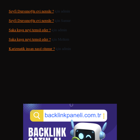
Seyfi Dursunoğlu evi nerede ?
için
admin
Seyfi Dursunoğlu evi nerede ?
için
Samur
Saka kuşu neyi temsil eder ?
için
admin
Saka kuşu neyi temsil eder ?
için
Meltem
Karizmatik insan nasıl olunur ?
için
admin