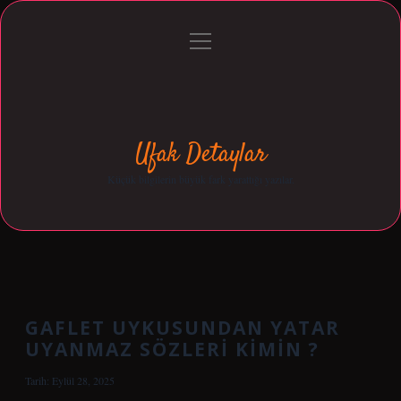
menüyü
Anasayfa
Gizlilik Politikası
Yasal Uyarı
aç
Hakkımızda
Ufak Detaylar
Küçük bilgilerin büyük fark yarattığı yazılar.
GAFLET UYKUSUNDAN YATAR
UYANMAZ SÖZLERI KIMIN ?
Tarih: Eylül 28, 2025