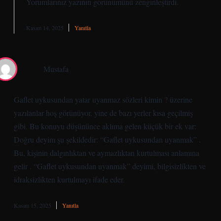
Yorumlarınız yazının
görünümünü
zenginleştirdi.
Kasım 14, 2025
Yanıtla
Mustafa
Gaflet uykusundan yatar uyanmaz sözleri kimin ? üzerine
yazılanlar hoş görünüyor, yine de bazı yerler kısa geçilmiş
gibi. Bu konuyu düşününce aklıma gelen küçük bir ek var:
Doğru deyim şu şekildedir: “Gaflet uykusundan uyanmak” .
Bu, kişinin dalgınlıktan ve aymazlıktan kurtulması anlamına
gelir . “Gaflet uykusundan uyanmak” deyimi, bilgisizlikten ve
idraksizlikten kurtulmayı ifade eder.
Kasım 15, 2025
Yanıtla