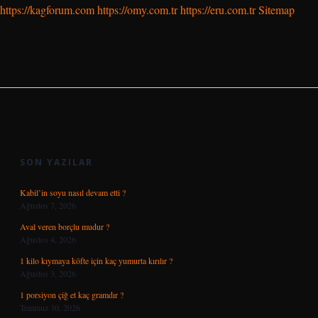
https://kagforum.com
https://omy.com.tr
https://eru.com.tr
Sitemap
SIDEBAR
SON YAZILAR
Kabil’in soyu nasıl devam etti ?
Ağustos 7, 2026
Aval veren borçlu mudur ?
Ağustos 4, 2026
1 kilo kıymaya köfte için kaç yumurta kırılır ?
Ağustos 3, 2026
1 porsiyon çiğ et kaç gramdır ?
Temmuz 30, 2026