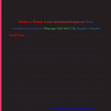
Reklam ve İletişim:
E-mail:
backlinkpaneli@gmail.com
Teams:
forumhizmeti@gmail.com
Whatsapp: 0262 606 0 726
Telegram: @karabul
Yasal Uyarı:
Sitemiz, 5651 Sayılı Kanun gereğince Bilgi Teknolojileri ve İletişim
Kurumu (BTK) tarafından onaylanmış bir Yer Sağlayıcı olarak hizmet
vermektedir. Bu nedenle, sitedeki içerikleri proaktif olarak denetleme veya
araştırma yükümlülüğümüz bulunmamaktadır. Ancak, üyelerimiz yazdıkları
içeriklerin sorumluluğunu taşımakta olup, siteye üye olarak bu sorumluluğu kabul
etmiş sayılırlar. Bu internet sitesi, herhangi bir marka, kurum veya şahıs şirketi ile
hiçbir bağlantısı bulunmamaktadır. Sitede yalnızca kendi hazırladığımız makaleler
paylaşılmaktadır. Burada yer alan içerikler haber niteliği taşımamakta olup, gerçek
kurum ve kişiler hakkında paylaşım yapılmamaktadır. Gerçek kurum ve kişiler ile
isim benzerlikleri tamamen tesadüfidir. Sitemiz, kar amacı gütmeyen ve tamamen
ücretsiz bir bilgi paylaşım platformudur. Hukuka ve yasal düzenlemelere aykırı
olduğunu düşündüğünüz içerikleri,
backlinkpanelicomtr@gmail.com
adresine