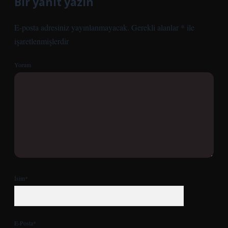
Bir yanıt yazın
E-posta adresiniz yayınlanmayacak.
Gerekli alanlar
*
ile
işaretlenmişlerdir
Yorum
İsim*
E-Posta*