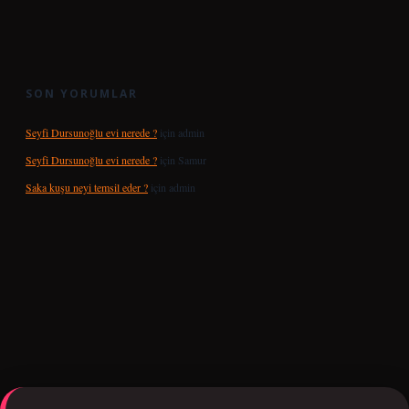
SON YORUMLAR
Seyfi Dursunoğlu evi nerede ?
için
admin
Seyfi Dursunoğlu evi nerede ?
için
Samur
Saka kuşu neyi temsil eder ?
için
admin
a bet giriş
tulipbetgiris.org