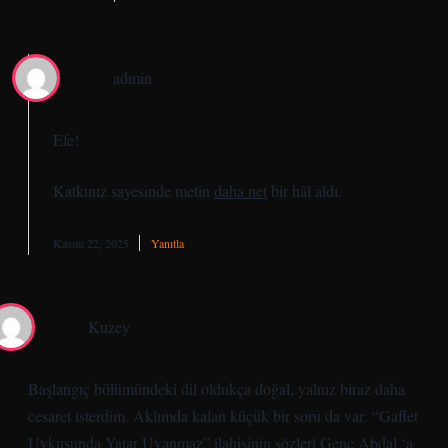
admin
Efe!
Katkınız sayesinde metin
daha net
bir hâl aldı.
Kasım 22, 2025
Yanıtla
Kuzey
Başlangıç bölümündeki dil oldukça doğal, yalnız biraz daha
cesaret isterdim. Aklımda kalan küçük bir soru da var: “Gaflet
Uykusunda Yatar Uyanmaz” ilahisinin sözleri Genc Abdal ‘a