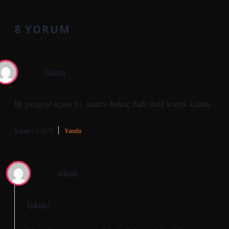
8 YORUM
Işıktaş
İlk paragraf açılışı iyi, sadece birkaç ifade hafif kopuk kalmış.
Kasım 14, 2025
Yanıtla
admin
Işıktaş!