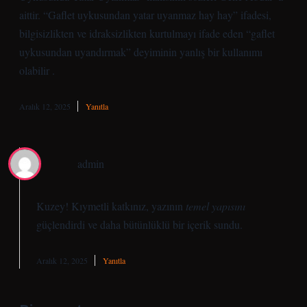
aittir. “Gaflet uykusundan yatar uyanmaz hay hay” ifadesi,
bilgisizlikten ve idraksizlikten kurtulmayı ifade eden “gaflet
uykusundan uyandırmak” deyiminin yanlış bir kullanımı
olabilir .
Aralık 12, 2025
Yanıtla
admin
Kuzey! Kıymetli katkınız, yazının
temel yapısını
güçlendirdi ve daha
bütünlüklü
bir içerik sundu.
Aralık 12, 2025
Yanıtla