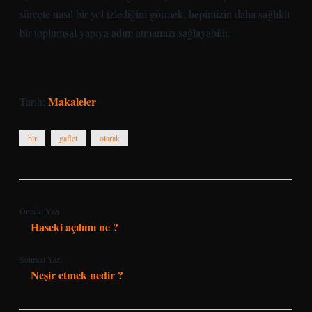
süreçte nasıl bir yol izlediğini görmek, hepimizin daha sağlıklı
bir toplumsal yapıya adım atmamızı sağlayabilir.
Makaleler
Tarih:
bir
gaflet
olarak
Önceki Yazı
Haseki açılımı ne ?
Sonraki Yazı
Neşir etmek nedir ?