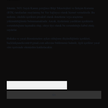
Sitemiz, 5651 Sayılı Kanun gereğince Bilgi Teknolojileri ve İletişim Kurumu
(BTK) tarafından onaylanmış bir Yer Sağlayıcı olarak hizmet vermektedir. Bu
nedenle, sitedeki içerikleri proaktif olarak denetleme veya araştırma
yükümlülüğümüz bulunmamaktadır. Ancak, üyelerimiz yazdıkları içeriklerin
sorumluluğunu taşımakta olup, siteye üye olarak bu sorumluluğu kabul etmiş
sayılırlar.
Hukuka ve yasal düzenlemelere aykırı olduğunu düşündüğünüz içerikleri,
backlinkpanelicomtr@gmail.com
adresine bildirmeniz halinde, ilgili içerikler yasal
süre içerisinde sitemizden kaldırılacaktır.
Arama