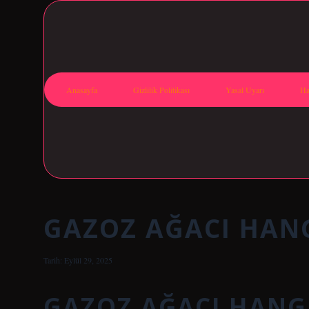
Anasayfa
Gizlilik Politikası
Yasal Uyarı
Ha
GAZOZ AĞACI HAN
Tarih: Eylül 29, 2025
GAZOZ AĞACI HANG