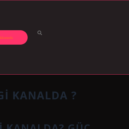
kkımızda
GI KANALDA ?
I KANALDA? GÜÇ