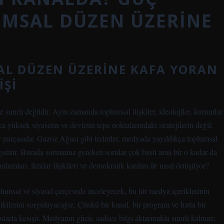
LUMSAL DÜZEN ÜZERINE
SAL DÜZEN ÜZERINE KAFA YORAN
IŞI
 sınırlı değildir. Aynı zamanda toplumsal ilişkiler, ideolojiler, kurumlar
 yüksek siyasetin ve devletin tepe noktalarındaki stratejilerin değil,
parçasıdır. Gazoz Ağacı gibi terimler, medyada yayıldıkça toplumsal
getirir. Burada sormamız gereken sorular çok basit ama bir o kadar da
lamları, iktidar ilişkileri ve demokratik katılım ile nasıl örtüşüyor?
msal ve siyasal çerçevede inceleyecek, bu tür medya içeriklerinin
 etkilerini sorgulayacağız. Çünkü bir kanal, bir program ve hatta bir
larla kesişir. Medyanın gücü, sadece bilgi aktarmakla sınırlı kalmaz;