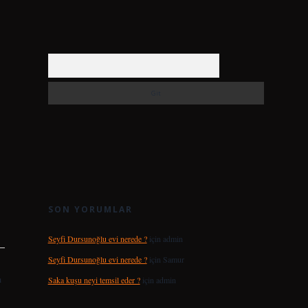
Arama
SON YORUMLAR
Seyfi Dursunoğlu evi nerede ?
için
admin
Seyfi Dursunoğlu evi nerede ?
için
Samur
ı
Saka kuşu neyi temsil eder ?
için
admin