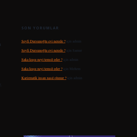
SON YORUMLAR
Seyfi Dursunoğlu evi nerede ?
için
admin
n
Seyfi Dursunoğlu evi nerede ?
için
Samur
Saka kuşu neyi temsil eder ?
için
admin
Saka kuşu neyi temsil eder ?
için
Meltem
Karizmatik insan nasıl olunur ?
için
admin
r.