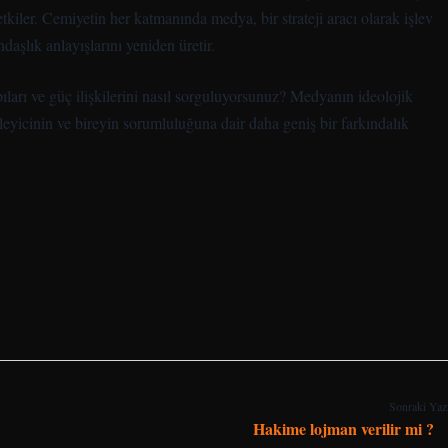
kiler. Cemiyetin her katmanında medya, bir strateji aracı olarak işlev
ndaşlık anlayışlarını yeniden üretir.
ları ve güç ilişkilerini nasıl sorguluyorsunuz? Medyanın ideolojik
leyicinin ve bireyin sorumluluğuna dair daha geniş bir farkındalık
Sonraki Yaz
Hakime lojman verilir mi ?