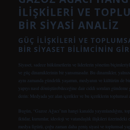
İLIŞKILERI VE TOP
BIR SIYASI ANALIZ
GÜÇ İLIŞKILERI VE TOPLUM
BIR SIYASET BILIMCININ GIR
Siyaset, sadece hükümetlerin ve liderlerin yönetim biçimleriyle
ve güç dinamiklerinin bir yansımasıdır. Bu dinamikler, yalnızca
aynı zamanda gündelik yaşamın, medyanın ve kültürün de bir 
yapıyı nasıl dönüştürebileceğine dair ciddi soruları gündeme 
derin: Medyada yer alan içerikler ve bu içeriklerin toplumsal an
Bugün, “Gazoz Ağacı”nın hangi kanalda yayımlandığını, toplu
iktidar, kurumlar, ideoloji ve vatandaşlık ilişkileri üzerindeki
medya figürü, çoğu zaman daha geniş siyasi ve toplumsal yapı