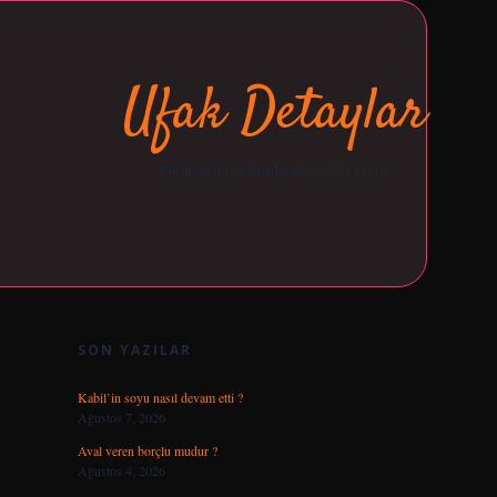
Ufak Detaylar
Küçük bilgilerin büyük fark yarattığı yazılar.
SIDEBAR
opera bet giriş
tulipbetgiris.org
SON YAZILAR
Kabil’in soyu nasıl devam etti ?
Ağustos 7, 2026
Aval veren borçlu mudur ?
Ağustos 4, 2026