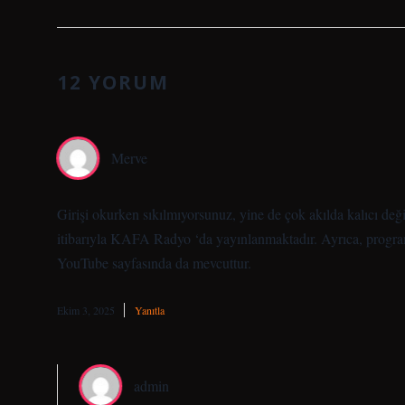
12 YORUM
Merve
Girişi okurken sıkılmıyorsunuz, yine de çok akılda kalıcı de
itibarıyla KAFA Radyo ‘da yayınlanmaktadır. Ayrıca, program
YouTube sayfasında da mevcuttur.
Ekim 3, 2025
Yanıtla
admin