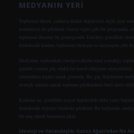
MEDYANIN YERI
Toplumsal düzen, yalnızca iktidar ilişkileriyle değil, aynı zam
normlarıyla da şekillenir. Gazoz Ağacı gibi bir programda, erke
toplumsal düzenin bir göstergesidir. Erkekler, genellikle stra
demokratik katılım, toplumsal etkileşim ve dayanışma gibi değe
Medyanın, toplumdaki cinsiyet rollerini nasıl yansıttığı, topl
içindeki yerinin güç odaklı bir temsil olduğunu söyleyebiliriz.
yönlendiren kişiler olarak gösterilir. Bu, güç ilişkilerinin me
stratejik adımlar atarak toplumu şekillendiren birer aktör olduk
Kadınlar ise, genellikle sosyal ilişkilerdeki daha yatay bağla
demokratik değerler etrafında şekillenir. Bu bağlamda, medya, 
bir araç olarak karşımıza çıkar.
İdeoloji ve Vatandaşlık: Gazoz Ağacı’ndan Ne An