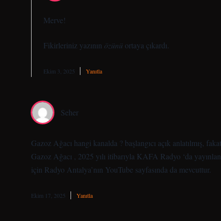
Merve!
Fikirleriniz yazının
özünü
ortaya çıkardı.
Ekim 3, 2025
Yanıtla
Seher
Gazoz Ağacı hangi kanalda ? başlangıcı açık anlatılmış, faka
Gazoz Ağacı , 2025 yılı itibarıyla KAFA Radyo ‘da yayınlanm
için Radyo Antalya’nın YouTube sayfasında da mevcuttur.
Ekim 17, 2025
Yanıtla