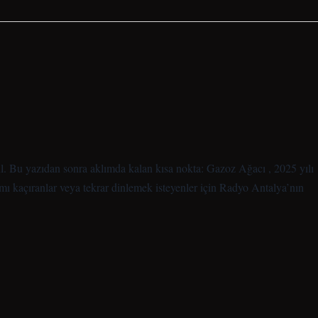
ğil. Bu yazıdan sonra aklımda kalan kısa nokta: Gazoz Ağacı , 2025 yılı
ı kaçıranlar veya tekrar dinlemek isteyenler için Radyo Antalya’nın