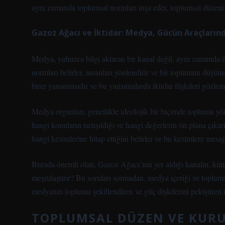
aynı zamanda toplumsal normları inşa eder, toplumsal düzeni şe
Gazoz Ağacı ve İktidar: Medya, Gücün Araçlarınd
Medya, yalnızca bilgi aktaran bir kanal değil, aynı zamanda ik
normları belirler, insanları yönlendirir ve bir toplumun düşün
birer yansımasıdır ve bu yansımalarda iktidar ilişkileri gözleml
Medya organları, genellikle ideolojik bir biçimde toplumu yön
hangi konuların tartışıldığı ve hangi değerlerin ön plana çıkar
hangi kesimlerine hitap ettiğini belirler ve bu kesimlere mesajl
Burada önemli olan, Gazoz Ağacı’nın yer aldığı kanalın, kimler
meşrulaştırır? Bu soruları sormadan, medya içeriği ve toplumsa
medyanın toplumu şekillendiren ve güç ilişkilerini pekiştiren 
TOPLUMSAL DÜZEN VE KURU