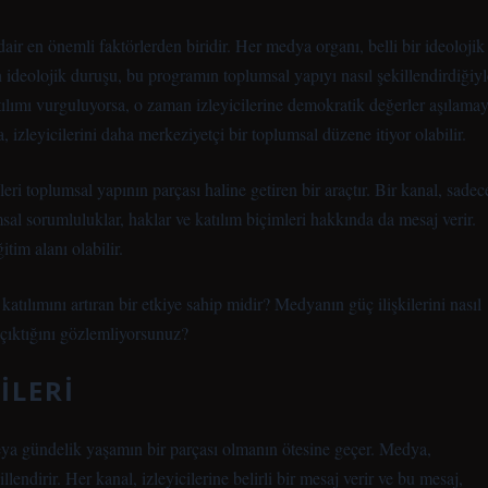
air en önemli faktörlerden biridir. Her medya organı, belli bir ideolojik
 ideolojik duruşu, bu programın toplumsal yapıyı nasıl şekillendirdiğiyl
atılımı vurguluyorsa, o zaman izleyicilerine demokratik değerler aşılamay
 izleyicilerini daha merkeziyetçi bir toplumsal düzene itiyor olabilir.
ri toplumsal yapının parçası haline getiren bir araçtır. Bir kanal, sadec
al sorumluluklar, haklar ve katılım biçimleri hakkında da mesaj verir.
im alanı olabilir.
atılımını artıran bir etkiye sahip midir? Medyanın güç ilişkilerini nasıl
çıktığını gözlemliyorsunuz?
ILERI
eya gündelik yaşamın bir parçası olmanın ötesine geçer. Medya,
llendirir. Her kanal, izleyicilerine belirli bir mesaj verir ve bu mesaj,