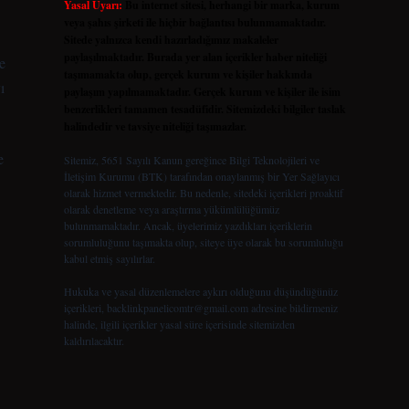
Yasal Uyarı:
Bu internet sitesi, herhangi bir marka, kurum
veya şahıs şirketi ile hiçbir bağlantısı bulunmamaktadır.
Sitede yalnızca kendi hazırladığımız makaleler
paylaşılmaktadır. Burada yer alan içerikler haber niteliği
e
taşımamakta olup, gerçek kurum ve kişiler hakkında
ı
paylaşım yapılmamaktadır. Gerçek kurum ve kişiler ile isim
benzerlikleri tamamen tesadüfidir. Sitemizdeki bilgiler taslak
halindedir ve tavsiye niteliği taşımazlar.
e
Sitemiz, 5651 Sayılı Kanun gereğince Bilgi Teknolojileri ve
İletişim Kurumu (BTK) tarafından onaylanmış bir Yer Sağlayıcı
olarak hizmet vermektedir. Bu nedenle, sitedeki içerikleri proaktif
olarak denetleme veya araştırma yükümlülüğümüz
bulunmamaktadır. Ancak, üyelerimiz yazdıkları içeriklerin
sorumluluğunu taşımakta olup, siteye üye olarak bu sorumluluğu
kabul etmiş sayılırlar.
Hukuka ve yasal düzenlemelere aykırı olduğunu düşündüğünüz
içerikleri,
backlinkpanelicomtr@gmail.com
adresine bildirmeniz
halinde, ilgili içerikler yasal süre içerisinde sitemizden
kaldırılacaktır.