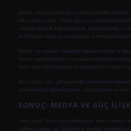
İdeoloji, medyanın işleyişine ve toplum üzerindeki etkilerine d
bakış açısını yansıtır. “Gazoz Ağacı”nın yayımlandığı kanalın
yakından ilişkilidir. Eğer bu program, toplumsal eşitliği ve k
hedefliyordur. Fakat, eğer program güç ve otoriteyi kutsuyorsa,
Medya, aynı zamanda vatandaşlık bilincini oluşturan ve bireyle
eğlence sunmakla kalmaz; aynı zamanda izleyicilerine toplums
Gazoz Ağacı gibi programlar, bu bağlamda birer toplumsal eğit
Sizce, Gazoz Ağacı gibi programlar, izleyicilerinin toplumsal k
şekillendirdiğini düşündüğünüzde, hangi değerlerin ön plana 
SONUÇ: MEDYA VE GÜÇ İLIŞK
Sonuç olarak, Gazoz Ağacı gibi içerikler, yalnızca eğlence v
toplumsal yapıları, güç ilişkilerini ve ideolojik yönelimleri şeki