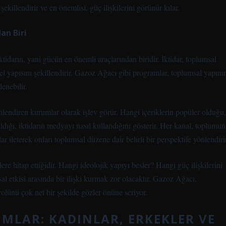
killendirir ve en önemlisi, güç ilişkilerini görünür kılar.
an Biri
tidarın, yani gücün en önemli araçlarından biridir. İktidar, toplumsal
sel yapısını şekillendirir. Gazoz Ağacı gibi programlar, toplumsal yapını
enebilir.
lendiren kurumlar olarak işlev görür. Hangi içeriklerin popüler olduğu,
ıldığı, iktidarın medyayı nasıl kullandığını gösterir. Her kanal, toplumun
ar ileterek onları toplumsal düzene dair belirli bir perspektife yönlendiri
e hitap ettiğidir. Hangi ideolojik yapıyı besler? Hangi güç ilişkilerini
l etkisi arasında bir ilişki kurmak zor olacaktır. Gazoz Ağacı,
rolünü çok net bir şekilde gözler önüne seriyor.
MLAR: KADINLAR, ERKEKLER VE