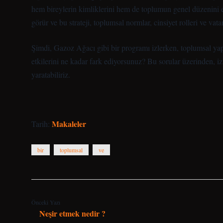
hem bireylerin kimliklerini hem de toplumun genel düzenini et
görür ve bu strateji, toplumsal normlar, cinsiyet rolleri ve vata
Şimdi, Gazoz Ağacı gibi bir programı izlerken, toplumsal yapı
etkilerini ne kadar fark ediyorsunuz? Bu sorular üzerinden, iz
yaratabiliriz.
Makaleler
Tarih:
bir
toplumsal
ve
Önceki Yazı
Neşir etmek nedir ?